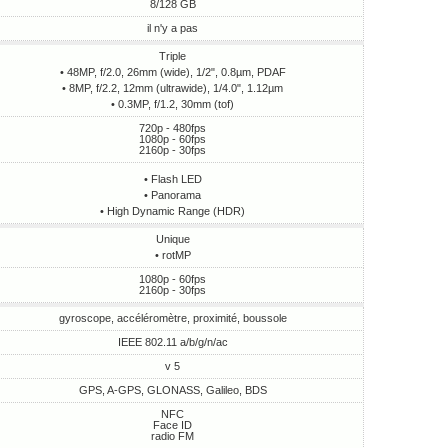
8/128 GB
il n'y a pas
Triple
• 48MP, f/2.0, 26mm (wide), 1/2", 0.8µm, PDAF
• 8MP, f/2.2, 12mm (ultrawide), 1/4.0", 1.12µm
• 0.3MP, f/1.2, 30mm (tof)
720p - 480fps
1080p - 60fps
2160p - 30fps
• Flash LED
• Panorama
• High Dynamic Range (HDR)
Unique
• rotMP
1080p - 60fps
2160p - 30fps
gyroscope, accéléromètre, proximité, boussole
IEEE 802.11 a/b/g/n/ac
v 5
GPS, A-GPS, GLONASS, Galileo, BDS
NFC
Face ID
radio FM