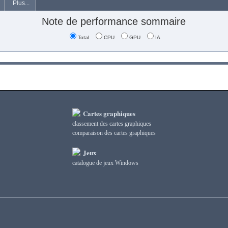
Plus...
Note de performance sommaire
Total
CPU
GPU
IA
Cartes graphiques
classement des cartes graphiques
сomparaison des cartes graphiques
Jeux
catalogue de jeux Windows