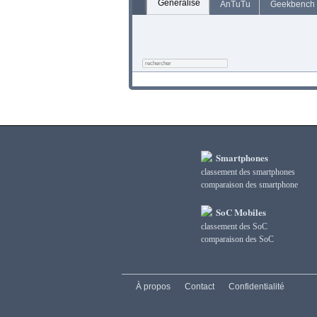
Généralisé
AnTuTu
Geekbench
Smartphones
classement des smartphones
сomparaison des smartphone
SoC Mobiles
classement des SoC
сomparaison des SoC
À propos
Contact
Confidentialité