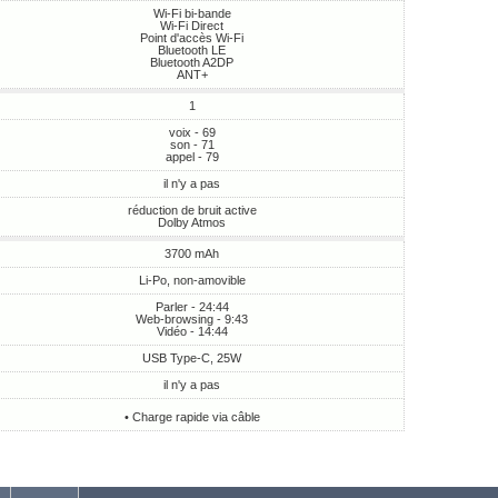
Wi-Fi bi-bande
Wi-Fi Direct
Point d'accès Wi-Fi
Bluetooth LE
Bluetooth A2DP
ANT+
1
voix - 69
son - 71
appel - 79
il n'y a pas
réduction de bruit active
Dolby Atmos
3700 mAh
Li-Po, non-amovible
Parler - 24:44
Web-browsing - 9:43
Vidéo - 14:44
USB Type-C, 25W
il n'y a pas
• Charge rapide via câble