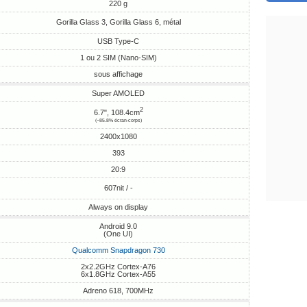
220 g
Gorilla Glass 3, Gorilla Glass 6, métal
USB Type-C
1 ou 2 SIM (Nano-SIM)
sous affichage
Super AMOLED
2
6.7", 108.4cm
(~85.8% écran-corps)
2400x1080
393
20:9
607nit / -
Always on display
Android 9.0
(One UI)
Qualcomm Snapdragon 730
2x2.2GHz Cortex-A76
6x1.8GHz Cortex-A55
Adreno 618, 700MHz