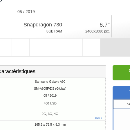
05 / 2019
220g, épaisseur 9.3mm
6.7"
Snapdragon 730
Android 9.0, One UI
8GB RAM
2400x1080 pix.
128GB ROM
aractéristiques
Samsung Galaxy A90
SM-A805F/DS (Global)
05 / 2019
400 USD
S
2G, 3G, 4G
plus ↓
165.2 x 76.5 x 9.3 mm