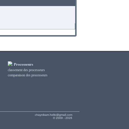
Processeurs
classement des processeurs
сomparaison des processeurs
chaynikam.hello@gmail.com
© 2009 - 2026