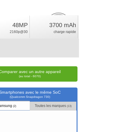
48MP
3700 mAh
11.7
%
2160p@30
charge rapide
position
Comparer avec un autre appareil
(au total - 6070)
Smartphones avec le même SoC
(Qualcomm Snapdragon 730)
amsung
Toutes les marques
(2)
(13)