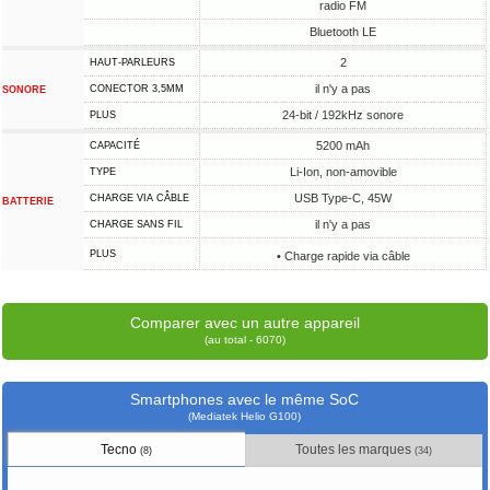
radio FM
Bluetooth LE
2
HAUT-PARLEURS
il n'y a pas
CONECTOR 3,5MM
SONORE
24-bit / 192kHz sonore
PLUS
5200 mAh
CAPACITÉ
Li-Ion, non-amovible
TYPE
USB Type-C, 45W
CHARGE VIA CÂBLE
BATTERIE
il n'y a pas
CHARGE SANS FIL
PLUS
• Charge rapide via câble
Comparer avec un autre appareil
(au total - 6070)
Smartphones avec le même SoC
(Mediatek Helio G100)
Tecno
Toutes les marques
(8)
(34)