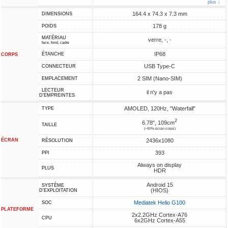
plus ↓
164.4 x 74.3 x 7.3 mm
DIMENSIONS
178 g
POIDS
MATÉRIAU
verre, -, -
face, fond, cadre
IP68
ÉTANCHE
CORPS
USB Type-C
CONNECTEUR
2 SIM (Nano-SIM)
EMPLACEMENT
LECTEUR
il n'y a pas
D'EMPREINTES
AMOLED, 120Hz, "Waterfall"
TYPE
2
6.78", 109cm
TAILLE
(~90% écran-corps)
ÉCRAN
2436x1080
RÉSOLUTION
393
PPI
Always on display
PLUS
HDR
Android 15
SYSTÈME
(HIOS)
D'EXPLOITATION
Mediatek Helio G100
SOC
PLATEFORME
2x2.2GHz Cortex-A76
CPU
6x2GHz Cortex-A55