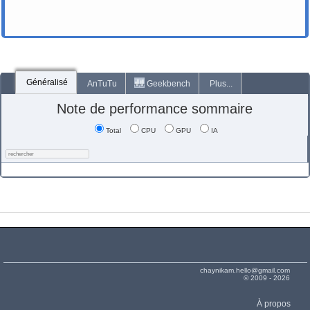
Généralisé
AnTuTu
Geekbench
Plus...
Note de performance sommaire
Total
CPU
GPU
IA
chaynikam.hello@gmail.com
© 2009 - 2026
À propos