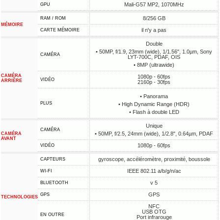
Mali-G57 MP2, 1070MHz
GPU
8/256 GB
RAM / ROM
MÉMOIRE
il n'y a pas
CARTE MÉMOIRE
Double
• 50MP, f/1.9, 23mm (wide), 1/1.56", 1.0µm, Sony
CAMÉRA
LYT-700C, PDAF, OIS
• 8MP (ultrawide)
CAMÉRA
1080p - 60fps
VIDÉO
ARRIÈRE
2160p - 30fps
• Panorama
PLUS
• High Dynamic Range (HDR)
• Flash à double LED
Unique
CAMÉRA
• 50MP, f/2.5, 24mm (wide), 1/2.8", 0.64µm, PDAF
CAMÉRA
AVANT
1080p - 60fps
VIDÉO
gyroscope, accéléromètre, proximité, boussole
CAPTEURS
IEEE 802.11 a/b/g/n/ac
WI-FI
v 5
BLUETOOTH
GPS
GPS
TECHNOLOGIES
NFC
USB OTG
EN OUTRE
Port infrarouge