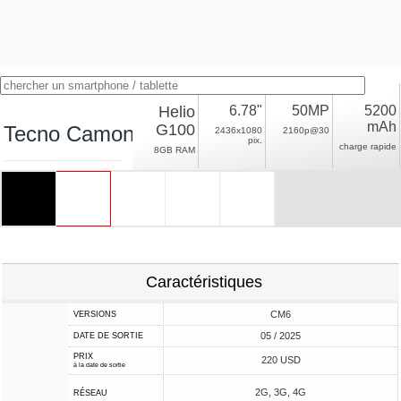
Helio
6.78"
50MP
5200
mAh
G100
Tecno Camon 40 Pro 4G
2436x1080
2160p@30
pix.
charge rapide
8GB RAM
Caractéristiques
CM6
VERSIONS
05 / 2025
DATE DE SORTIE
PRIX
220 USD
à la date de sortie
2G, 3G, 4G
RÉSEAU