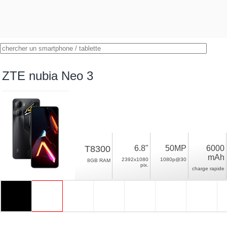
ZTE nubia Neo 3
T8300
6.8"
50MP
6000
mAh
2392x1080
1080p@30
8GB RAM
pix.
charge rapide