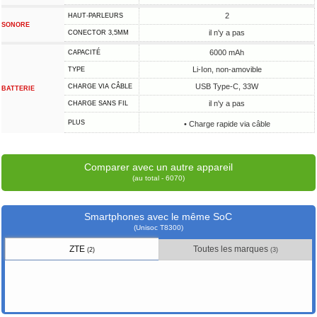
2
HAUT-PARLEURS
SONORE
il n'y a pas
CONECTOR 3,5MM
6000 mAh
CAPACITÉ
Li-Ion, non-amovible
TYPE
USB Type-C, 33W
CHARGE VIA CÂBLE
BATTERIE
il n'y a pas
CHARGE SANS FIL
PLUS
• Charge rapide via câble
Comparer avec un autre appareil
(au total - 6070)
Smartphones avec le même SoC
(Unisoc T8300)
ZTE
Toutes les marques
(2)
(3)