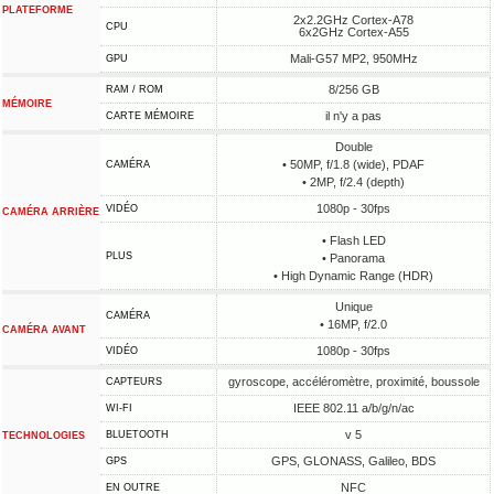
PLATEFORME
2x2.2GHz Cortex-A78
CPU
6x2GHz Cortex-A55
Mali-G57 MP2, 950MHz
GPU
8/256 GB
RAM / ROM
MÉMOIRE
il n'y a pas
CARTE MÉMOIRE
Double
• 50MP, f/1.8 (wide), PDAF
CAMÉRA
• 2MP, f/2.4 (depth)
1080p - 30fps
VIDÉO
CAMÉRA ARRIÈRE
• Flash LED
PLUS
• Panorama
• High Dynamic Range (HDR)
Unique
CAMÉRA
• 16MP, f/2.0
CAMÉRA AVANT
1080p - 30fps
VIDÉO
gyroscope, accéléromètre, proximité, boussole
CAPTEURS
IEEE 802.11 a/b/g/n/ac
WI-FI
v 5
BLUETOOTH
TECHNOLOGIES
GPS, GLONASS, Galileo, BDS
GPS
NFC
EN OUTRE