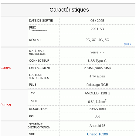
Caractéristiques
06 / 2025
DATE DE SORTIE
PRIX
220 USD
à la date de sortie
2G, 3G, 4G, 5G
RÉSEAU
plus ↓
MATÉRIAU
verre, -, -
face, fond, cadre
USB Type-C
CONNECTEUR
2 SIM (Nano-SIM)
CORPS
EMPLACEMENT
LECTEUR
il n'y a pas
D'EMPREINTES
éclairage RGB
PLUS
AMOLED, 120Hz
TYPE
2
TAILLE
6.8", 111cm
ÉCRAN
2392x1080
RÉSOLUTION
386
PPI
SYSTÈME
Android 15
D'EXPLOITATION
Unisoc T8300
SOC