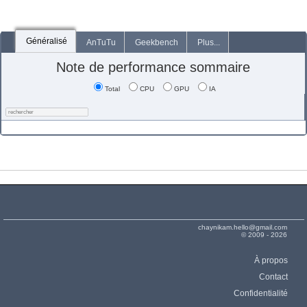
Généralisé
AnTuTu
Geekbench
Plus...
Note de performance sommaire
Total
CPU
GPU
IA
chaynikam.hello@gmail.com
© 2009 - 2026
À propos
Contact
Confidentialité