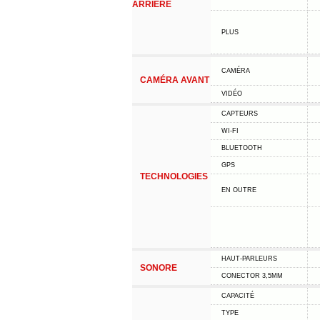
ARRIÈRE
PLUS
CAMÉRA
CAMÉRA AVANT
VIDÉO
CAPTEURS
WI-FI
BLUETOOTH
GPS
TECHNOLOGIES
EN OUTRE
HAUT-PARLEURS
SONORE
CONECTOR 3,5MM
CAPACITÉ
TYPE