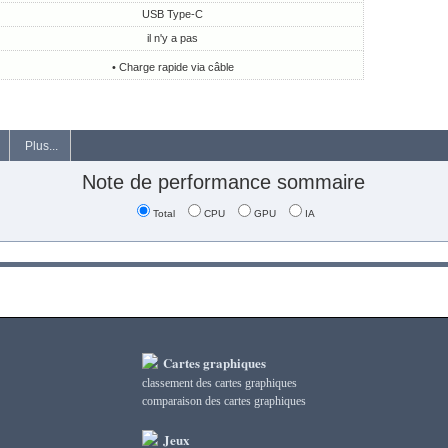
USB Type-C
il n'y a pas
• Charge rapide via câble
Plus...
Note de performance sommaire
Total
CPU
GPU
IA
Cartes graphiques
classement des cartes graphiques
сomparaison des cartes graphiques
Jeux