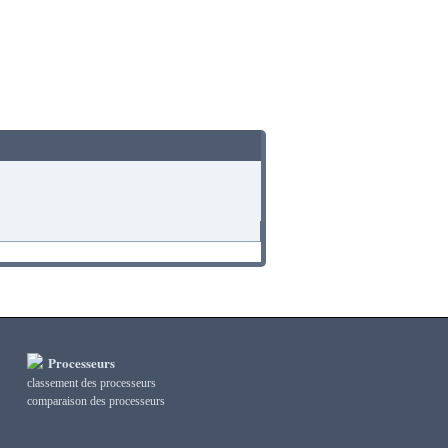
Processeurs
classement des processeurs
сomparaison des processeurs