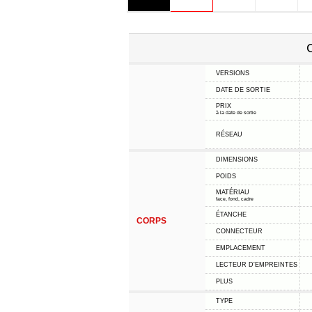
C
VERSIONS
DATE DE SORTIE
PRIX
à la date de sortie
RÉSEAU
DIMENSIONS
POIDS
MATÉRIAU
face, fond, cadre
ÉTANCHE
CORPS
CONNECTEUR
EMPLACEMENT
LECTEUR D'EMPREINTES
PLUS
TYPE