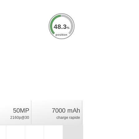
48.3
%
position
50MP
7000 mAh
2160p@30
charge rapide