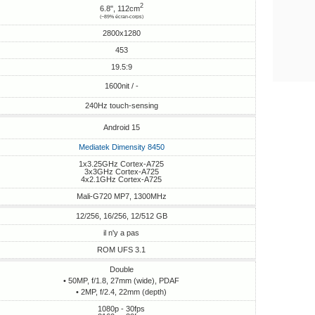
2
6.8", 112cm
(~89% écran-corps)
2800x1280
453
19.5:9
1600nit / -
240Hz touch-sensing
Android 15
Mediatek Dimensity 8450
1x3.25GHz Cortex-A725
3x3GHz Cortex-A725
4x2.1GHz Cortex-A725
Mali-G720 MP7, 1300MHz
12/256, 16/256, 12/512 GB
il n'y a pas
ROM UFS 3.1
Double
• 50MP, f/1.8, 27mm (wide), PDAF
• 2MP, f/2.4, 22mm (depth)
1080p - 30fps