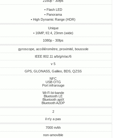
2160p - 30fps
• Flash LED
• Panorama
• High Dynamic Range (HDR)
Unique
• 16MP, f/2.4, 23mm (wide)
1080p - 30fps
gyroscope, accéléromètre, proximité, boussole
IEEE 802.11 a/b/g/n/ac/6
v 5
GPS, GLONASS, Galileo, BDS, QZSS
NFC
USB OTG
Port infrarouge
Wi-Fi bi-bande
Bluetooth LE
Bluetooth aptX
Bluetooth A2DP
2
il n'y a pas
7000 mAh
non-amovible