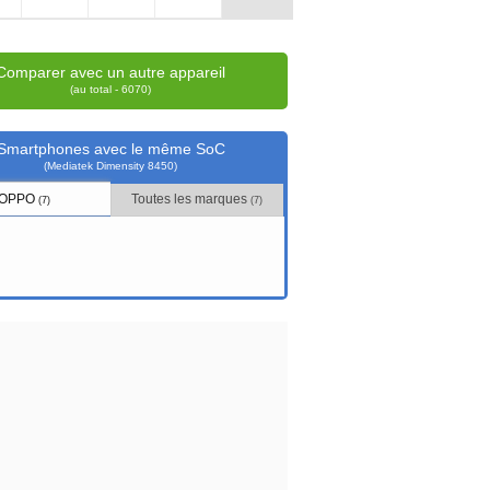
Comparer avec un autre appareil
(au total - 6070)
Smartphones avec le même SoC
(Mediatek Dimensity 8450)
OPPO
Toutes les marques
(7)
(7)