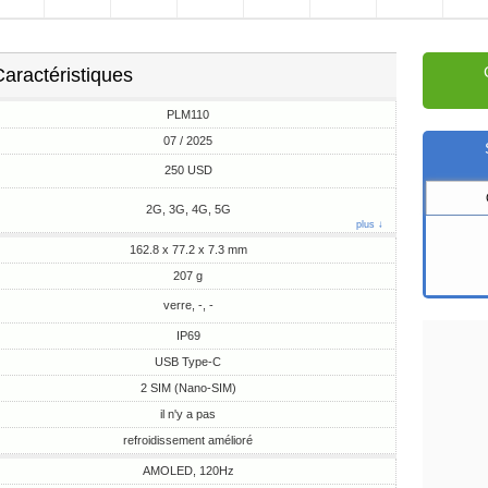
aractéristiques
PLM110
07 / 2025
250 USD
2G, 3G, 4G, 5G
plus ↓
162.8 x 77.2 x 7.3 mm
207 g
verre, -, -
IP69
USB Type-C
2 SIM (Nano-SIM)
il n'y a pas
refroidissement amélioré
AMOLED, 120Hz