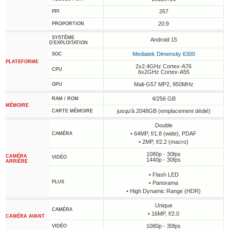
267
PPI
20:9
PROPORTION
SYSTÈME
Android 15
D'EXPLOITATION
Mediatek Dimensity 6300
SOC
PLATEFORME
2x2.4GHz Cortex-A76
CPU
6x2GHz Cortex-A55
Mali-G57 MP2, 950MHz
GPU
4/256 GB
RAM / ROM
MÉMOIRE
jusqu'à 2048GB (emplacement dédié)
CARTE MÉMOIRE
Double
• 64MP, f/1.8 (wide), PDAF
CAMÉRA
• 2MP, f/2.2 (macro)
1080p - 30fps
CAMÉRA
VIDÉO
1440p - 30fps
ARRIÈRE
• Flash LED
PLUS
• Panorama
• High Dynamic Range (HDR)
Unique
CAMÉRA
• 16MP, f/2.0
CAMÉRA AVANT
1080p - 30fps
VIDÉO