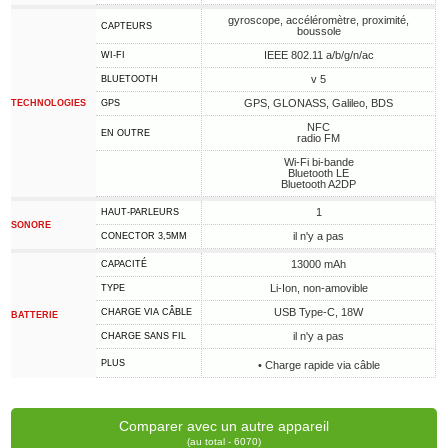
gyroscope, accéléromètre, proximité,
CAPTEURS
boussole
IEEE 802.11 a/b/g/n/ac
WI-FI
v 5
BLUETOOTH
GPS, GLONASS, Galileo, BDS
TECHNOLOGIES
GPS
NFC
EN OUTRE
radio FM
Wi-Fi bi-bande
Bluetooth LE
Bluetooth A2DP
1
HAUT-PARLEURS
SONORE
il n'y a pas
CONECTOR 3,5MM
13000 mAh
CAPACITÉ
Li-Ion, non-amovible
TYPE
USB Type-C, 18W
CHARGE VIA CÂBLE
BATTERIE
il n'y a pas
CHARGE SANS FIL
PLUS
• Charge rapide via câble
Comparer avec un autre appareil
(au total - 6070)