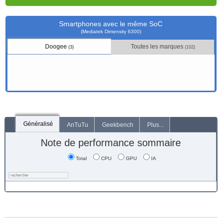
Smartphones avec le même SoC
(Mediatek Dimensity 6300)
Doogee
Toutes les marques
(3)
(102)
Généralisé
AnTuTu
Geekbench
Plus...
Note de performance sommaire
Total
CPU
GPU
IA