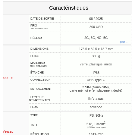
Caractéristiques
08 / 2025
DATE DE SORTIE
PRIX
300 USD
à la date de sortie
2G, 3G, 4G, 5G
RÉSEAU
plus ↓
176.5 x 82.5 x 18.7 mm
DIMENSIONS
389 g
POIDS
MATÉRIAU
verre, plastique, métal
face, fond, cadre
IP68
ÉTANCHE
CORPS
USB Type-C
CONNECTEUR
2 SIM (Nano-SIM),
EMPLACEMENT
carte mémoire (emplacement dédié)
LECTEUR
il n'y a pas
D'EMPREINTES
antichoc
PLUS
IPS, 90Hz
TYPE
2
6.6", 104cm
TAILLE
(~71% écran-corps)
ÉCRAN
1612x720
RÉSOLUTION