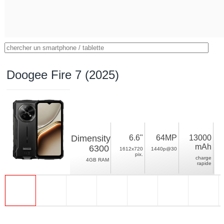
Doogee Fire 7 (2025)
Dimensity
6.6"
64MP
13000
mAh
6300
1612x720
1440p@30
pix.
charge
4GB RAM
rapide