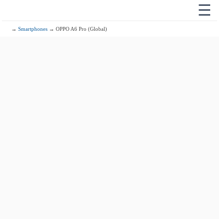
☰
→
Smartphones
→ OPPO A6 Pro (Global)