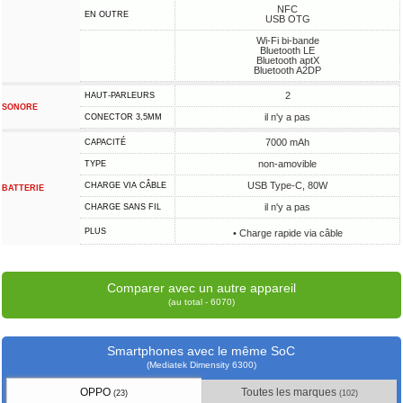
NFC
EN OUTRE
USB OTG
Wi-Fi bi-bande
Bluetooth LE
Bluetooth aptX
Bluetooth A2DP
2
HAUT-PARLEURS
SONORE
il n'y a pas
CONECTOR 3,5MM
7000 mAh
CAPACITÉ
non-amovible
TYPE
USB Type-C, 80W
CHARGE VIA CÂBLE
BATTERIE
il n'y a pas
CHARGE SANS FIL
PLUS
• Charge rapide via câble
Comparer avec un autre appareil
(au total - 6070)
Smartphones avec le même SoC
(Mediatek Dimensity 6300)
OPPO
Toutes les marques
(23)
(102)