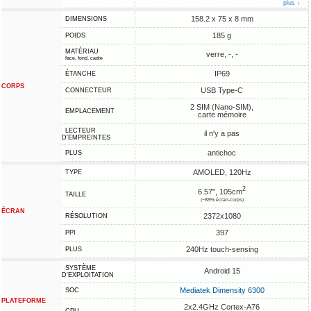
plus ↓
158.2 x 75 x 8 mm
DIMENSIONS
185 g
POIDS
MATÉRIAU
verre, -, -
face, fond, cadre
IP69
ÉTANCHE
CORPS
USB Type-C
CONNECTEUR
2 SIM (Nano-SIM),
EMPLACEMENT
carte mémoire
LECTEUR
il n'y a pas
D'EMPREINTES
antichoc
PLUS
AMOLED, 120Hz
TYPE
2
6.57", 105cm
TAILLE
(~88% écran-corps)
ÉCRAN
2372x1080
RÉSOLUTION
397
PPI
240Hz touch-sensing
PLUS
SYSTÈME
Android 15
D'EXPLOITATION
Mediatek Dimensity 6300
SOC
PLATEFORME
2x2.4GHz Cortex-A76