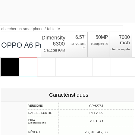
Dimensity
6.57"
50MP
7000
mAh
6300
OPPO A6 Pro (Global)
2372x1080
1080p@120
pix.
charge rapide
6/8/12GB RAM
Caractéristiques
CPH2781
VERSIONS
09 / 2025
DATE DE SORTIE
PRIX
265 USD
à la date de sortie
2G, 3G, 4G, 5G
RÉSEAU