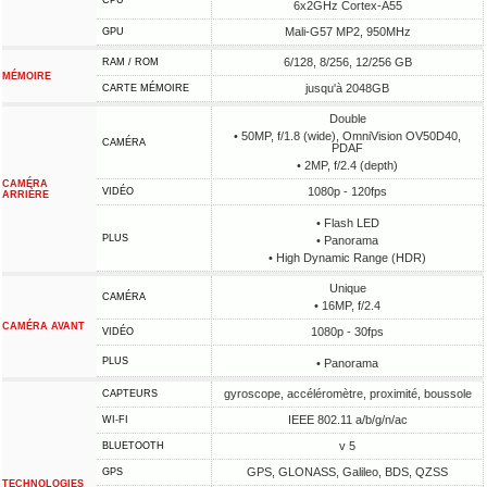
CPU
6x2GHz Cortex-A55
Mali-G57 MP2, 950MHz
GPU
6/128, 8/256, 12/256 GB
RAM / ROM
MÉMOIRE
jusqu'à 2048GB
CARTE MÉMOIRE
Double
• 50MP, f/1.8 (wide), OmniVision OV50D40,
CAMÉRA
PDAF
• 2MP, f/2.4 (depth)
CAMÉRA
1080p - 120fps
VIDÉO
ARRIÈRE
• Flash LED
PLUS
• Panorama
• High Dynamic Range (HDR)
Unique
CAMÉRA
• 16MP, f/2.4
CAMÉRA AVANT
1080p - 30fps
VIDÉO
PLUS
• Panorama
gyroscope, accéléromètre, proximité, boussole
CAPTEURS
IEEE 802.11 a/b/g/n/ac
WI-FI
v 5
BLUETOOTH
GPS, GLONASS, Galileo, BDS, QZSS
GPS
TECHNOLOGIES