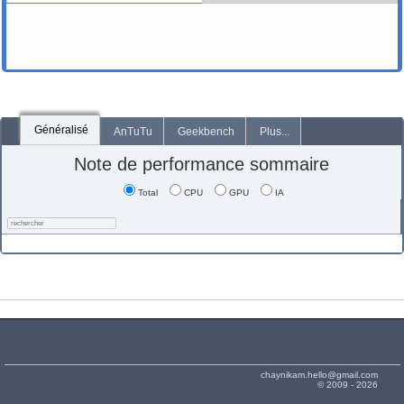
Généralisé
AnTuTu
Geekbench
Plus...
Note de performance sommaire
Total
CPU
GPU
IA
chaynikam.hello@gmail.com
© 2009 - 2026