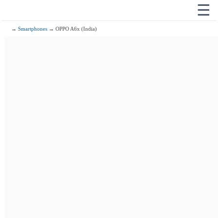
☰
→
Smartphones
→ OPPO A6x (India)