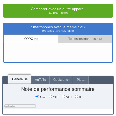
Comparer avec un autre appareil
(au total - 6070)
Smartphones avec le même SoC
(Mediatek Dimensity 6300)
OPPO
Toutes les marques
(23)
(102)
Généralisé
AnTuTu
Geekbench
Plus...
Note de performance sommaire
Total
CPU
GPU
IA