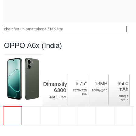
OPPO A6x (India)
Dimensity
6.75"
13MP
6500
mAh
6300
1570x720
1080p@60
pix.
charge
4/6GB RAM
rapide