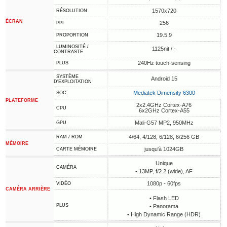
1570x720
RÉSOLUTION
ÉCRAN
256
PPI
19.5:9
PROPORTION
LUMINOSITÉ /
1125nit / -
CONTRASTE
240Hz touch-sensing
PLUS
SYSTÈME
Android 15
D'EXPLOITATION
Mediatek Dimensity 6300
SOC
PLATEFORME
2x2.4GHz Cortex-A76
CPU
6x2GHz Cortex-A55
Mali-G57 MP2, 950MHz
GPU
4/64, 4/128, 6/128, 6/256 GB
RAM / ROM
MÉMOIRE
jusqu'à 1024GB
CARTE MÉMOIRE
Unique
CAMÉRA
• 13MP, f/2.2 (wide), AF
1080p - 60fps
VIDÉO
CAMÉRA ARRIÈRE
• Flash LED
PLUS
• Panorama
• High Dynamic Range (HDR)