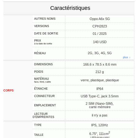
Caractéristiques
Oppo A6x 5G
AUTRES NOMS
CPH2823
VERSIONS
01 / 2025
DATE DE SORTIE
PRIX
140 USD
à la date de sortie
2G, 3G, 4G, 5G
RÉSEAU
plus ↓
166.6 x 78.5 x 8.6 mm
DIMENSIONS
212 g
POIDS
MATÉRIAU
verre, plastique, plastique
face, fond, cadre
IP64
ÉTANCHE
CORPS
USB Type-C, jack 3.5mm
CONNECTEUR
2 SIM (Nano-SIM),
EMPLACEMENT
carte mémoire
LECTEUR
il n'y a pas
D'EMPREINTES
IPS, 120Hz
TYPE
2
6.75", 111cm
TAILLE
(~85% écran-corps)