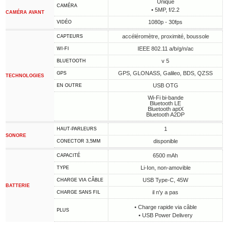
Unique
CAMÉRA
• 5MP, f/2.2
CAMÉRA AVANT
1080p - 30fps
VIDÉO
accéléromètre, proximité, boussole
CAPTEURS
IEEE 802.11 a/b/g/n/ac
WI-FI
v 5
BLUETOOTH
GPS, GLONASS, Galileo, BDS, QZSS
GPS
TECHNOLOGIES
USB OTG
EN OUTRE
Wi-Fi bi-bande
Bluetooth LE
Bluetooth aptX
Bluetooth A2DP
1
HAUT-PARLEURS
SONORE
disponible
CONECTOR 3,5MM
6500 mAh
CAPACITÉ
Li-Ion, non-amovible
TYPE
USB Type-C, 45W
CHARGE VIA CÂBLE
BATTERIE
il n'y a pas
CHARGE SANS FIL
• Charge rapide via câble
PLUS
• USB Power Delivery