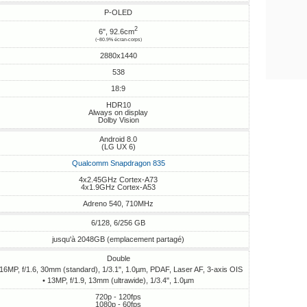
P-OLED
2
6", 92.6cm
(~80.9% écran-corps)
2880x1440
538
18:9
HDR10
Always on display
Dolby Vision
Android 8.0
(LG UX 6)
Qualcomm Snapdragon 835
4x2.45GHz Cortex-A73
4x1.9GHz Cortex-A53
Adreno 540, 710MHz
6/128, 6/256 GB
jusqu'à 2048GB (emplacement partagé)
Double
 16MP, f/1.6, 30mm (standard), 1/3.1", 1.0µm, PDAF, Laser AF, 3-axis OIS
• 13MP, f/1.9, 13mm (ultrawide), 1/3.4", 1.0µm
720p - 120fps
1080p - 60fps