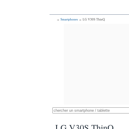
→
Smartphones
→ LG V30S ThinQ
LG V30S ThinQ