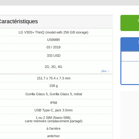
aractéristiques
LG V30S+ ThinQ (model with 256 GB storage)
US998R
03 / 2018
333 USD
2G, 3G, 4G
plus ↓
151.7 x 75.4 x 7.3 mm
158 g
Gorilla Glass 5, Gorilla Glass 5, métal
IP68
USB Type-C, jack 3.5mm
1 ou 2 SIM (Nano-SIM),
carte mémoire (emplacement partagé)
à l'arrière
antichoc