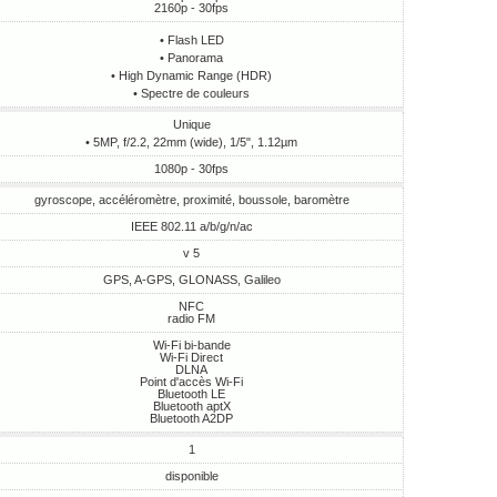
2160p - 30fps
• Flash LED
• Panorama
• High Dynamic Range (HDR)
• Spectre de couleurs
Unique
• 5MP, f/2.2, 22mm (wide), 1/5", 1.12µm
1080p - 30fps
gyroscope, accéléromètre, proximité, boussole, baromètre
IEEE 802.11 a/b/g/n/ac
v 5
GPS, A-GPS, GLONASS, Galileo
NFC
radio FM
Wi-Fi bi-bande
Wi-Fi Direct
DLNA
Point d'accès Wi-Fi
Bluetooth LE
Bluetooth aptX
Bluetooth A2DP
1
disponible