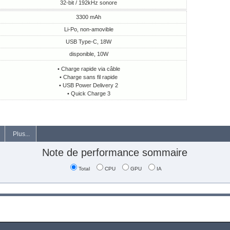
32-bit / 192kHz sonore
3300 mAh
Li-Po, non-amovible
USB Type-C, 18W
disponible, 10W
• Charge rapide via câble
• Charge sans fil rapide
• USB Power Delivery 2
• Quick Charge 3
Plus...
Note de performance sommaire
Total
CPU
GPU
IA