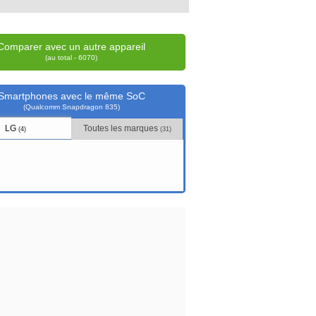
Comparer avec un autre appareil
(au total - 6070)
Smartphones avec le même SoC
(Qualcomm Snapdragon 835)
LG
Toutes les marques
(4)
(31)