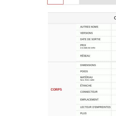
C
AUTRES NOMS
VERSIONS
DATE DE SORTIE
PRIX
à la date de sortie
RÉSEAU
DIMENSIONS
POIDS
MATÉRIAU
face, fond, cadre
ÉTANCHE
CORPS
CONNECTEUR
EMPLACEMENT
LECTEUR D'EMPREINTES
PLUS