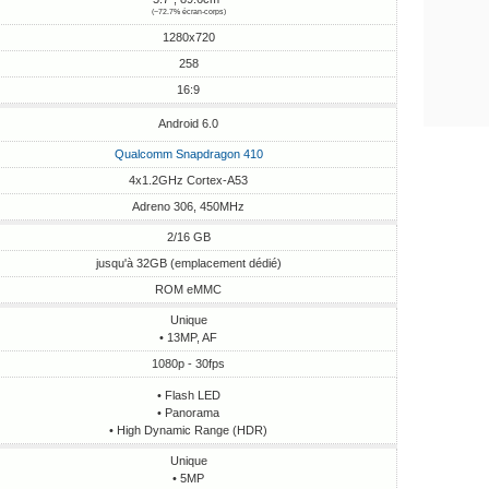
(~72.7% écran-corps)
1280x720
258
16:9
Android 6.0
Qualcomm Snapdragon 410
4x1.2GHz Cortex-A53
Adreno 306, 450MHz
2/16 GB
jusqu'à 32GB (emplacement dédié)
ROM eMMC
Unique
• 13MP, AF
1080p - 30fps
• Flash LED
• Panorama
• High Dynamic Range (HDR)
Unique
• 5MP