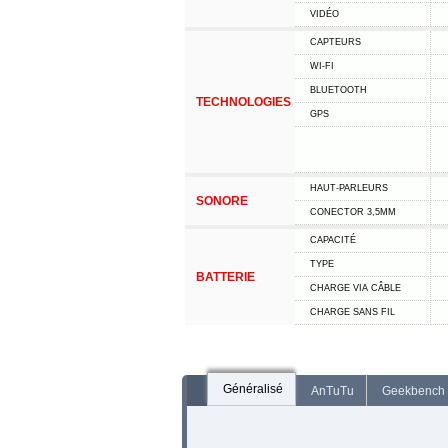
VIDÉO
CAPTEURS
WI-FI
BLUETOOTH
TECHNOLOGIES
GPS
HAUT-PARLEURS
SONORE
CONECTOR 3,5MM
CAPACITÉ
TYPE
BATTERIE
CHARGE VIA CÂBLE
CHARGE SANS FIL
Généralisé
AnTuTu
Geekbench