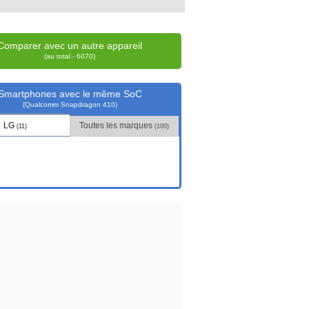
Comparer avec un autre appareil
(au total - 6070)
Smartphones avec le même SoC
(Qualcomm Snapdragon 410)
LG
Toutes les marques
(11)
(100)