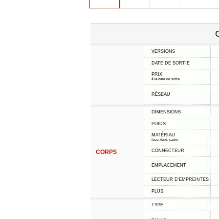
C
VERSIONS
DATE DE SORTIE
PRIX
à la date de sortie
RÉSEAU
DIMENSIONS
POIDS
MATÉRIAU
face, fond, cadre
CONNECTEUR
CORPS
EMPLACEMENT
LECTEUR D'EMPREINTES
PLUS
TYPE