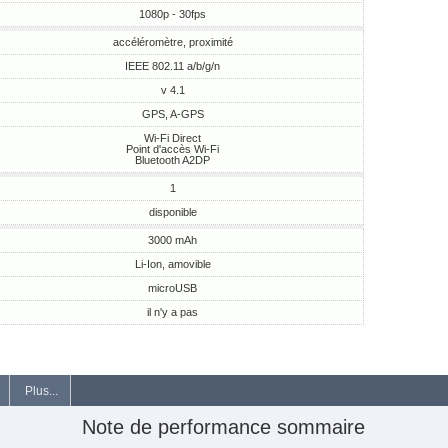
1080p - 30fps
accéléromètre, proximité
IEEE 802.11 a/b/g/n
v 4.1
GPS, A-GPS
Wi-Fi Direct
Point d'accès Wi-Fi
Bluetooth A2DP
1
disponible
3000 mAh
Li-Ion, amovible
microUSB
il n'y a pas
Plus...
Note de performance sommaire