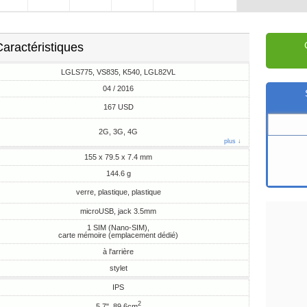
aractéristiques
LGLS775, VS835, K540, LGL82VL
04 / 2016
167 USD
2G, 3G, 4G
plus ↓
155 x 79.5 x 7.4 mm
144.6 g
verre, plastique, plastique
microUSB, jack 3.5mm
1 SIM (Nano-SIM),
carte mémoire (emplacement dédié)
à l'arrière
stylet
IPS
2
5.7", 89.6cm