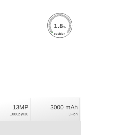
1.8
%
position
13MP
3000 mAh
1080p@30
Li-Ion