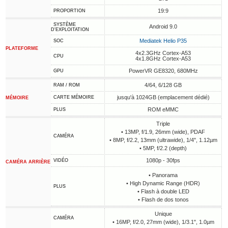
19:9
PROPORTION
SYSTÈME
Android 9.0
D'EXPLOITATION
Mediatek Helio P35
SOC
PLATEFORME
4x2.3GHz Cortex-A53
CPU
4x1.8GHz Cortex-A53
PowerVR GE8320, 680MHz
GPU
4/64, 6/128 GB
RAM / ROM
jusqu'à 1024GB (emplacement dédié)
CARTE MÉMOIRE
MÉMOIRE
ROM eMMC
PLUS
Triple
• 13MP, f/1.9, 26mm (wide), PDAF
CAMÉRA
• 8MP, f/2.2, 13mm (ultrawide), 1/4", 1.12µm
• 5MP, f/2.2 (depth)
1080p - 30fps
VIDÉO
CAMÉRA ARRIÈRE
• Panorama
• High Dynamic Range (HDR)
PLUS
• Flash à double LED
• Flash de dos tonos
Unique
CAMÉRA
• 16MP, f/2.0, 27mm (wide), 1/3.1", 1.0µm