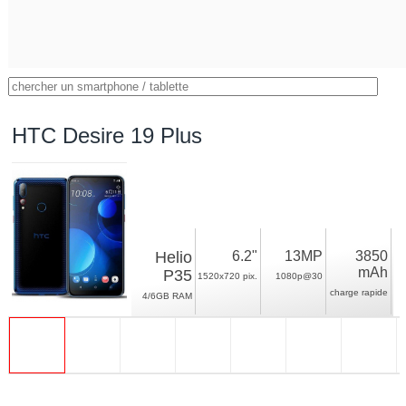
HTC Desire 19 Plus
Helio
6.2"
13MP
3850
mAh
P35
1520x720 pix.
1080p@30
charge rapide
4/6GB RAM