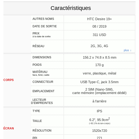
Caractéristiques
HTC Desire 19+
AUTRES NOMS
08 / 2019
DATE DE SORTIE
PRIX
311 USD
à la date de sortie
2G, 3G, 4G
RÉSEAU
plus ↓
156.2 x 74.8 x 8.5 mm
DIMENSIONS
170 g
POIDS
MATÉRIAU
verre, plastique, métal
face, fond, cadre
CORPS
USB Type-C, jack 3.5mm
CONNECTEUR
2 SIM (Nano-SIM),
EMPLACEMENT
carte mémoire (emplacement dédié)
LECTEUR
à l'arrière
D'EMPREINTES
IPS
TYPE
2
6.2", 95.9cm
TAILLE
(~82.1% écran-corps)
ÉCRAN
1520x720
RÉSOLUTION
271
PPI