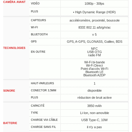
CAMÉRA AVANT
1080p - 30fps
VIDÉO
PLUS
• High Dynamic Range (HDR)
accéléromètre, proximité, boussole
CAPTEURS
IEEE 802.11 a/b/g/n/ac
WI-FI
v 5
BLUETOOTH
GPS, A-GPS, GLONASS, Galileo, BDS
GPS
TECHNOLOGIES
NFC
USB OTG
EN OUTRE
radio FM
Wi-Fi bi-bande
Wi-Fi Direct
Point d'accès Wi-Fi
Bluetooth LE
Bluetooth A2DP
1
HAUT-PARLEURS
disponible
CONECTOR 3,5MM
SONORE
réduction de bruit active
PLUS
3850 mAh
CAPACITÉ
Li-Ion, non-amovible
TYPE
USB Type-C, 10W
CHARGE VIA CÂBLE
BATTERIE
il n'y a pas
CHARGE SANS FIL