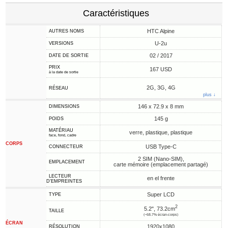
Caractéristiques
HTC Alpine
AUTRES NOMS
U-2u
VERSIONS
02 / 2017
DATE DE SORTIE
PRIX
167 USD
à la date de sortie
2G, 3G, 4G
RÉSEAU
plus ↓
146 x 72.9 x 8 mm
DIMENSIONS
145 g
POIDS
MATÉRIAU
verre, plastique, plastique
face, fond, cadre
CORPS
USB Type-C
CONNECTEUR
2 SIM (Nano-SIM),
EMPLACEMENT
carte mémoire (emplacement partagé)
LECTEUR
en el frente
D'EMPREINTES
Super LCD
TYPE
2
5.2", 73.2cm
TAILLE
(~68.7% écran-corps)
ÉCRAN
1920x1080
RÉSOLUTION