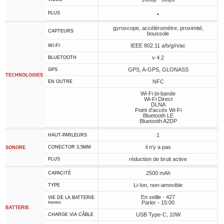
PLUS
•
gyroscope, accéléromètre, proximité,
CAPTEURS
boussole
IEEE 802.11 a/b/g/n/ac
WI-FI
v 4.2
BLUETOOTH
GPS, A-GPS, GLONASS
GPS
TECHNOLOGIES
NFC
EN OUTRE
Wi-Fi bi-bande
Wi-Fi Direct
DLNA
Point d'accès Wi-Fi
Bluetooth LE
Bluetooth A2DP
1
HAUT-PARLEURS
il n'y a pas
CONECTOR 3,5MM
SONORE
réduction de bruit active
PLUS
2500 mAh
CAPACITÉ
Li-Ion, non-amovible
TYPE
En veille - 427
VIE DE LA BATTERIE
Parler - 15:00
(heures)
BATTERIE
USB Type-C, 10W
CHARGE VIA CÂBLE