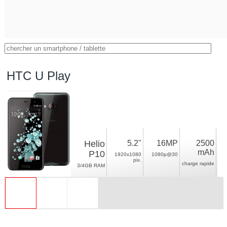
HTC U Play
Helio
5.2"
16MP
2500
mAh
P10
1920x1080
1080p@30
pix.
charge rapide
3/4GB RAM