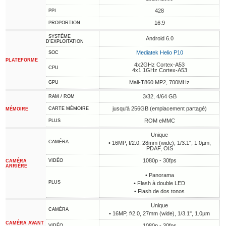
428
PPI
16:9
PROPORTION
SYSTÈME
Android 6.0
D'EXPLOITATION
Mediatek Helio P10
SOC
PLATEFORME
4x2GHz Cortex-A53
CPU
4x1.1GHz Cortex-A53
Mali-T860 MP2, 700MHz
GPU
3/32, 4/64 GB
RAM / ROM
jusqu'à 256GB (emplacement partagé)
CARTE MÉMOIRE
MÉMOIRE
ROM eMMC
PLUS
Unique
CAMÉRA
• 16MP, f/2.0, 28mm (wide), 1/3.1", 1.0µm,
PDAF, OIS
1080p - 30fps
VIDÉO
CAMÉRA
ARRIÈRE
• Panorama
PLUS
• Flash à double LED
• Flash de dos tonos
Unique
CAMÉRA
• 16MP, f/2.0, 27mm (wide), 1/3.1", 1.0µm
CAMÉRA AVANT
1080p - 30fps
VIDÉO