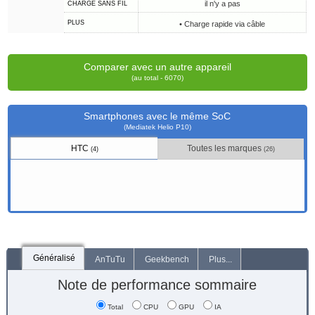
il n'y a pas
CHARGE SANS FIL
PLUS
• Charge rapide via câble
Comparer avec un autre appareil
(au total - 6070)
Smartphones avec le même SoC
(Mediatek Helio P10)
HTC
Toutes les marques
(4)
(26)
Généralisé
AnTuTu
Geekbench
Plus...
Note de performance sommaire
Total
CPU
GPU
IA