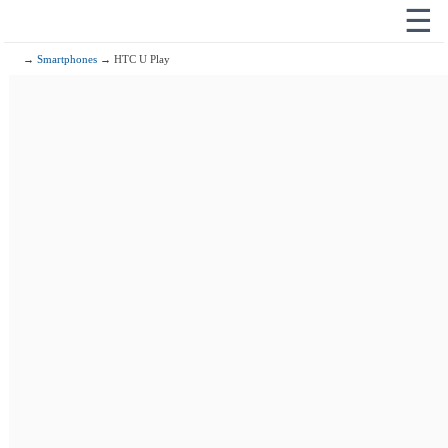
☰
→
Smartphones
→ HTC U Play