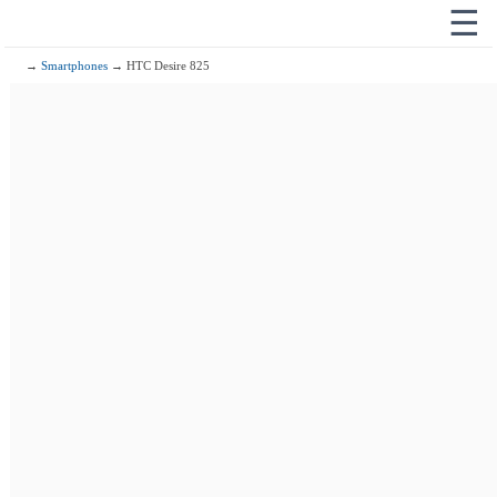
☰
→
Smartphones
→ HTC Desire 825