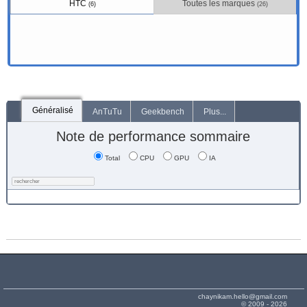
HTC
Toutes les marques
(6)
(26)
Généralisé
AnTuTu
Geekbench
Plus...
Note de performance sommaire
Total
CPU
GPU
IA
chaynikam.hello@gmail.com
© 2009 - 2026