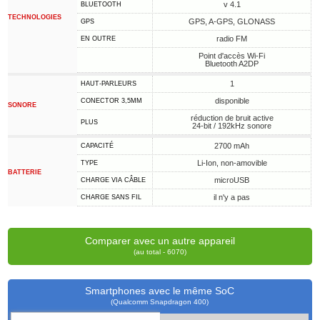
v 4.1
BLUETOOTH
TECHNOLOGIES
GPS, A-GPS, GLONASS
GPS
radio FM
EN OUTRE
Point d'accès Wi-Fi
Bluetooth A2DP
1
HAUT-PARLEURS
disponible
CONECTOR 3,5MM
SONORE
réduction de bruit active
PLUS
24-bit / 192kHz sonore
2700 mAh
CAPACITÉ
Li-Ion, non-amovible
TYPE
BATTERIE
microUSB
CHARGE VIA CÂBLE
il n'y a pas
CHARGE SANS FIL
Comparer avec un autre appareil
(au total - 6070)
Smartphones avec le même SoC
(Qualcomm Snapdragon 400)