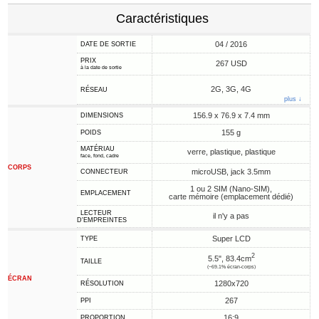
Caractéristiques
04 / 2016
DATE DE SORTIE
PRIX
267 USD
à la date de sortie
2G, 3G, 4G
RÉSEAU
plus ↓
156.9 x 76.9 x 7.4 mm
DIMENSIONS
155 g
POIDS
MATÉRIAU
verre, plastique, plastique
face, fond, cadre
CORPS
microUSB, jack 3.5mm
CONNECTEUR
1 ou 2 SIM (Nano-SIM),
EMPLACEMENT
carte mémoire (emplacement dédié)
LECTEUR
il n'y a pas
D'EMPREINTES
Super LCD
TYPE
2
5.5", 83.4cm
TAILLE
(~69.1% écran-corps)
ÉCRAN
1280x720
RÉSOLUTION
267
PPI
16:9
PROPORTION