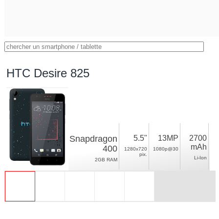
HTC Desire 825
Snapdragon
5.5"
13MP
2700
mAh
400
1280x720
1080p@30
pix.
Li-Ion
2GB RAM