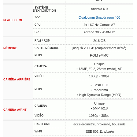
SYSTÈME
Android 6.0
D'EXPLOITATION
Qualcomm Snapdragon 400
SOC
PLATEFORME
4x1.6GHz Cortex-A7
CPU
Adreno 305, 450MHz
GPU
2/16 GB
RAM / ROM
jusqu'à 200GB (emplacement dédié)
CARTE MÉMOIRE
MÉMOIRE
ROM eMMC
PLUS
Unique
CAMÉRA
• 13MP, f/2.2, 28mm (wide), AF
1080p - 30fps
VIDÉO
CAMÉRA ARRIÈRE
• Flash LED
PLUS
• Panorama
• High Dynamic Range (HDR)
Unique
CAMÉRA
• 5MP, f/2.8
CAMÉRA AVANT
1080p - 30fps
VIDÉO
accéléromètre, proximité, boussole
CAPTEURS
IEEE 802.11 a/b/g/n
WI-FI