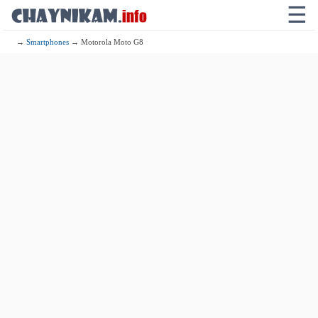
☰
→
Smartphones
→ Motorola Moto G8