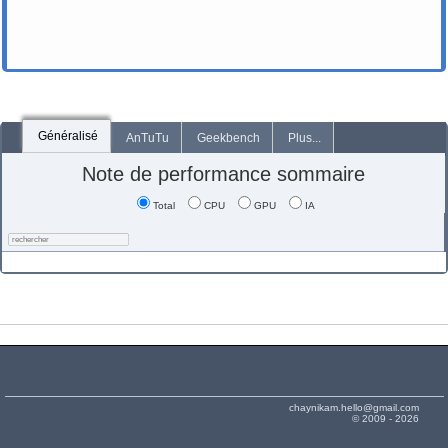
Généralisé
AnTuTu
Geekbench
Plus...
Note de performance sommaire
Total
CPU
GPU
IA
chaynikam.hello@gmail.com
© 2009 - 2026