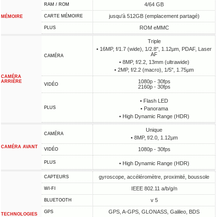
4/64 GB
RAM / ROM
jusqu'à 512GB (emplacement partagé)
CARTE MÉMOIRE
MÉMOIRE
ROM eMMC
PLUS
Triple
• 16MP, f/1.7 (wide), 1/2.8", 1.12µm, PDAF, Laser
AF
CAMÉRA
• 8MP, f/2.2, 13mm (ultrawide)
• 2MP, f/2.2 (macro), 1/5", 1.75µm
CAMÉRA
1080p - 30fps
ARRIÈRE
VIDÉO
2160p - 30fps
• Flash LED
PLUS
• Panorama
• High Dynamic Range (HDR)
Unique
CAMÉRA
• 8MP, f/2.0, 1.12µm
CAMÉRA AVANT
1080p - 30fps
VIDÉO
PLUS
• High Dynamic Range (HDR)
gyroscope, accéléromètre, proximité, boussole
CAPTEURS
IEEE 802.11 a/b/g/n
WI-FI
v 5
BLUETOOTH
GPS, A-GPS, GLONASS, Galileo, BDS
GPS
TECHNOLOGIES