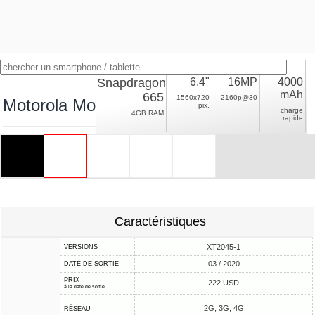
Snapdragon
6.4"
16MP
4000
mAh
665
1560x720
2160p@30
Motorola Moto G8
pix.
charge
4GB RAM
rapide
Caractéristiques
XT2045-1
VERSIONS
03 / 2020
DATE DE SORTIE
PRIX
222 USD
à la date de sortie
2G, 3G, 4G
RÉSEAU