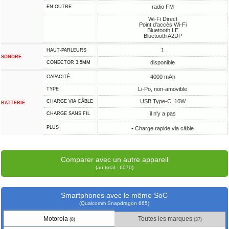
radio FM
EN OUTRE
Wi-Fi Direct
Point d'accès Wi-Fi
Bluetooth LE
Bluetooth A2DP
1
HAUT-PARLEURS
SONORE
disponible
CONECTOR 3,5MM
4000 mAh
CAPACITÉ
Li-Po, non-amovible
TYPE
USB Type-C, 10W
CHARGE VIA CÂBLE
BATTERIE
il n'y a pas
CHARGE SANS FIL
PLUS
• Charge rapide via câble
Comparer avec un autre appareil
(au total - 6070)
Smartphones avec le même SoC
(Qualcomm Snapdragon 665)
Motorola
Toutes les marques
(8)
(37)