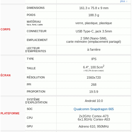
plus ↓
161.3 x 75.8 x 9 mm
DIMENSIONS
188.3 g
POIDS
MATÉRIAU
verre, plastique, plastique
face, fond, cadre
CORPS
USB Type-C, jack 3.5mm
CONNECTEUR
2 SIM (Nano-SIM),
EMPLACEMENT
carte mémoire (emplacement partagé)
LECTEUR
à l'arrière
D'EMPREINTES
IPS
TYPE
2
6.4", 100.5cm
TAILLE
(~82.2% écran-corps)
ÉCRAN
1560x720
RÉSOLUTION
268
PPI
19.5:9
PROPORTION
SYSTÈME
Android 10.0
D'EXPLOITATION
Qualcomm Snapdragon 665
SOC
PLATEFORME
2x2GHz Cortex-A73
CPU
6x1.8GHz Cortex-A53
Adreno 610, 950MHz
GPU