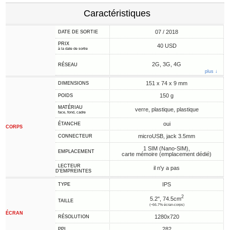
Caractéristiques
07 / 2018
DATE DE SORTIE
PRIX
40 USD
à la date de sortie
2G, 3G, 4G
RÉSEAU
plus ↓
151 x 74 x 9 mm
DIMENSIONS
150 g
POIDS
MATÉRIAU
verre, plastique, plastique
face, fond, cadre
oui
ÉTANCHE
CORPS
microUSB, jack 3.5mm
CONNECTEUR
1 SIM (Nano-SIM),
EMPLACEMENT
carte mémoire (emplacement dédié)
LECTEUR
il n'y a pas
D'EMPREINTES
IPS
TYPE
2
5.2", 74.5cm
TAILLE
(~66.7% écran-corps)
ÉCRAN
1280x720
RÉSOLUTION
282
PPI