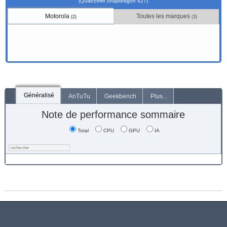
(Qualcomm Snapdragon 427)
Motorola
Toutes les marques
(2)
(3)
Généralisé
AnTuTu
Geekbench
Plus...
Note de performance sommaire
Total
CPU
GPU
IA