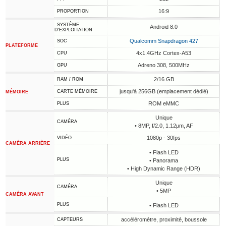
16:9
PROPORTION
SYSTÈME
Android 8.0
D'EXPLOITATION
Qualcomm Snapdragon 427
SOC
PLATEFORME
4x1.4GHz Cortex-A53
CPU
Adreno 308, 500MHz
GPU
2/16 GB
RAM / ROM
jusqu'à 256GB (emplacement dédié)
CARTE MÉMOIRE
MÉMOIRE
ROM eMMC
PLUS
Unique
CAMÉRA
• 8MP, f/2.0, 1.12µm, AF
1080p - 30fps
VIDÉO
CAMÉRA ARRIÈRE
• Flash LED
PLUS
• Panorama
• High Dynamic Range (HDR)
Unique
CAMÉRA
• 5MP
CAMÉRA AVANT
PLUS
• Flash LED
accéléromètre, proximité, boussole
CAPTEURS