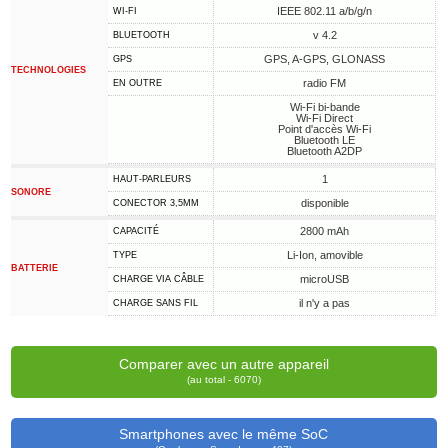
IEEE 802.11 a/b/g/n
WI-FI
v 4.2
BLUETOOTH
GPS, A-GPS, GLONASS
GPS
TECHNOLOGIES
radio FM
EN OUTRE
Wi-Fi bi-bande
Wi-Fi Direct
Point d'accès Wi-Fi
Bluetooth LE
Bluetooth A2DP
1
HAUT-PARLEURS
SONORE
disponible
CONECTOR 3,5MM
2800 mAh
CAPACITÉ
Li-Ion, amovible
TYPE
BATTERIE
microUSB
CHARGE VIA CÂBLE
il n'y a pas
CHARGE SANS FIL
Comparer avec un autre appareil
(au total - 6070)
Smartphones avec le même SoC