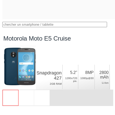
Motorola Moto E5 Cruise
Snapdragon
5.2"
8MP
2800
mAh
427
1280x720
1080p@30
pix.
Li-Ion
2GB RAM