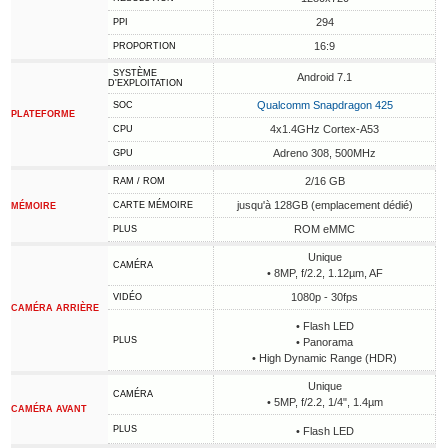
294
PPI
16:9
PROPORTION
SYSTÈME
Android 7.1
D'EXPLOITATION
Qualcomm Snapdragon 425
SOC
PLATEFORME
4x1.4GHz Cortex-A53
CPU
Adreno 308, 500MHz
GPU
2/16 GB
RAM / ROM
jusqu'à 128GB (emplacement dédié)
CARTE MÉMOIRE
MÉMOIRE
ROM eMMC
PLUS
Unique
CAMÉRA
• 8MP, f/2.2, 1.12µm, AF
1080p - 30fps
VIDÉO
CAMÉRA ARRIÈRE
• Flash LED
PLUS
• Panorama
• High Dynamic Range (HDR)
Unique
CAMÉRA
• 5MP, f/2.2, 1/4", 1.4µm
CAMÉRA AVANT
PLUS
• Flash LED