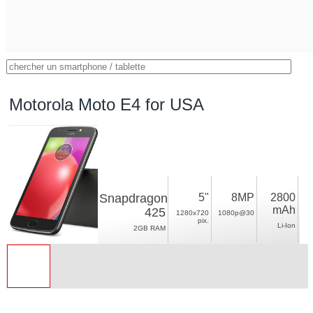
Motorola Moto E4 for USA
Snapdragon
5"
8MP
2800
mAh
425
1280x720
1080p@30
pix.
Li-Ion
2GB RAM