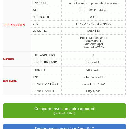
accéléromètre, proximité, boussole
CAPTEURS
IEEE 802.11 a/b/g/n
WI-FI
v 4.1
BLUETOOTH
GPS, A-GPS, GLONASS
GPS
TECHNOLOGIES
radio FM
EN OUTRE
Point d'accès Wi-Fi
Bluetooth LE
Bluetooth aptX
Bluetooth A2DP
1
HAUT-PARLEURS
SONORE
disponible
CONECTOR 3,5MM
2800 mAh
CAPACITÉ
Li-Ion, amovible
TYPE
BATTERIE
microUSB, 10W
CHARGE VIA CÂBLE
il n'y a pas
CHARGE SANS FIL
Comparer avec un autre appareil
(au total - 6070)
Smartphones avec le même SoC