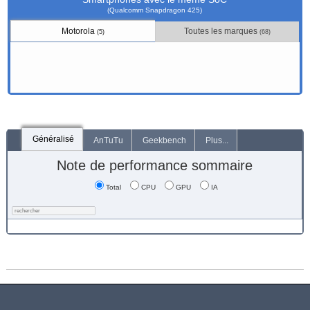
(Qualcomm Snapdragon 425)
Motorola
Toutes les marques
(5)
(68)
Généralisé
AnTuTu
Geekbench
Plus...
Note de performance sommaire
Total
CPU
GPU
IA