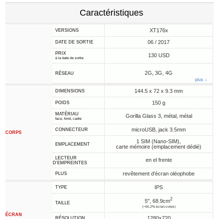
Caractéristiques
XT176x
VERSIONS
06 / 2017
DATE DE SORTIE
PRIX
130 USD
à la date de sortie
2G, 3G, 4G
RÉSEAU
plus ↓
144.5 x 72 x 9.3 mm
DIMENSIONS
150 g
POIDS
MATÉRIAU
Gorilla Glass 3, métal, métal
face, fond, cadre
microUSB, jack 3.5mm
CONNECTEUR
CORPS
1 SIM (Nano-SIM),
EMPLACEMENT
carte mémoire (emplacement dédié)
LECTEUR
en el frente
D'EMPREINTES
revêtement d'écran oléophobe
PLUS
IPS
TYPE
2
5", 68.9cm
TAILLE
(~66.2% écran-corps)
ÉCRAN
1280x720
RÉSOLUTION