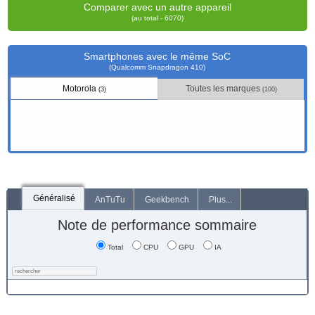
Comparer avec un autre appareil
(au total - 6070)
Smartphones avec le même SoC
(Qualcomm Snapdragon 410)
Motorola
Toutes les marques
(3)
(100)
Généralisé
AnTuTu
Geekbench
Plus...
Note de performance sommaire
Total
CPU
GPU
IA