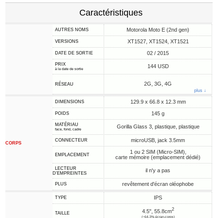
Caractéristiques
Motorola Moto E (2nd gen)
AUTRES NOMS
XT1527, XT1524, XT1521
VERSIONS
02 / 2015
DATE DE SORTIE
PRIX
144 USD
à la date de sortie
2G, 3G, 4G
RÉSEAU
plus ↓
129.9 x 66.8 x 12.3 mm
DIMENSIONS
145 g
POIDS
MATÉRIAU
Gorilla Glass 3, plastique, plastique
face, fond, cadre
microUSB, jack 3.5mm
CONNECTEUR
CORPS
1 ou 2 SIM (Micro-SIM),
EMPLACEMENT
carte mémoire (emplacement dédié)
LECTEUR
il n'y a pas
D'EMPREINTES
revêtement d'écran oléophobe
PLUS
IPS
TYPE
2
4.5", 55.8cm
TAILLE
(~64.3% écran-corps)