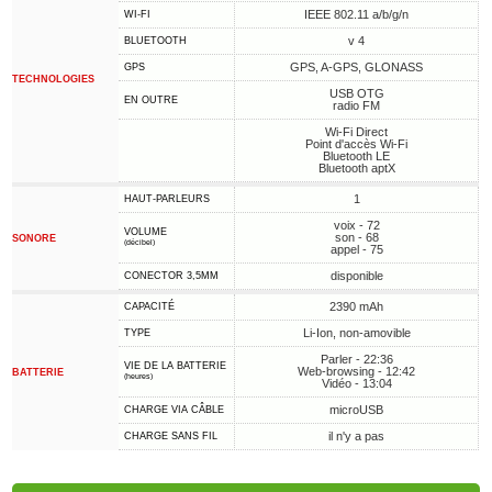
IEEE 802.11 a/b/g/n
WI-FI
v 4
BLUETOOTH
GPS, A-GPS, GLONASS
GPS
TECHNOLOGIES
USB OTG
EN OUTRE
radio FM
Wi-Fi Direct
Point d'accès Wi-Fi
Bluetooth LE
Bluetooth aptX
1
HAUT-PARLEURS
voix - 72
VOLUME
son - 68
SONORE
(décibel)
appel - 75
disponible
CONECTOR 3,5MM
2390 mAh
CAPACITÉ
Li-Ion, non-amovible
TYPE
Parler - 22:36
VIE DE LA BATTERIE
Web-browsing - 12:42
BATTERIE
(heures)
Vidéo - 13:04
microUSB
CHARGE VIA CÂBLE
il n'y a pas
CHARGE SANS FIL