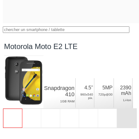
Motorola Moto E2 LTE
Snapdragon
4.5"
5MP
2390
mAh
410
960x540
720p@30
pix.
Li-Ion
1GB RAM