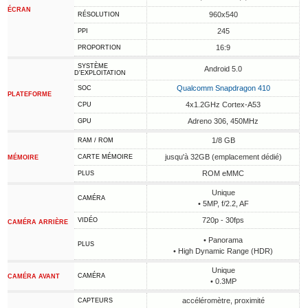
ÉCRAN
960x540
RÉSOLUTION
245
PPI
16:9
PROPORTION
SYSTÈME
Android 5.0
D'EXPLOITATION
Qualcomm Snapdragon 410
SOC
PLATEFORME
4x1.2GHz Cortex-A53
CPU
Adreno 306, 450MHz
GPU
1/8 GB
RAM / ROM
jusqu'à 32GB (emplacement dédié)
CARTE MÉMOIRE
MÉMOIRE
ROM eMMC
PLUS
Unique
CAMÉRA
• 5MP, f/2.2, AF
720p - 30fps
VIDÉO
CAMÉRA ARRIÈRE
• Panorama
PLUS
• High Dynamic Range (HDR)
Unique
CAMÉRA
CAMÉRA AVANT
• 0.3MP
accéléromètre, proximité
CAPTEURS