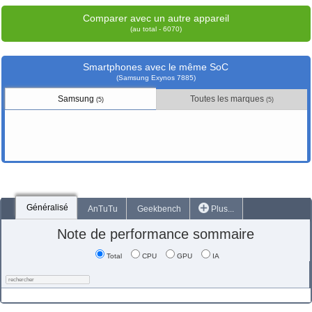
Comparer avec un autre appareil
(au total - 6070)
Smartphones avec le même SoC
(Samsung Exynos 7885)
Samsung
Toutes les marques
(5)
(5)
Généralisé
AnTuTu
Geekbench
Plus...
Note de performance sommaire
Total
CPU
GPU
IA