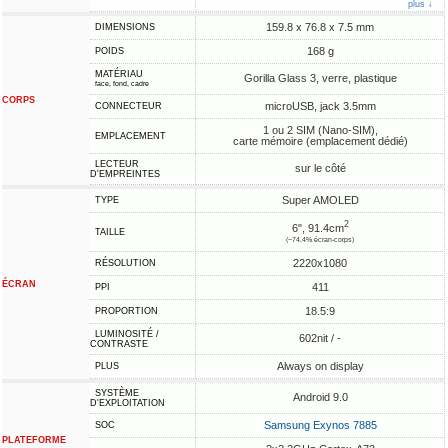
plus ↓
159.8 x 76.8 x 7.5 mm
DIMENSIONS
168 g
POIDS
MATÉRIAU
Gorilla Glass 3, verre, plastique
face, fond, cadre
CORPS
microUSB, jack 3.5mm
CONNECTEUR
1 ou 2 SIM (Nano-SIM),
EMPLACEMENT
carte mémoire (emplacement dédié)
LECTEUR
sur le côté
D'EMPREINTES
Super AMOLED
TYPE
2
6", 91.4cm
TAILLE
(~74.4% écran-corps)
2220x1080
RÉSOLUTION
ÉCRAN
411
PPI
18.5:9
PROPORTION
LUMINOSITÉ /
602nit / -
CONTRASTE
Always on display
PLUS
SYSTÈME
Android 9.0
D'EXPLOITATION
Samsung Exynos 7885
SOC
PLATEFORME