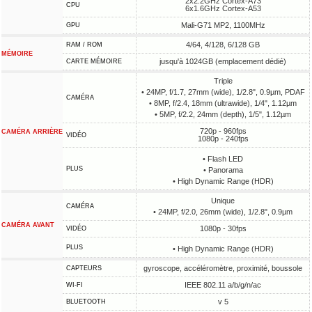
2x2.2GHz Cortex-A73
CPU
6x1.6GHz Cortex-A53
Mali-G71 MP2, 1100MHz
GPU
4/64, 4/128, 6/128 GB
RAM / ROM
MÉMOIRE
jusqu'à 1024GB (emplacement dédié)
CARTE MÉMOIRE
Triple
• 24MP, f/1.7, 27mm (wide), 1/2.8", 0.9µm, PDAF
CAMÉRA
• 8MP, f/2.4, 18mm (ultrawide), 1/4", 1.12µm
• 5MP, f/2.2, 24mm (depth), 1/5", 1.12µm
720p - 960fps
CAMÉRA ARRIÈRE
VIDÉO
1080p - 240fps
• Flash LED
PLUS
• Panorama
• High Dynamic Range (HDR)
Unique
CAMÉRA
• 24MP, f/2.0, 26mm (wide), 1/2.8", 0.9µm
CAMÉRA AVANT
1080p - 30fps
VIDÉO
PLUS
• High Dynamic Range (HDR)
gyroscope, accéléromètre, proximité, boussole
CAPTEURS
IEEE 802.11 a/b/g/n/ac
WI-FI
v 5
BLUETOOTH