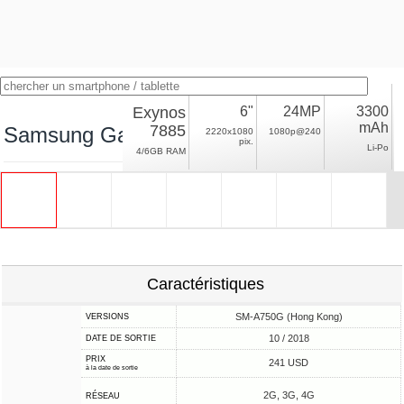
Exynos
6"
24MP
3300
mAh
7885
Samsung Galaxy A7 (2018) Hong Kong
2220x1080
1080p@240
pix.
Li-Po
4/6GB RAM
Caractéristiques
SM-A750G (Hong Kong)
VERSIONS
10 / 2018
DATE DE SORTIE
PRIX
241 USD
à la date de sortie
2G, 3G, 4G
RÉSEAU