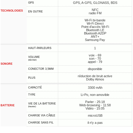
GPS, A-GPS, GLONASS, BDS
GPS
NFC
TECHNOLOGIES
EN OUTRE
radio FM
Wi-Fi bi-bande
Wi-Fi Direct
Point d'accès Wi-Fi
Bluetooth LE
Bluetooth A2DP
ANT+
Samsung Pay
1
HAUT-PARLEURS
voix - 69
VOLUME
son - 70
(décibel)
appel - 79
SONORE
disponible
CONECTOR 3,5MM
réduction de bruit active
PLUS
Dolby Atmos
3300 mAh
CAPACITÉ
Li-Po, non-amovible
TYPE
Parler - 25:18
VIE DE LA BATTERIE
Web-browsing - 11:58
BATTERIE
(heures)
Vidéo - 15:05
microUSB
CHARGE VIA CÂBLE
il n'y a pas
CHARGE SANS FIL