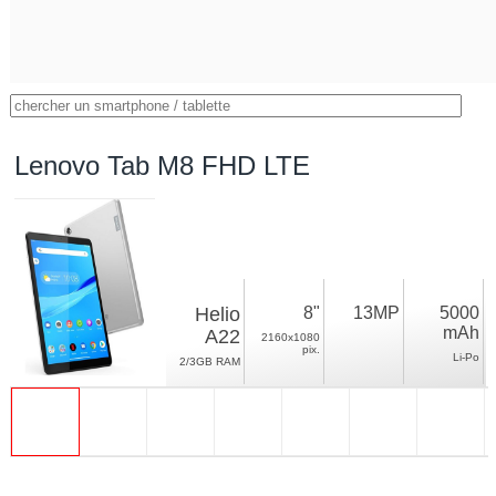
Lenovo Tab M8 FHD LTE
Helio
8"
13MP
5000
mAh
A22
2160x1080
pix.
Li-Po
2/3GB RAM