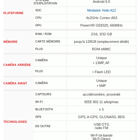
SYSTÈME
Android 9.0
D'EXPLOITATION
Mediatek Helio A22
SOC
PLATEFORME
4x2GHz Cortex-A53
CPU
PowerVR GE8320, 660MHz
GPU
2/16, 3/32 GB
RAM / ROM
jusqu'à 128GB (emplacement dédié)
CARTE MÉMOIRE
MÉMOIRE
ROM eMMC
PLUS
Unique
CAMÉRA
• 13MP, AF
CAMÉRA ARRIÈRE
PLUS
• Flash LED
Unique
CAMÉRA
CAMÉRA AVANT
• 5MP
accéléromètre, proximité
CAPTEURS
IEEE 802.11 a/b/g/n/ac
WI-FI
v 5
BLUETOOTH
GPS, A-GPS, GLONASS, BDS
GPS
TECHNOLOGIES
USB OTG
EN OUTRE
radio FM
Wi-Fi bi-bande
Wi-Fi Direct