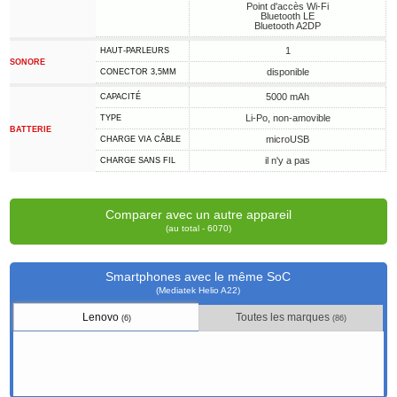
Point d'accès Wi-Fi
Bluetooth LE
Bluetooth A2DP
1
HAUT-PARLEURS
SONORE
disponible
CONECTOR 3,5MM
5000 mAh
CAPACITÉ
Li-Po, non-amovible
TYPE
BATTERIE
microUSB
CHARGE VIA CÂBLE
il n'y a pas
CHARGE SANS FIL
Comparer avec un autre appareil
(au total - 6070)
Smartphones avec le même SoC
(Mediatek Helio A22)
Lenovo
Toutes les marques
(6)
(86)