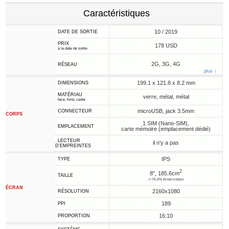
Caractéristiques
10 / 2019
DATE DE SORTIE
PRIX
178 USD
à la date de sortie
2G, 3G, 4G
RÉSEAU
plus ↓
199.1 x 121.8 x 8.2 mm
DIMENSIONS
MATÉRIAU
verre, métal, métal
face, fond, cadre
microUSB, jack 3.5mm
CONNECTEUR
CORPS
1 SIM (Nano-SIM),
EMPLACEMENT
carte mémoire (emplacement dédié)
LECTEUR
il n'y a pas
D'EMPREINTES
IPS
TYPE
2
8", 185.6cm
TAILLE
(~76.5% écran-corps)
ÉCRAN
2160x1080
RÉSOLUTION
189
PPI
16:10
PROPORTION