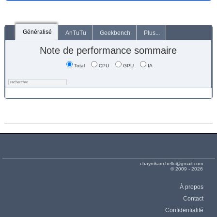
Généralisé
AnTuTu
Geekbench
Plus...
Note de performance sommaire
Total
CPU
GPU
IA
chaynikam.hello@gmail.com
© 2009 - 2026
À propos
Contact
Confidentialité