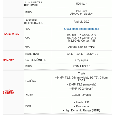
LUMINOSITÉ /
500nit / -
CONTRASTE
HDR10+
PLUS
Always on display
SYSTÈME
Android 10.0
D'EXPLOITATION
Qualcomm Snapdragon 865
SOC
PLATEFORME
1x2.84GHz Cortex-A77
3x2.42GHz Cortex-A77
CPU
4x1.8GHz Cortex-A55
Adreno 650, 587MHz
GPU
8/256, 12/256, 12/512 GB
RAM / ROM
il n'y a pas
CARTE MÉMOIRE
MÉMOIRE
ROM UFS 3.0
PLUS
Triple
• 64MP, f/1.8, 26mm (wide), 1/1.72", 0.8µm,
PDAF
CAMÉRA
• 13MP, f/2.3 (ultrawide)
• 5MP, f/2.2 (depth)
CAMÉRA
ARRIÈRE
1080p - 240fps
VIDÉO
• Flash LED
PLUS
• Panorama
• High Dynamic Range (HDR)