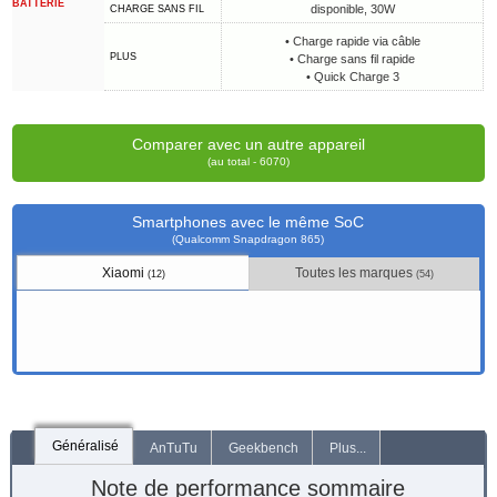
BATTERIE
disponible, 30W
CHARGE SANS FIL
• Charge rapide via câble
PLUS
• Charge sans fil rapide
• Quick Charge 3
Comparer avec un autre appareil
(au total - 6070)
Smartphones avec le même SoC
(Qualcomm Snapdragon 865)
Xiaomi
Toutes les marques
(12)
(54)
Généralisé
AnTuTu
Geekbench
Plus...
Note de performance sommaire