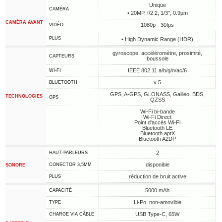
Unique
CAMÉRA
• 20MP, f/2.2, 1/3", 0.9µm
CAMÉRA AVANT
1080p - 30fps
VIDÉO
PLUS
• High Dynamic Range (HDR)
gyroscope, accéléromètre, proximité,
CAPTEURS
boussole
IEEE 802.11 a/b/g/n/ac/6
WI-FI
v 5
BLUETOOTH
GPS, A-GPS, GLONASS, Galileo, BDS,
TECHNOLOGIES
GPS
QZSS
Wi-Fi bi-bande
Wi-Fi Direct
Point d'accès Wi-Fi
Bluetooth LE
Bluetooth aptX
Bluetooth A2DP
2
HAUT-PARLEURS
disponible
CONECTOR 3,5MM
SONORE
réduction de bruit active
PLUS
5000 mAh
CAPACITÉ
Li-Po, non-amovible
TYPE
USB Type-C, 65W
CHARGE VIA CÂBLE