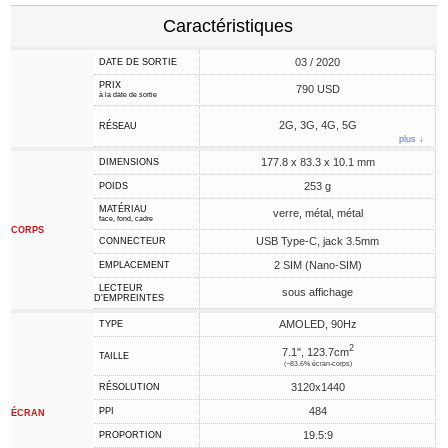
Caractéristiques
03 / 2020
DATE DE SORTIE
PRIX
790 USD
à la date de sortie
2G, 3G, 4G, 5G
RÉSEAU
plus ↓
177.8 x 83.3 x 10.1 mm
DIMENSIONS
253 g
POIDS
MATÉRIAU
verre, métal, métal
face, fond, cadre
CORPS
USB Type-C, jack 3.5mm
CONNECTEUR
2 SIM (Nano-SIM)
EMPLACEMENT
LECTEUR
sous affichage
D'EMPREINTES
AMOLED, 90Hz
TYPE
2
7.1", 123.7cm
TAILLE
(~83.6% écran-corps)
3120x1440
RÉSOLUTION
484
PPI
ÉCRAN
19.5:9
PROPORTION