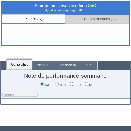
Smartphones avec le même SoC
(Qualcomm Snapdragon 865)
Xiaomi
Toutes les marques
(12)
(54)
Généralisé
AnTuTu
Geekbench
Plus...
Note de performance sommaire
Total
CPU
GPU
IA