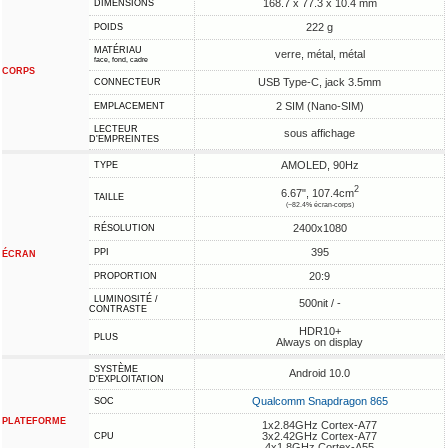
168.7 x 77.3 x 10.4 mm
DIMENSIONS
222 g
POIDS
MATÉRIAU
verre, métal, métal
face, fond, cadre
CORPS
USB Type-C, jack 3.5mm
CONNECTEUR
2 SIM (Nano-SIM)
EMPLACEMENT
LECTEUR
sous affichage
D'EMPREINTES
AMOLED, 90Hz
TYPE
2
6.67", 107.4cm
TAILLE
(~82.4% écran-corps)
2400x1080
RÉSOLUTION
395
PPI
ÉCRAN
20:9
PROPORTION
LUMINOSITÉ /
500nit / -
CONTRASTE
HDR10+
PLUS
Always on display
SYSTÈME
Android 10.0
D'EXPLOITATION
Qualcomm Snapdragon 865
SOC
PLATEFORME
1x2.84GHz Cortex-A77
3x2.42GHz Cortex-A77
CPU
4x1.8GHz Cortex-A55