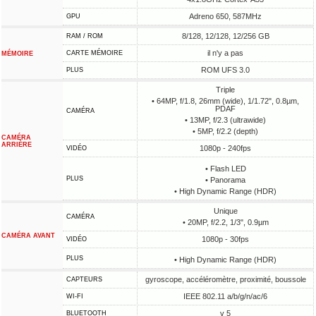
Adreno 650, 587MHz
GPU
8/128, 12/128, 12/256 GB
RAM / ROM
il n'y a pas
CARTE MÉMOIRE
MÉMOIRE
ROM UFS 3.0
PLUS
Triple
• 64MP, f/1.8, 26mm (wide), 1/1.72", 0.8µm,
PDAF
CAMÉRA
• 13MP, f/2.3 (ultrawide)
• 5MP, f/2.2 (depth)
CAMÉRA
ARRIÈRE
1080p - 240fps
VIDÉO
• Flash LED
PLUS
• Panorama
• High Dynamic Range (HDR)
Unique
CAMÉRA
• 20MP, f/2.2, 1/3", 0.9µm
CAMÉRA AVANT
1080p - 30fps
VIDÉO
PLUS
• High Dynamic Range (HDR)
gyroscope, accéléromètre, proximité, boussole
CAPTEURS
IEEE 802.11 a/b/g/n/ac/6
WI-FI
v 5
BLUETOOTH