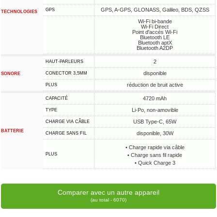
GPS, A-GPS, GLONASS, Galileo, BDS, QZSS
GPS
TECHNOLOGIES
Wi-Fi bi-bande
Wi-Fi Direct
Point d'accès Wi-Fi
Bluetooth LE
Bluetooth aptX
Bluetooth A2DP
2
HAUT-PARLEURS
disponible
CONECTOR 3,5MM
SONORE
réduction de bruit active
PLUS
4720 mAh
CAPACITÉ
Li-Po, non-amovible
TYPE
USB Type-C, 65W
CHARGE VIA CÂBLE
BATTERIE
disponible, 30W
CHARGE SANS FIL
• Charge rapide via câble
PLUS
• Charge sans fil rapide
• Quick Charge 3
Comparer avec un autre appareil
(au total - 6070)