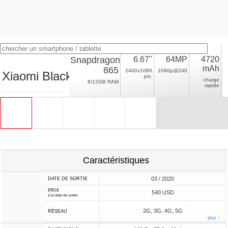
Snapdragon
6.67"
64MP
4720
mAh
865
2400x1080
1080p@240
Xiaomi Black Shark 3
pix.
charge
8/12GB RAM
rapide
Caractéristiques
03 / 2020
DATE DE SORTIE
PRIX
540 USD
à la date de sortie
2G, 3G, 4G, 5G
RÉSEAU
plus ↓