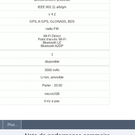
IEEE 802.11 a/b/g/n
v 4.2
GPS, A-GPS, GLONASS, BDS
radio FM
Wi-Fi Direct
Point d'accès Wi-Fi
Bluetooth LE
Bluetooth A2DP
1
disponible
3000 mAh
Li-Ion, amovible
Parler - 20:00
microUSB
il n'y a pas
Plus...