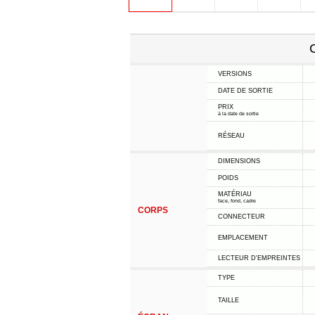
C
VERSIONS
DATE DE SORTIE
PRIX
à la date de sortie
RÉSEAU
DIMENSIONS
POIDS
MATÉRIAU
face, fond, cadre
CORPS
CONNECTEUR
EMPLACEMENT
LECTEUR D'EMPREINTES
TYPE
TAILLE