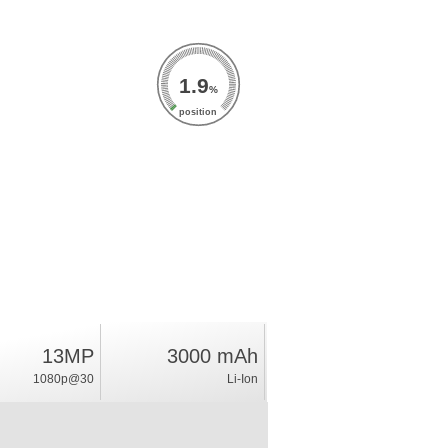
1.9
%
position
13MP
3000 mAh
1080p@30
Li-Ion