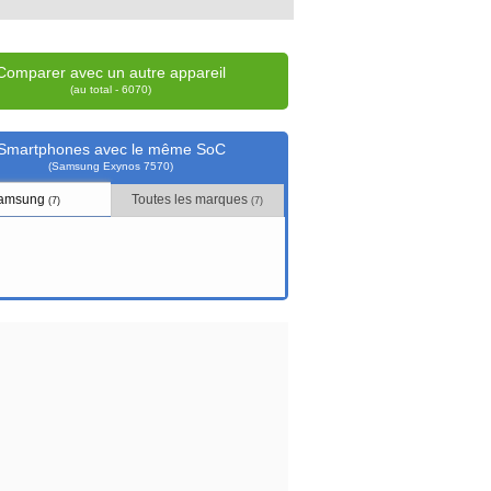
Comparer avec un autre appareil
(au total - 6070)
Smartphones avec le même SoC
(Samsung Exynos 7570)
amsung
Toutes les marques
(7)
(7)