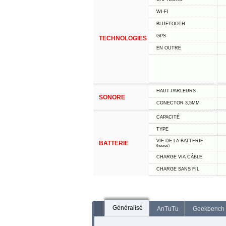
WI-FI
BLUETOOTH
GPS
TECHNOLOGIES
EN OUTRE
HAUT-PARLEURS
SONORE
CONECTOR 3,5MM
CAPACITÉ
TYPE
VIE DE LA BATTERIE
BATTERIE
(heures)
CHARGE VIA CÂBLE
CHARGE SANS FIL
Généralisé
AnTuTu
Geekbench