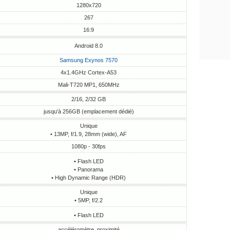
1280x720
267
16:9
Android 8.0
Samsung Exynos 7570
4x1.4GHz Cortex-A53
Mali-T720 MP1, 650MHz
2/16, 2/32 GB
jusqu'à 256GB (emplacement dédié)
Unique
• 13MP, f/1.9, 28mm (wide), AF
1080p - 30fps
• Flash LED
• Panorama
• High Dynamic Range (HDR)
Unique
• 5MP, f/2.2
• Flash LED
accéléromètre, proximité