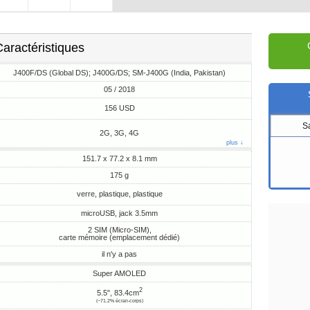
aractéristiques
J400F/DS (Global DS); J400G/DS; SM-J400G (India, Pakistan)
05 / 2018
156 USD
S
2G, 3G, 4G
plus ↓
151.7 x 77.2 x 8.1 mm
175 g
verre, plastique, plastique
microUSB, jack 3.5mm
2 SIM (Micro-SIM),
carte mémoire (emplacement dédié)
il n'y a pas
Super AMOLED
2
5.5", 83.4cm
(~71.2% écran-corps)