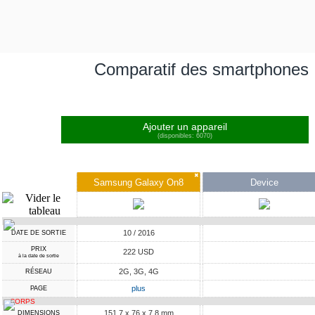
Comparatif des smartphones
Ajouter un appareil
(disponibles: 6070)
✖
Samsung Galaxy On8
Device
10 / 2016
DATE DE SORTIE
PRIX
222 USD
à la date de sortie
2G, 3G, 4G
RÉSEAU
plus
PAGE
CORPS
151.7 x 76 x 7.8 mm
DIMENSIONS