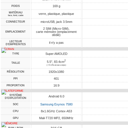
169 g
POIDS
MATÉRIAU
verre, plastique, plastique
face, fond, cadre
microUSB, jack 3.5mm
CONNECTEUR
2 SIM (Micro-SIM),
carte mémoire (emplacement
EMPLACEMENT
dédié)
LECTEUR
il n'y a pas
D'EMPREINTES
ÉCRAN
Super AMOLED
TYPE
2
5.5", 83.4cm
TAILLE
(~72.3% écran-corps)
1920x1080
RÉSOLUTION
401
PPI
16:9
PROPORTION
PLATEFORME
SYSTÈME
Android 6.0
D'EXPLOITATION
Samsung Exynos 7580
SOC
8x1.6GHz Cortex-A53
CPU
Mali-T720 MP2, 650MHz
GPU
MÉMOIRE