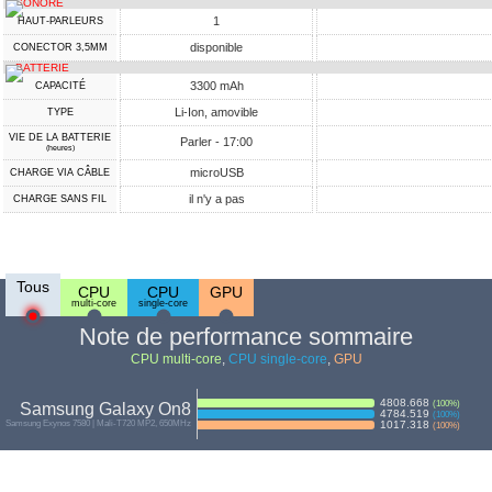
SONORE
1
HAUT-PARLEURS
disponible
CONECTOR 3,5MM
BATTERIE
3300 mAh
CAPACITÉ
Li-Ion, amovible
TYPE
VIE DE LA BATTERIE
Parler - 17:00
(heures)
microUSB
CHARGE VIA CÂBLE
il n'y a pas
CHARGE SANS FIL
Tous
CPU
CPU
GPU
multi-core
single-core
Note de performance sommaire
CPU multi-core
,
CPU single-core
,
GPU
4808.668
(
100
%)
Samsung Galaxy On8
4784.519
(
100
%)
Samsung Exynos 7580 | Mali-T720 MP2, 650MHz
1017.318
(
100
%)