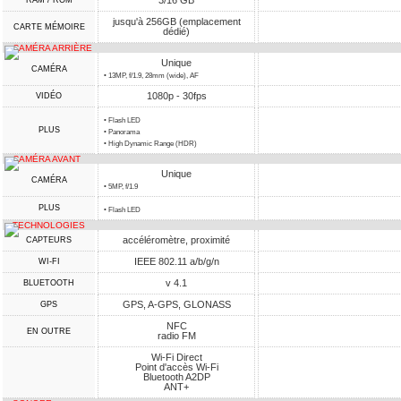
3/16 GB
RAM / ROM
jusqu'à 256GB (emplacement
CARTE MÉMOIRE
dédié)
CAMÉRA ARRIÈRE
Unique
CAMÉRA
• 13MP, f/1.9, 28mm (wide), AF
1080p - 30fps
VIDÉO
• Flash LED
PLUS
• Panorama
• High Dynamic Range (HDR)
CAMÉRA AVANT
Unique
CAMÉRA
• 5MP, f/1.9
PLUS
• Flash LED
TECHNOLOGIES
accéléromètre, proximité
CAPTEURS
IEEE 802.11 a/b/g/n
WI-FI
v 4.1
BLUETOOTH
GPS, A-GPS, GLONASS
GPS
NFC
EN OUTRE
radio FM
Wi-Fi Direct
Point d'accès Wi-Fi
Bluetooth A2DP
ANT+