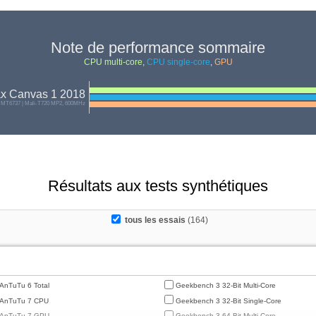
Note de performance sommaire
CPU multi-core
,
CPU single-core
,
GPU
x Canvas 1 2018
 MT6737 | Mali-T720 MP2, 600MHz
Résultats aux tests synthétiques
tous les essais
(164)
AnTuTu 6 Total
Geekbench 3 32-Bit Multi-Core
AnTuTu 7 CPU
Geekbench 3 32-Bit Single-Core
AnTuTu 7 GPU
Geekbench 3 64-Bit Multi-Core