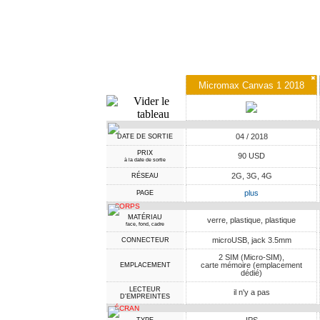
✖
Micromax Canvas 1 2018
04 / 2018
DATE DE SORTIE
PRIX
90 USD
à la date de sortie
2G, 3G, 4G
RÉSEAU
plus
PAGE
CORPS
MATÉRIAU
verre, plastique, plastique
face, fond, cadre
microUSB, jack 3.5mm
CONNECTEUR
2 SIM (Micro-SIM),
carte mémoire (emplacement
EMPLACEMENT
dédié)
LECTEUR
il n'y a pas
D'EMPREINTES
ÉCRAN