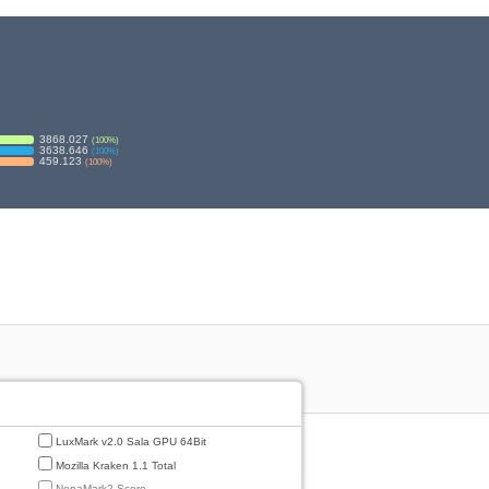
3868.027
(
100
%)
3638.646
(
100
%)
459.123
(
100
%)
LuxMark v2.0 Sala GPU 64Bit
Mozilla Kraken 1.1 Total
NenaMark2 Score