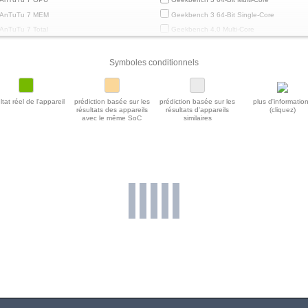
AnTuTu 7 MEM
Geekbench 3 64-Bit Single-Core
AnTuTu 7 Total
Geekbench 4.0 Multi-Core
AnTuTu 7 UX
Geekbench 4.0 Single-Core
AnTuTu 8 CPU
Geekbench 4.4 Multi-Core
Symboles conditionnels
AnTuTu 8 GPU
Geekbench 4.4 Single-Core
AnTuTu 8 MEM
Geekbench 5 64-Bit Multi-Core
ltat réel de l'appareil
prédiction basée sur les
prédiction basée sur les
plus d'informatio
AnTuTu 8 Total
Geekbench 5 64-Bit Single-Core
résultats des appareils
résultats d'appareils
(cliquez)
avec le même SoC
similaires
AnTuTu 8 UX
Geekbench 5.1 / 5.2 64 Bit Multi-Core
AnTuTu 9 CPU
Geekbench 5.1 / 5.2 64-Bit Single-Core
AnTuTu 9 GPU
Geekbench 5.4 Power Consumption 150c
AnTuTu 9 MEM
Geekbench 6 GPU Compute
AnTuTu 9 Total
Geekbench 6 GPU OpenCL
AnTuTu 9 UX
Geekbench 6 GPU Vulkan
Basemark ES 2.0
Geekbench 6 Multi-Core
Basemark GPU 1.2 High Offscreen
Geekbench 6 Single-Core
Basemark GPU 1.2 Medium Offscreen
GFXBench 1080p Manhattan 3.1 Offscreen (fr
Basemark X 1.0 Off-Screen
Basemark X 1.1 High Quality
GFXBench 1440p Manhattan 3.1.1 Offscreen (
Basemark X 1.1 Medium Quality
GFXBench 1440p Manhattan 3.1.1 Offscreen
Cinebench R10 Rend. Multi 32 Bit
(frames)