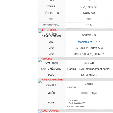
IPS
TYPE
2
TAILLE
5.7", 83.8cm
1440x720
RÉSOLUTION
282
PPI
18:9
PROPORTION
PLATEFORME
SYSTÈME
Android 7.0
D'EXPLOITATION
Mediatek MT6737
SOC
4x1.3GHz Cortex-A53
CPU
Mali-T720 MP2, 600MHz
GPU
MÉMOIRE
2/16 GB
RAM / ROM
jusqu'à 64GB (emplacement dédié)
CARTE MÉMOIRE
ROM eMMC
PLUS
CAMÉRA ARRIÈRE
Unique
CAMÉRA
• 8MP, AF
1080p - 30fps
VIDÉO
• Panorama
PLUS
• Flash à double LED
• Flash de dos tonos
CAMÉRA AVANT