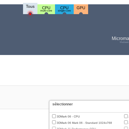
Tous
CPU
CPU
GPU
multi-core
single-core
Microma
Mediatek
sélectionner
3DMark 06 - CPU
3DMark 06 Mark 06 - Standard 1024x768
3DMark 11 Performance GPU