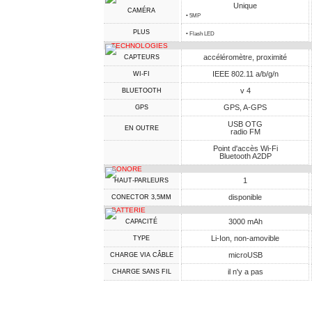
Unique
CAMÉRA
• 5MP
PLUS
• Flash LED
TECHNOLOGIES
accéléromètre, proximité
CAPTEURS
IEEE 802.11 a/b/g/n
WI-FI
v 4
BLUETOOTH
GPS, A-GPS
GPS
USB OTG
EN OUTRE
radio FM
Point d'accès Wi-Fi
Bluetooth A2DP
SONORE
1
HAUT-PARLEURS
disponible
CONECTOR 3,5MM
BATTERIE
3000 mAh
CAPACITÉ
Li-Ion, non-amovible
TYPE
microUSB
CHARGE VIA CÂBLE
il n'y a pas
CHARGE SANS FIL