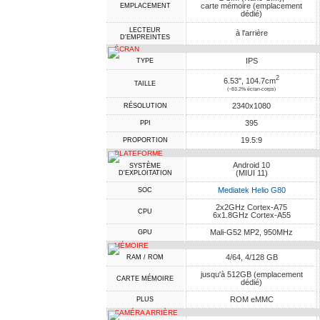
carte mémoire (emplacement
EMPLACEMENT
dédié)
LECTEUR
à l'arrière
D'EMPREINTES
ÉCRAN
IPS
TYPE
2
6.53", 104.7cm
TAILLE
(~83.2% écran-corps)
2340x1080
RÉSOLUTION
395
PPI
19.5:9
PROPORTION
PLATEFORME
Android 10
SYSTÈME
(MIUI 11)
D'EXPLOITATION
Mediatek Helio G80
SOC
2x2GHz Cortex-A75
CPU
6x1.8GHz Cortex-A55
Mali-G52 MP2, 950MHz
GPU
MÉMOIRE
4/64, 4/128 GB
RAM / ROM
jusqu'à 512GB (emplacement
CARTE MÉMOIRE
dédié)
ROM eMMC
PLUS
CAMÉRA ARRIÈRE