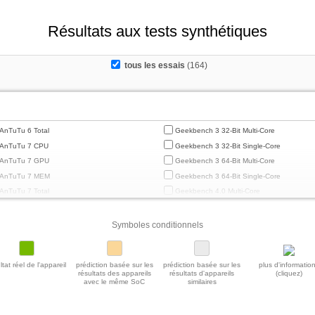
Résultats aux tests synthétiques
tous les essais
(164)
AnTuTu 6 Total
Geekbench 3 32-Bit Multi-Core
AnTuTu 7 CPU
Geekbench 3 32-Bit Single-Core
AnTuTu 7 GPU
Geekbench 3 64-Bit Multi-Core
AnTuTu 7 MEM
Geekbench 3 64-Bit Single-Core
AnTuTu 7 Total
Geekbench 4.0 Multi-Core
AnTuTu 7 UX
Geekbench 4.0 Single-Core
AnTuTu 8 CPU
Geekbench 4.4 Multi-Core
Symboles conditionnels
AnTuTu 8 GPU
Geekbench 4.4 Single-Core
AnTuTu 8 MEM
Geekbench 5 64-Bit Multi-Core
ltat réel de l'appareil
prédiction basée sur les
prédiction basée sur les
plus d'informatio
AnTuTu 8 Total
Geekbench 5 64-Bit Single-Core
résultats des appareils
résultats d'appareils
(cliquez)
avec le même SoC
similaires
AnTuTu 8 UX
Geekbench 5.1 / 5.2 64 Bit Multi-Core
AnTuTu 9 CPU
Geekbench 5.1 / 5.2 64-Bit Single-Core
AnTuTu 9 GPU
Geekbench 5.4 Power Consumption 150c