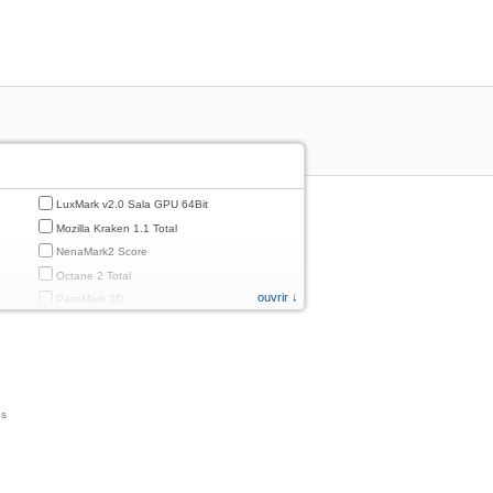
LuxMark v2.0 Sala GPU 64Bit
Mozilla Kraken 1.1 Total
NenaMark2 Score
Octane 2 Total
ouvrir ↓
PassMark 2D
PassMark 3D
PassMark Mobile 1
PassMark v.3 2D
PassMark v.3 3D
ns
PassMark v.3 CPU
PassMark v.3 Disk
PassMark v.3 Memory
d
PassMark v.3 Total