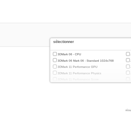
sélectionner
3DMark 06 - CPU
3DMark 06 Mark 06 - Standard 1024x768
3DMark 11 Performance GPU
3DMark 11 Performance Physics
3DMark 11 Performance Score
3DMark Cloud Gate Graphics
3DMark Cloud Gate Physics
3DMark Cloud Gate Score
3DMark Fire Strike Standard Graphics
résu
3DMark Fire Strike Standard Physics
3DMark Fire Strike Standard Score
3DMark Ice Storm Extreme Graphics
3DMark Ice Storm Extreme Physics