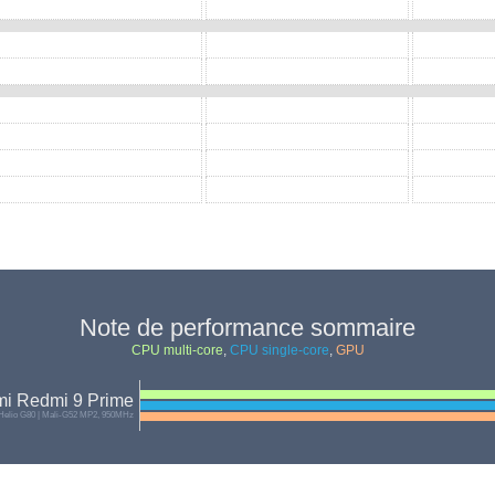
Note de performance sommaire
CPU multi-core
,
CPU single-core
,
GPU
mi Redmi 9 Prime
Helio G80 | Mali-G52 MP2, 950MHz