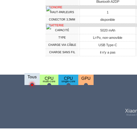
Bluetooth A2DP
SONORE
1
HAUT-PARLEURS
disponible
CONECTOR 3,5MM
BATTERIE
5020 mAh
CAPACITÉ
Li-Po, non-amovible
TYPE
USB Type-C
CHARGE VIA CÂBLE
il n'y a pas
CHARGE SANS FIL
Tous
CPU
CPU
GPU
multi-core
single-core
Xiao
Mediatek 