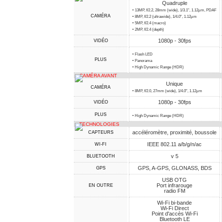
Quadruple
• 13MP, f/2.2, 28mm (wide), 1/3.1", 1.12µm, PDAF
CAMÉRA
• 8MP, f/2.2 (ultrawide), 1/4.0", 1.12µm
• 5MP, f/2.4 (macro)
• 2MP, f/2.4 (depth)
1080p - 30fps
VIDÉO
• Flash LED
PLUS
• Panorama
• High Dynamic Range (HDR)
CAMÉRA AVANT
Unique
CAMÉRA
• 8MP, f/2.0, 27mm (wide), 1/4.0", 1.12µm
1080p - 30fps
VIDÉO
PLUS
• High Dynamic Range (HDR)
TECHNOLOGIES
accéléromètre, proximité, boussole
CAPTEURS
IEEE 802.11 a/b/g/n/ac
WI-FI
v 5
BLUETOOTH
GPS, A-GPS, GLONASS, BDS
GPS
USB OTG
Port infrarouge
EN OUTRE
radio FM
Wi-Fi bi-bande
Wi-Fi Direct
Point d'accès Wi-Fi
Bluetooth LE