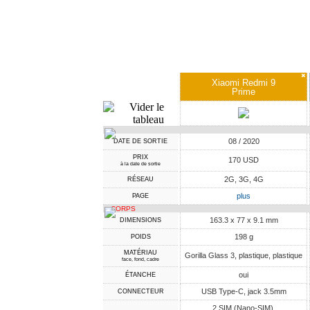
✖
Xiaomi Redmi 9
Prime
08 / 2020
DATE DE SORTIE
PRIX
170 USD
à la date de sortie
2G, 3G, 4G
RÉSEAU
plus
PAGE
CORPS
163.3 x 77 x 9.1 mm
DIMENSIONS
198 g
POIDS
MATÉRIAU
Gorilla Glass 3, plastique, plastique
face, fond, cadre
oui
ÉTANCHE
USB Type-C, jack 3.5mm
CONNECTEUR
2 SIM (Nano-SIM),