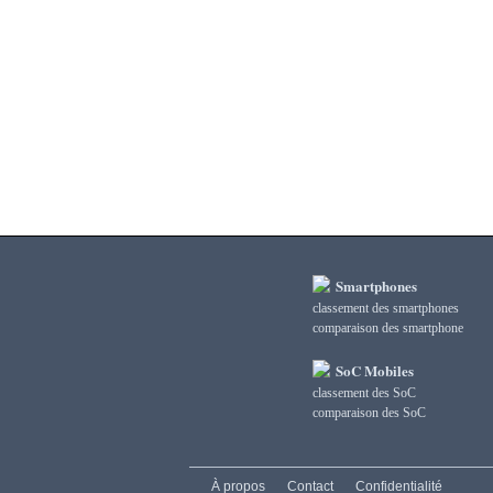
3DMark Ice Storm Graphics
3DMark Ice Storm Physics
3DMark Ice Storm Unlimited Graphics
3DMark Ice Storm Unlimited Physics
3DMark Sling Shot Extreme Unlimited
3DMark Sling Shot Extreme Unlimited Graphics
3DMark Sling Shot Extreme Unlimited Physics
3DMark Sling Shot Unlimited
3DMark Sling Shot Unlimited Graphics
3DMark Sling Shot Unlimited Physics
3DMark Wild Life
3DMark Wild Life Extreme Unlimited
Smartphones
3DMark Wild Life Unlimited
classement des smartphones
сomparaison des smartphone
AI Score
AiTuTu 1.4
SoC Mobiles
AndEBench Java
classement des SoC
AndEBench Native
сomparaison des SoC
AnTuTu 10 CPU
AnTuTu 10 GPU
AnTuTu 10 MEM
À propos
Contact
Confidentialité
AnTuTu 10 Total