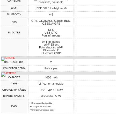
CAPTEURS
proximité, boussole
IEEE 802.11 a/b/g/n/ac/6
WI-FI
v 5
BLUETOOTH
GPS, GLONASS, Galileo, BDS,
GPS
QZSS, A-GPS
NFC
USB OTG
EN OUTRE
Port infrarouge
Wi-Fi bi-bande
Wi-Fi Direct
Point d'accès Wi-Fi
Bluetooth LE
Bluetooth A2DP
SONORE
2
HAUT-PARLEURS
il n'y a pas
CONECTOR 3,5MM
BATTERIE
4000 mAh
CAPACITÉ
Li-Po, non-amovible
TYPE
USB Type-C, 66W
CHARGE VIA CÂBLE
disponible, 50W
CHARGE SANS FIL
• Charge rapide via câble
PLUS
• Charge sans fil rapide
• Charge inversée par câble