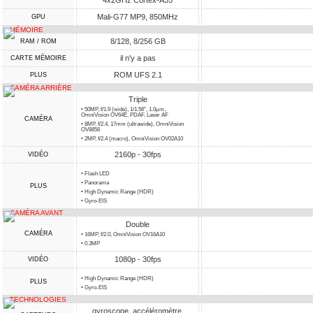
4x2GHz Cortex-A55
Mali-G77 MP9, 850MHz
GPU
MÉMOIRE
8/128, 8/256 GB
RAM / ROM
il n'y a pas
CARTE MÉMOIRE
ROM UFS 2.1
PLUS
CAMÉRA ARRIÈRE
Triple
• 50MP, f/1.9 (wide), 1/1.56", 1.0µm,
OmniVision OV64E, PDAF, Laser AF
CAMÉRA
• 8MP, f/2.4, 17mm (ultrawide), OmniVision
OV8856
• 2MP, f/2.4 (macro), OmniVision OV02A10
2160p - 30fps
VIDÉO
• Flash LED
• Panorama
PLUS
• High Dynamic Range (HDR)
• Gyro-EIS
CAMÉRA AVANT
Double
CAMÉRA
• 16MP, f/2.0, OmniVision OV16A10
• 0.3MP
1080p - 30fps
VIDÉO
• High Dynamic Range (HDR)
PLUS
• Gyro-EIS
TECHNOLOGIES
gyroscope, accéléromètre,