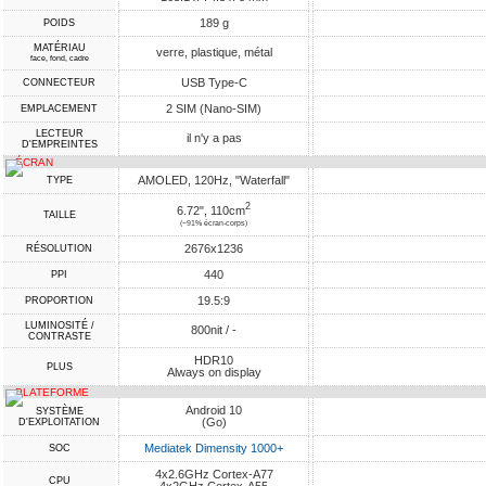
189 g
POIDS
MATÉRIAU
verre, plastique, métal
face, fond, cadre
USB Type-C
CONNECTEUR
2 SIM (Nano-SIM)
EMPLACEMENT
LECTEUR
il n'y a pas
D'EMPREINTES
ÉCRAN
AMOLED, 120Hz, "Waterfall"
TYPE
2
6.72", 110cm
TAILLE
(~91% écran-corps)
2676x1236
RÉSOLUTION
440
PPI
19.5:9
PROPORTION
LUMINOSITÉ /
800nit / -
CONTRASTE
HDR10
PLUS
Always on display
PLATEFORME
Android 10
SYSTÈME
(Go)
D'EXPLOITATION
Mediatek Dimensity 1000+
SOC
4x2.6GHz Cortex-A77
CPU