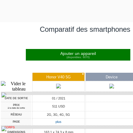
Comparatif des smartphones
Ajouter un appareil
(disponibles: 6070)
✖
Honor V40 5G
Device
01 / 2021
DATE DE SORTIE
PRIX
511 USD
à la date de sortie
2G, 3G, 4G, 5G
RÉSEAU
plus
PAGE
CORPS
163.1 x 74.3 x 8 mm
DIMENSIONS