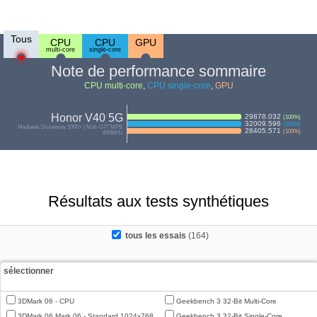
Tous
CPU
CPU
GPU
multi-core
single-core
Note de performance sommaire
CPU multi-core
,
CPU single-core
,
GPU
Honor V40 5G
29878.032
(
100
%)
32009.596
(
100
%)
Mediatek Dimensity 1000+ | Mali-G77 MP9,
28405.571
(
100
%)
850MHz
Résultats aux tests synthétiques
tous les essais
(164)
sélectionner
3DMark 06 - CPU
Geekbench 3 32-Bit Multi-Core
3DMark 06 Mark 06 - Standard 1024x768
Geekbench 3 32-Bit Single-Core