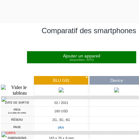
Comparatif des smartphones
Ajouter un appareil
(disponibles: 6070)
✖
BLU G91
Device
02 / 2021
DATE DE SORTIE
PRIX
160 USD
à la date de sortie
2G, 3G, 4G
RÉSEAU
plus
PAGE
CORPS
163 x 76 x 9 mm
DIMENSIONS