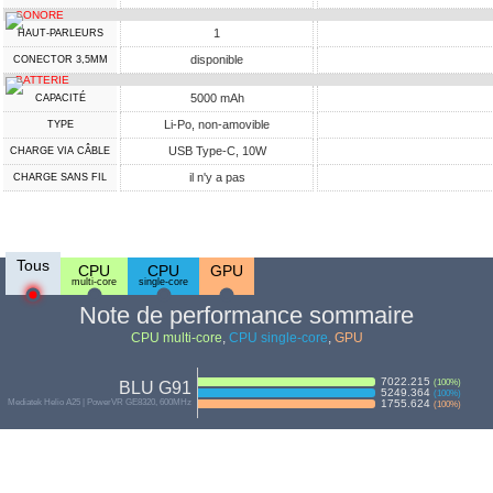
SONORE
1
HAUT-PARLEURS
disponible
CONECTOR 3,5MM
BATTERIE
5000 mAh
CAPACITÉ
Li-Po, non-amovible
TYPE
USB Type-C, 10W
CHARGE VIA CÂBLE
il n'y a pas
CHARGE SANS FIL
Tous
CPU
CPU
GPU
multi-core
single-core
Note de performance sommaire
CPU multi-core
,
CPU single-core
,
GPU
7022.215
(
100
%)
BLU G91
5249.364
(
100
%)
Mediatek Helio A25 | PowerVR GE8320, 600MHz
1755.624
(
100
%)