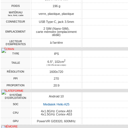
196 g
POIDS
MATÉRIAU
verre, plastique, plastique
face, fond, cadre
USB Type-C, jack 3.5mm
CONNECTEUR
2 SIM (Nano-SIM),
carte mémoire (emplacement
EMPLACEMENT
dédié)
LECTEUR
à l'arrière
D'EMPREINTES
ÉCRAN
IPS
TYPE
2
6.5", 102cm
TAILLE
(~82.3% écran-corps)
1600x720
RÉSOLUTION
270
PPI
20:9
PROPORTION
PLATEFORME
SYSTÈME
Android 10
D'EXPLOITATION
Mediatek Helio A25
SOC
4x1.8GHz Cortex-A53
CPU
4x1.5GHz Cortex-A53
PowerVR GE8320, 600MHz
GPU
MÉMOIRE