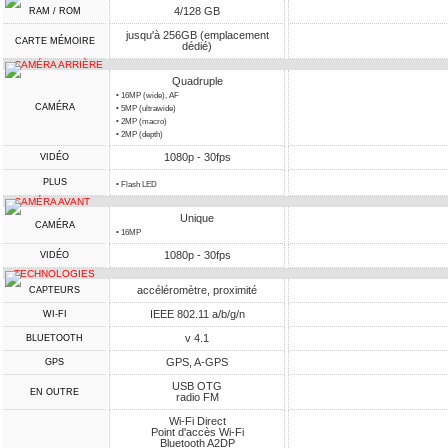
4/128 GB
RAM / ROM
jusqu'à 256GB (emplacement
CARTE MÉMOIRE
dédié)
CAMÉRA ARRIÈRE
Quadruple
• 16MP (wide), AF
CAMÉRA
• 5MP (ultrawide)
• 2MP (macro)
• 2MP (depth)
1080p - 30fps
VIDÉO
PLUS
• Flash LED
CAMÉRA AVANT
Unique
CAMÉRA
• 16MP
1080p - 30fps
VIDÉO
TECHNOLOGIES
accéléromètre, proximité
CAPTEURS
IEEE 802.11 a/b/g/n
WI-FI
v 4.1
BLUETOOTH
GPS, A-GPS
GPS
USB OTG
EN OUTRE
radio FM
Wi-Fi Direct
Point d'accès Wi-Fi
Bluetooth A2DP