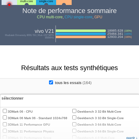
multi-core
single-core
Note de performance sommaire
CPU multi-core
,
CPU single-core
,
GPU
vivo V21
18985.628
(
100
%)
25464.341
(
100
%)
Mediatek Dimensity 800U 5G | Mali-G57 MP3,
12933.204
(
100
%)
850MHz
Résultats aux tests synthétiques
tous les essais
(164)
sélectionner
3DMark 06 - CPU
Geekbench 3 32-Bit Multi-Core
3DMark 06 Mark 06 - Standard 1024x768
Geekbench 3 32-Bit Single-Core
3DMark 11 Performance GPU
Geekbench 3 64-Bit Multi-Core
3DMark 11 Performance Physics
Geekbench 3 64-Bit Single-Core
ouvrir ↓
3DMark 11 Performance Score
Geekbench 4.0 Multi-Core