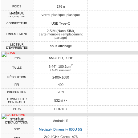
176 g
POIDS
MATÉRIAU
verre, plastique, plastique
face, fond, cadre
USB Type-C
CONNECTEUR
2 SIM (Nano-SIM),
carte mémoire (emplacement
EMPLACEMENT
partagé)
LECTEUR
sous affichage
D'EMPREINTES
ÉCRAN
AMOLED, 90Hz
TYPE
2
6.44", 100.1cm
TAILLE
(~84.8% écran-corps)
2400x1080
RÉSOLUTION
409
PPI
20:9
PROPORTION
LUMINOSITÉ /
532nit / -
CONTRASTE
HDR10+
PLUS
PLATEFORME
SYSTÈME
Android 11
D'EXPLOITATION
Mediatek Dimensity 800U 5G
SOC
2x2.4GHz Cortex-A76