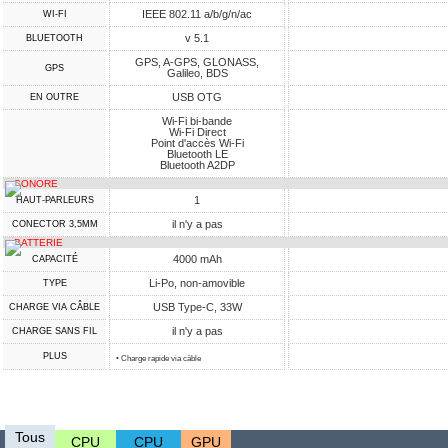
IEEE 802.11 a/b/g/n/ac
WI-FI
v 5.1
BLUETOOTH
GPS, A-GPS, GLONASS,
GPS
Galileo, BDS
USB OTG
EN OUTRE
Wi-Fi bi-bande
Wi-Fi Direct
Point d'accès Wi-Fi
Bluetooth LE
Bluetooth A2DP
SONORE
1
HAUT-PARLEURS
il n'y a pas
CONECTOR 3,5MM
BATTERIE
4000 mAh
CAPACITÉ
Li-Po, non-amovible
TYPE
USB Type-C, 33W
CHARGE VIA CÂBLE
il n'y a pas
CHARGE SANS FIL
PLUS
• Charge rapide via câble
Tous
CPU
CPU
GPU