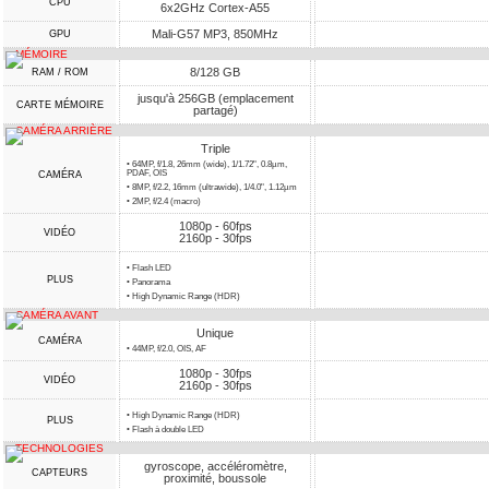
CPU
6x2GHz Cortex-A55
Mali-G57 MP3, 850MHz
GPU
MÉMOIRE
8/128 GB
RAM / ROM
jusqu'à 256GB (emplacement
CARTE MÉMOIRE
partagé)
CAMÉRA ARRIÈRE
Triple
• 64MP, f/1.8, 26mm (wide), 1/1.72", 0.8µm,
PDAF, OIS
CAMÉRA
• 8MP, f/2.2, 16mm (ultrawide), 1/4.0", 1.12µm
• 2MP, f/2.4 (macro)
1080p - 60fps
VIDÉO
2160p - 30fps
• Flash LED
PLUS
• Panorama
• High Dynamic Range (HDR)
CAMÉRA AVANT
Unique
CAMÉRA
• 44MP, f/2.0, OIS, AF
1080p - 30fps
VIDÉO
2160p - 30fps
• High Dynamic Range (HDR)
PLUS
• Flash à double LED
TECHNOLOGIES
gyroscope, accéléromètre,
CAPTEURS
proximité, boussole