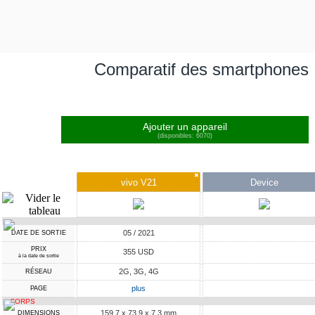
Comparatif des smartphones
Ajouter un appareil
(disponibles: 6070)
✖
vivo V21
Device
05 / 2021
DATE DE SORTIE
PRIX
355 USD
à la date de sortie
2G, 3G, 4G
RÉSEAU
plus
PAGE
CORPS
159.7 x 73.9 x 7.3 mm
DIMENSIONS