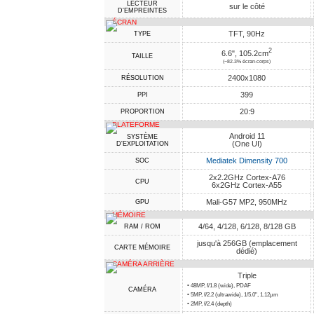
LECTEUR
sur le côté
D'EMPREINTES
ÉCRAN
TFT, 90Hz
TYPE
2
6.6", 105.2cm
TAILLE
(~82.3% écran-corps)
2400x1080
RÉSOLUTION
399
PPI
20:9
PROPORTION
PLATEFORME
Android 11
SYSTÈME
(One UI)
D'EXPLOITATION
Mediatek Dimensity 700
SOC
2x2.2GHz Cortex-A76
CPU
6x2GHz Cortex-A55
Mali-G57 MP2, 950MHz
GPU
MÉMOIRE
4/64, 4/128, 6/128, 8/128 GB
RAM / ROM
jusqu'à 256GB (emplacement
CARTE MÉMOIRE
dédié)
CAMÉRA ARRIÈRE
Triple
• 48MP, f/1.8 (wide), PDAF
CAMÉRA
• 5MP, f/2.2 (ultrawide), 1/5.0", 1.12µm
• 2MP, f/2.4 (depth)