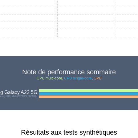
Note de performance sommaire
CPU multi-core
,
CPU single-core
,
GPU
g Galaxy A22 5G
nsity 700 | Mali-G57 MP2, 950MHz
Résultats aux tests synthétiques