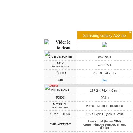
✖
Samsung Galaxy A22 5G
06 / 2021
DATE DE SORTIE
PRIX
320 USD
à la date de sortie
2G, 3G, 4G, 5G
RÉSEAU
plus
PAGE
CORPS
167.2 x 76.4 x 9 mm
DIMENSIONS
203 g
POIDS
MATÉRIAU
verre, plastique, plastique
face, fond, cadre
USB Type-C, jack 3.5mm
CONNECTEUR
1 ou 2 SIM (Nano-SIM),
carte mémoire (emplacement
EMPLACEMENT
dédié)