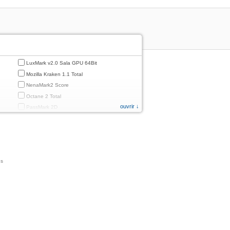
LuxMark v2.0 Sala GPU 64Bit
Mozilla Kraken 1.1 Total
NenaMark2 Score
Octane 2 Total
ouvrir ↓
PassMark 2D
PassMark 3D
PassMark Mobile 1
PassMark v.3 2D
PassMark v.3 3D
ns
PassMark v.3 CPU
PassMark v.3 Disk
PassMark v.3 Memory
d
PassMark v.3 Total
PCMark
PCMark 2.0
PCMark 3.0