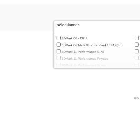
sélectionner
3DMark 06 - CPU
3DMark 06 Mark 06 - Standard 1024x768
3DMark 11 Performance GPU
3DMark 11 Performance Physics
3DMark 11 Performance Score
3DMark Cloud Gate Graphics
3DMark Cloud Gate Physics
3DMark Cloud Gate Score
3DMark Fire Strike Standard Graphics
résu
3DMark Fire Strike Standard Physics
3DMark Fire Strike Standard Score
3DMark Ice Storm Extreme Graphics
3DMark Ice Storm Extreme Physics
3DMark Ice Storm Graphics
3DMark Ice Storm Physics
3DMark Ice Storm Unlimited Graphics