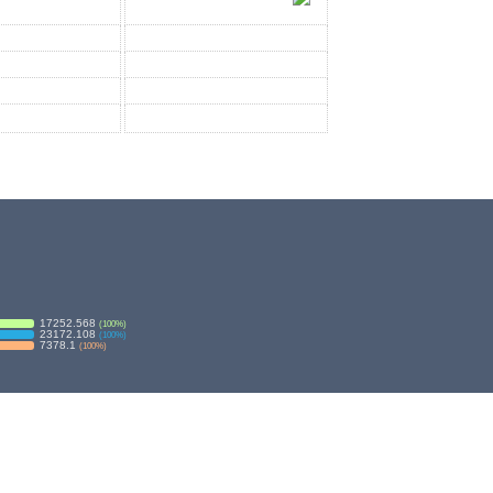
17252.568
(
100
%)
23172.108
(
100
%)
7378.1
(
100
%)