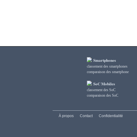
3DMark Ice Storm Unlimited Physics
3DMark Sling Shot Extreme Unlimited
3DMark Sling Shot Extreme Unlimited Graphics
3DMark Sling Shot Extreme Unlimited Physics
3DMark Sling Shot Unlimited
3DMark Sling Shot Unlimited Graphics
3DMark Sling Shot Unlimited Physics
3DMark Wild Life
3DMark Wild Life Extreme Unlimited
Smartphones
3DMark Wild Life Unlimited
classement des smartphones
сomparaison des smartphone
AI Score
AiTuTu 1.4
SoC Mobiles
AndEBench Java
classement des SoC
AndEBench Native
сomparaison des SoC
AnTuTu 10 CPU
AnTuTu 10 GPU
AnTuTu 10 MEM
À propos
Contact
Confidentialité
AnTuTu 10 Total
AnTuTu 10 UX
AnTuTu 3 CPU