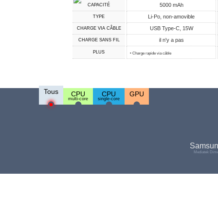
5000 mAh
CAPACITÉ
Li-Po, non-amovible
TYPE
USB Type-C, 15W
CHARGE VIA CÂBLE
il n'y a pas
CHARGE SANS FIL
PLUS
• Charge rapide via câble
Tous
CPU
CPU
GPU
multi-core
single-core
Samsun
Mediatek Dime