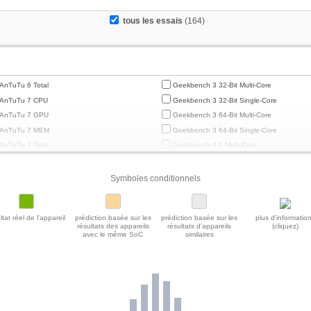
tous les essais
(164)
AnTuTu 6 Total
Geekbench 3 32-Bit Multi-Core
AnTuTu 7 CPU
Geekbench 3 32-Bit Single-Core
AnTuTu 7 GPU
Geekbench 3 64-Bit Multi-Core
AnTuTu 7 MEM
Geekbench 3 64-Bit Single-Core
AnTuTu 7 Total
Geekbench 4.0 Multi-Core
AnTuTu 7 UX
Geekbench 4.0 Single-Core
AnTuTu 8 CPU
Geekbench 4.4 Multi-Core
Symboles conditionnels
AnTuTu 8 GPU
Geekbench 4.4 Single-Core
AnTuTu 8 MEM
Geekbench 5 64-Bit Multi-Core
ltat réel de l'appareil
prédiction basée sur les
prédiction basée sur les
plus d'informatio
AnTuTu 8 Total
Geekbench 5 64-Bit Single-Core
résultats des appareils
résultats d'appareils
(cliquez)
avec le même SoC
similaires
AnTuTu 8 UX
Geekbench 5.1 / 5.2 64 Bit Multi-Core
AnTuTu 9 CPU
Geekbench 5.1 / 5.2 64-Bit Single-Core
AnTuTu 9 GPU
Geekbench 5.4 Power Consumption 150c
AnTuTu 9 MEM
Geekbench 6 GPU Compute
AnTuTu 9 Total
Geekbench 6 GPU OpenCL
AnTuTu 9 UX
Geekbench 6 GPU Vulkan