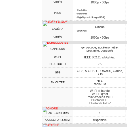
1080p - 30fps
VIDÉO
• Flash LED
PLUS
• Panorama
• High Dynamic Range (HDR)
CAMÉRA AVANT
Unique
CAMÉRA
• 8MP, f/2.0
1080p - 30fps
VIDÉO
TECHNOLOGIES
gyroscope, accéléromètre,
CAPTEURS
proximité, boussole
IEEE 802.11 a/b/g/n/ac
WI-FI
v 5
BLUETOOTH
GPS, A-GPS, GLONASS, Galileo,
GPS
BDS
NFC
EN OUTRE
radio FM
Wi-Fi bi-bande
Wi-Fi Direct
Point d'accès Wi-Fi
Bluetooth LE
Bluetooth A2DP
SONORE
1
HAUT-PARLEURS
disponible
CONECTOR 3,5MM
BATTERIE