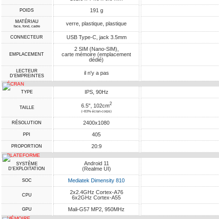
191 g
POIDS
MATÉRIAU
verre, plastique, plastique
face, fond, cadre
USB Type-C, jack 3.5mm
CONNECTEUR
2 SIM (Nano-SIM),
carte mémoire (emplacement
EMPLACEMENT
dédié)
LECTEUR
il n'y a pas
D'EMPREINTES
ÉCRAN
IPS, 90Hz
TYPE
2
6.5", 102cm
TAILLE
(~83% écran-corps)
2400x1080
RÉSOLUTION
405
PPI
20:9
PROPORTION
PLATEFORME
Android 11
SYSTÈME
(Realme UI)
D'EXPLOITATION
Mediatek Dimensity 810
SOC
2x2.4GHz Cortex-A76
CPU
6x2GHz Cortex-A55
Mali-G57 MP2, 950MHz
GPU
MÉMOIRE