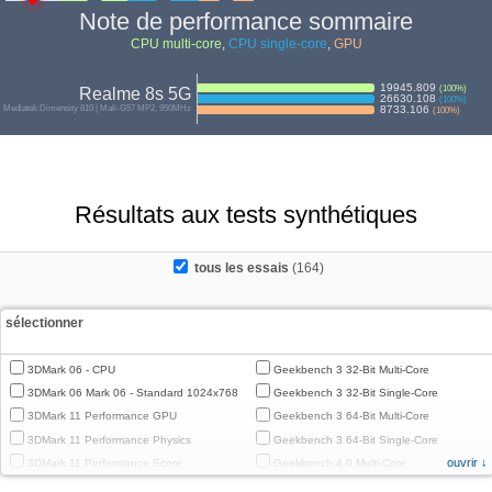
Note de performance sommaire
CPU multi-core
,
CPU single-core
,
GPU
19945.809
(
100
%)
Realme 8s 5G
26630.108
(
100
%)
Mediatek Dimensity 810 | Mali-G57 MP2, 950MHz
8733.106
(
100
%)
Résultats aux tests synthétiques
tous les essais
(164)
sélectionner
3DMark 06 - CPU
Geekbench 3 32-Bit Multi-Core
3DMark 06 Mark 06 - Standard 1024x768
Geekbench 3 32-Bit Single-Core
3DMark 11 Performance GPU
Geekbench 3 64-Bit Multi-Core
3DMark 11 Performance Physics
Geekbench 3 64-Bit Single-Core
ouvrir ↓
3DMark 11 Performance Score
Geekbench 4.0 Multi-Core
3DMark Cloud Gate Graphics
Geekbench 4.0 Single-Core