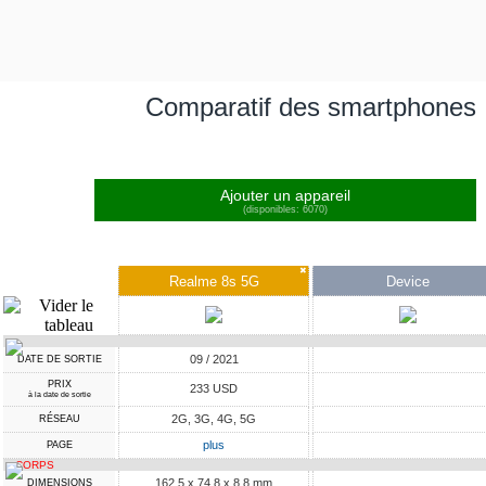
Comparatif des smartphones
Ajouter un appareil
(disponibles: 6070)
✖
Realme 8s 5G
Device
09 / 2021
DATE DE SORTIE
PRIX
233 USD
à la date de sortie
2G, 3G, 4G, 5G
RÉSEAU
plus
PAGE
CORPS
162.5 x 74.8 x 8.8 mm
DIMENSIONS