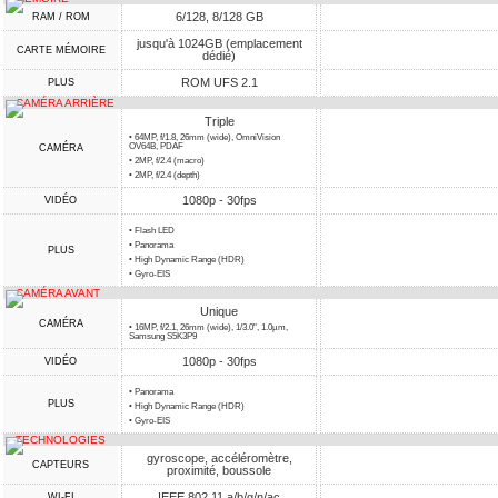
6/128, 8/128 GB
RAM / ROM
jusqu'à 1024GB (emplacement
CARTE MÉMOIRE
dédié)
ROM UFS 2.1
PLUS
CAMÉRA ARRIÈRE
Triple
• 64MP, f/1.8, 26mm (wide), OmniVision
OV64B, PDAF
CAMÉRA
• 2MP, f/2.4 (macro)
• 2MP, f/2.4 (depth)
1080p - 30fps
VIDÉO
• Flash LED
• Panorama
PLUS
• High Dynamic Range (HDR)
• Gyro-EIS
CAMÉRA AVANT
Unique
CAMÉRA
• 16MP, f/2.1, 26mm (wide), 1/3.0", 1.0µm,
Samsung S5K3P9
1080p - 30fps
VIDÉO
• Panorama
PLUS
• High Dynamic Range (HDR)
• Gyro-EIS
TECHNOLOGIES
gyroscope, accéléromètre,
CAPTEURS
proximité, boussole
IEEE 802.11 a/b/g/n/ac
WI-FI