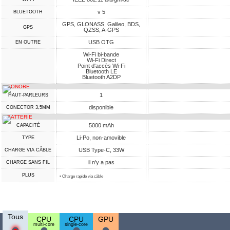
v 5
BLUETOOTH
GPS, GLONASS, Galileo, BDS,
GPS
QZSS, A-GPS
USB OTG
EN OUTRE
Wi-Fi bi-bande
Wi-Fi Direct
Point d'accès Wi-Fi
Bluetooth LE
Bluetooth A2DP
SONORE
1
HAUT-PARLEURS
disponible
CONECTOR 3,5MM
BATTERIE
5000 mAh
CAPACITÉ
Li-Po, non-amovible
TYPE
USB Type-C, 33W
CHARGE VIA CÂBLE
il n'y a pas
CHARGE SANS FIL
PLUS
• Charge rapide via câble
Tous
CPU
CPU
GPU
multi-core
single-core