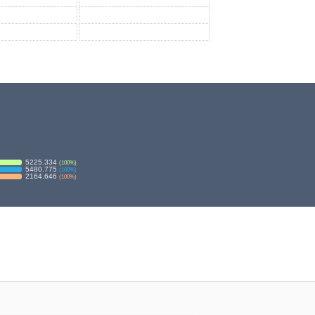
5225.334
(
100
%)
5480.775
(
100
%)
2164.646
(
100
%)