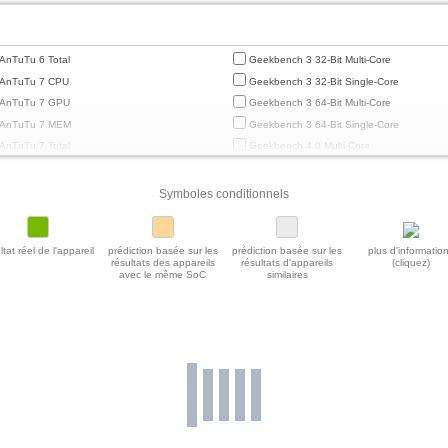
AnTuTu 6 Total
Geekbench 3 32-Bit Multi-Core
AnTuTu 7 CPU
Geekbench 3 32-Bit Single-Core
AnTuTu 7 GPU
Geekbench 3 64-Bit Multi-Core
AnTuTu 7 MEM
Geekbench 3 64-Bit Single-Core
AnTuTu 7 Total
Geekbench 4.0 Multi-Core
AnTuTu 7 UX
Geekbench 4.0 Single-Core
AnTuTu 8 CPU
Geekbench 4.4 Multi-Core
Symboles conditionnels
AnTuTu 8 GPU
Geekbench 4.4 Single-Core
AnTuTu 8 MEM
Geekbench 5 64-Bit Multi-Core
ltat réel de l'appareil
prédiction basée sur les
prédiction basée sur les
plus d'informatio
AnTuTu 8 Total
Geekbench 5 64-Bit Single-Core
résultats des appareils
résultats d'appareils
(cliquez)
avec le même SoC
similaires
AnTuTu 8 UX
Geekbench 5.1 / 5.2 64 Bit Multi-Core
AnTuTu 9 CPU
Geekbench 5.1 / 5.2 64-Bit Single-Core
AnTuTu 9 GPU
Geekbench 5.4 Power Consumption 150c
AnTuTu 9 MEM
Geekbench 6 GPU Compute
AnTuTu 9 Total
Geekbench 6 GPU OpenCL
AnTuTu 9 UX
Geekbench 6 GPU Vulkan
Basemark ES 2.0
Geekbench 6 Multi-Core
Basemark GPU 1.2 High Offscreen
Geekbench 6 Single-Core
Basemark GPU 1.2 Medium Offscreen