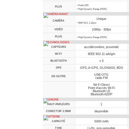
• Flash LED
PLUS
• High Dynamic Range (HDR)
CAMÉRA AVANT
Unique
CAMÉRA
• 5MP, f/2.2, 1.12µm
1080p - 30fps
VIDÉO
PLUS
• High Dynamic Range (HDR)
TECHNOLOGIES
accéléromètre, proximité
CAPTEURS
IEEE 802.11 a/b/g/n
WI-FI
v 5
BLUETOOTH
GPS, A-GPS, GLONASS, BDS
GPS
USB OTG
EN OUTRE
radio FM
Wi-Fi Direct
Point d'accès Wi-Fi
Bluetooth LE
Bluetooth A2DP
SONORE
1
HAUT-PARLEURS
disponible
CONECTOR 3,5MM
BATTERIE
5000 mAh
CAPACITÉ
Li-Po, non-amovible
TYPE