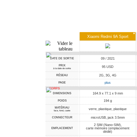
✖
Xiaomi Redmi 9A Sport
09 / 2021
DATE DE SORTIE
PRIX
95 USD
à la date de sortie
2G, 3G, 4G
RÉSEAU
plus
PAGE
CORPS
164.9 x 77.1 x 9 mm
DIMENSIONS
194 g
POIDS
MATÉRIAU
verre, plastique, plastique
face, fond, cadre
microUSB, jack 3.5mm
CONNECTEUR
2 SIM (Nano-SIM),
carte mémoire (emplacement
EMPLACEMENT
dédié)