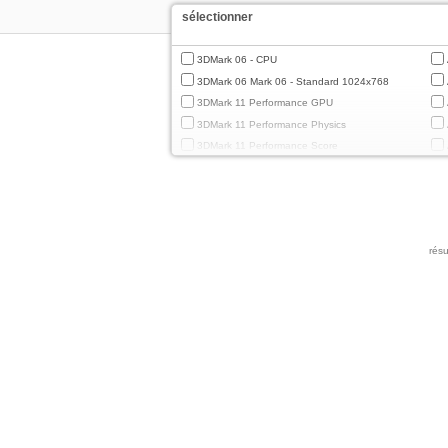
sélectionner
3DMark 06 - CPU
3DMark 06 Mark 06 - Standard 1024x768
3DMark 11 Performance GPU
3DMark 11 Performance Physics
3DMark 11 Performance Score
3DMark Cloud Gate Graphics
3DMark Cloud Gate Physics
3DMark Cloud Gate Score
3DMark Fire Strike Standard Graphics
résu
3DMark Fire Strike Standard Physics
3DMark Fire Strike Standard Score
3DMark Ice Storm Extreme Graphics
3DMark Ice Storm Extreme Physics
3DMark Ice Storm Graphics
3DMark Ice Storm Physics
3DMark Ice Storm Unlimited Graphics
3DMark Ice Storm Unlimited Physics
3DMark Sling Shot Extreme Unlimited
3DMark Sling Shot Extreme Unlimited Graphics