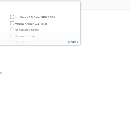
LuxMark v2.0 Sala GPU 64Bit
Mozilla Kraken 1.1 Total
NenaMark2 Score
Octane 2 Total
ouvrir ↓
PassMark 2D
PassMark 3D
PassMark Mobile 1
PassMark v.3 2D
PassMark v.3 3D
ns
PassMark v.3 CPU
PassMark v.3 Disk
PassMark v.3 Memory
d
PassMark v.3 Total
PCMark
PCMark 2.0
PCMark 3.0
PCMark for Android (Computer Vision)
PCMark for Android (Storage)
Quadrant Standard 2.0 Total Score