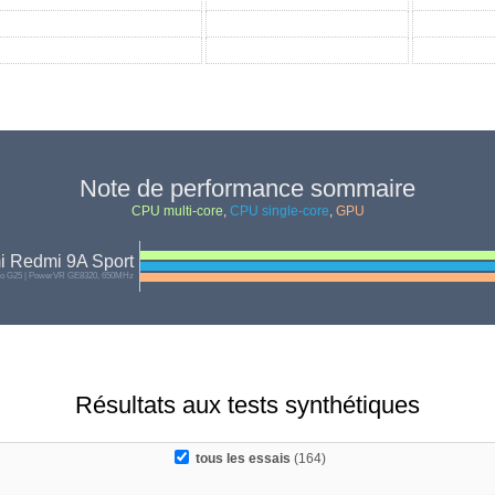
Note de performance sommaire
CPU multi-core
,
CPU single-core
,
GPU
i Redmi 9A Sport
io G25 | PowerVR GE8320, 650MHz
Résultats aux tests synthétiques
tous les essais
(164)