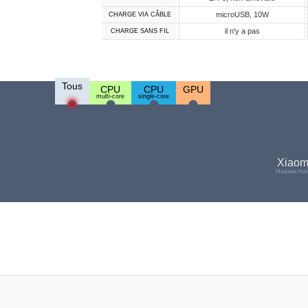
microUSB, 10W
CHARGE VIA CÂBLE
il n'y a pas
CHARGE SANS FIL
Tous
CPU
CPU
GPU
multi-core
single-core
Xiaom
Mediatek Hel