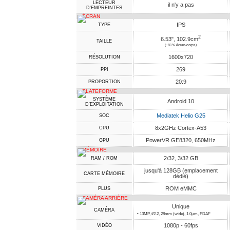
LECTEUR
il n'y a pas
D'EMPREINTES
ÉCRAN
IPS
TYPE
2
6.53", 102.9cm
TAILLE
(~81% écran-corps)
1600x720
RÉSOLUTION
269
PPI
20:9
PROPORTION
PLATEFORME
SYSTÈME
Android 10
D'EXPLOITATION
Mediatek Helio G25
SOC
8x2GHz Cortex-A53
CPU
PowerVR GE8320, 650MHz
GPU
MÉMOIRE
2/32, 3/32 GB
RAM / ROM
jusqu'à 128GB (emplacement
CARTE MÉMOIRE
dédié)
ROM eMMC
PLUS
CAMÉRA ARRIÈRE
Unique
CAMÉRA
• 13MP, f/2.2, 28mm (wide), 1.0µm, PDAF
1080p - 60fps
VIDÉO