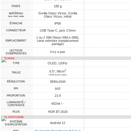
185 g
POIDS
Gorilla Glass Victus, Gorilla
MATÉRIAU
Glass Victus, métal
face, fond, cadre
IP68
ÉTANCHE
USB Type-C, jack 3.5mm
CONNECTEUR
1 ou 2 SIM (Nano-SIM,e-SIM),
carte mémoire (emplacement
EMPLACEMENT
partagé)
LECTEUR
il n'y a pas
D'EMPREINTES
ÉCRAN
OLED, 120Hz
TYPE
2
6.5", 98cm
TAILLE
(~84% écran-corps)
3840x1644
RÉSOLUTION
643
PPI
21:9
PROPORTION
LUMINOSITÉ /
602nit / -
CONTRASTE
HDR BT.2020
PLUS
PLATEFORME
SYSTÈME
Android 12
D'EXPLOITATION