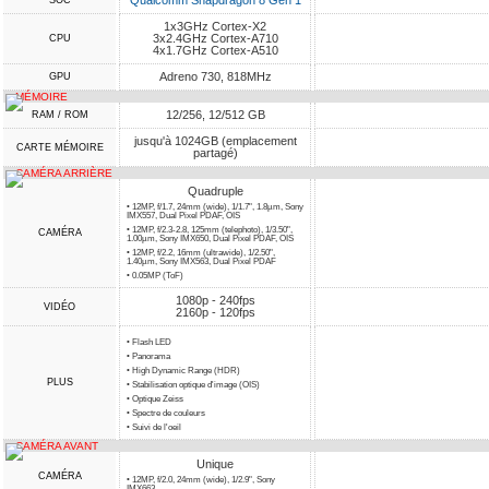
Qualcomm Snapdragon 8 Gen 1
SOC
1x3GHz Cortex-X2
3x2.4GHz Cortex-A710
CPU
4x1.7GHz Cortex-A510
Adreno 730, 818MHz
GPU
MÉMOIRE
12/256, 12/512 GB
RAM / ROM
jusqu'à 1024GB (emplacement
CARTE MÉMOIRE
partagé)
CAMÉRA ARRIÈRE
Quadruple
• 12MP, f/1.7, 24mm (wide), 1/1.7", 1.8µm, Sony
IMX557, Dual Pixel PDAF, OIS
• 12MP, f/2.3-2.8, 125mm (telephoto), 1/3.50",
CAMÉRA
1.00µm, Sony IMX650, Dual Pixel PDAF, OIS
• 12MP, f/2.2, 16mm (ultrawide), 1/2.50",
1.40µm, Sony IMX563, Dual Pixel PDAF
• 0.05MP (ToF)
1080p - 240fps
VIDÉO
2160p - 120fps
• Flash LED
• Panorama
• High Dynamic Range (HDR)
PLUS
• Stabilisation optique d'image (OIS)
• Optique Zeiss
• Spectre de couleurs
• Suivi de l'oeil
CAMÉRA AVANT
Unique
CAMÉRA
• 12MP, f/2.0, 24mm (wide), 1/2.9", Sony
IMX663