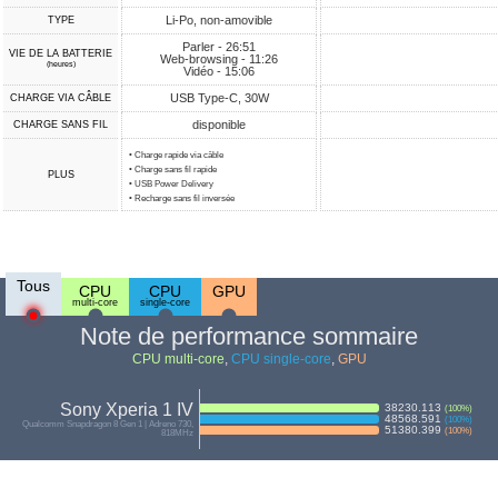
Li-Po, non-amovible
TYPE
Parler - 26:51
VIE DE LA BATTERIE
Web-browsing - 11:26
(heures)
Vidéo - 15:06
USB Type-C, 30W
CHARGE VIA CÂBLE
disponible
CHARGE SANS FIL
• Charge rapide via câble
• Charge sans fil rapide
PLUS
• USB Power Delivery
• Recharge sans fil inversée
Tous
CPU
CPU
GPU
multi-core
single-core
Note de performance sommaire
CPU multi-core
,
CPU single-core
,
GPU
Sony Xperia 1 IV
38230.113
(
100
%)
48568.591
(
100
%)
Qualcomm Snapdragon 8 Gen 1 | Adreno 730,
51380.399
(
100
%)
818MHz