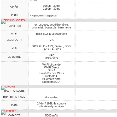
1080p - 30fps
VIDÉO
2160p - 30fps
PLUS
• High Dynamic Range (HDR)
TECHNOLOGIES
gyroscope, accéléromètre,
CAPTEURS
proximité, boussole, baromètre
IEEE 802.11 a/b/g/n/ac/6
WI-FI
v 5
BLUETOOTH
GPS, GLONASS, Galileo, BDS,
GPS
QZSS, A-GPS
NFC
EN OUTRE
USB OTG
Wi-Fi bi-bande
Wi-Fi Direct
DLNA
Point d'accès Wi-Fi
Bluetooth LE
Bluetooth aptX
Bluetooth A2DP
SONORE
2
HAUT-PARLEURS
disponible
CONECTOR 3,5MM
24-bit / 192kHz sonore
PLUS
vibration dynamique
BATTERIE
5000 mAh
CAPACITÉ