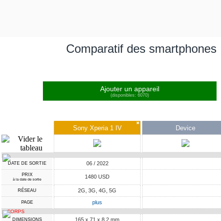
Comparatif des smartphones
Ajouter un appareil
(disponibles: 6070)
✖
Sony Xperia 1 IV
Device
06 / 2022
DATE DE SORTIE
PRIX
1480 USD
à la date de sortie
2G, 3G, 4G, 5G
RÉSEAU
plus
PAGE
CORPS
165 x 71 x 8.2 mm
DIMENSIONS