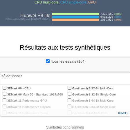
CPU multi-core
,
CPU single-core
,
GPU
7322.462
(
100
%)
Huawei P9 lite
6411.225
(
100
%)
HiSilicon Kirin 650 | Mali-T830 MP2, 900MHz
1580.925
(
100
%)
Résultats aux tests synthétiques
tous les essais
(164)
sélectionner
3DMark 06 - CPU
Geekbench 3 32-Bit Multi-Core
3DMark 06 Mark 06 - Standard 1024x768
Geekbench 3 32-Bit Single-Core
3DMark 11 Performance GPU
Geekbench 3 64-Bit Multi-Core
3DMark 11 Performance Physics
Geekbench 3 64-Bit Single-Core
ouvrir ↓
3DMark 11 Performance Score
Geekbench 4.0 Multi-Core
3DMark Cloud Gate Graphics
Geekbench 4.0 Single-Core
3DMark Cloud Gate Physics
Geekbench 4.4 Multi-Core
Symboles conditionnels