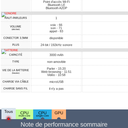
Point d'accès Wi-Fi
Bluetooth LE
Bluetooth A2DP
SONORE
1
HAUT-PARLEURS
voix - 66
VOLUME
son - 71
(décibel)
appel - 83
disponible
CONECTOR 3,5MM
24-bit / 192kHz sonore
PLUS
BATTERIE
3000 mAh
CAPACITÉ
non-amovible
TYPE
Parler - 15:20
VIE DE LA BATTERIE
Web-browsing - 11:51
(heures)
Vidéo - 10:58
microUSB
CHARGE VIA CÂBLE
il n'y a pas
CHARGE SANS FIL
Tous
CPU
CPU
GPU
multi-core
single-core
Note de performance sommaire