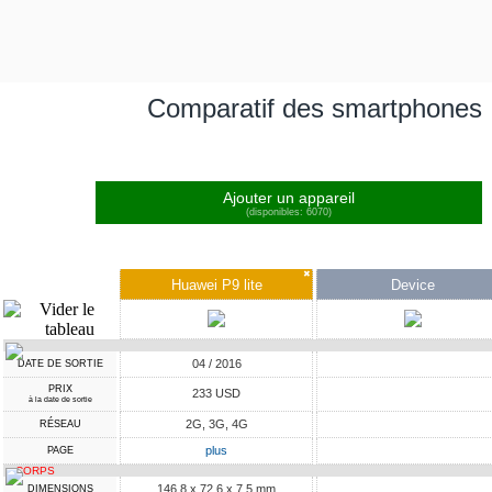
Comparatif des smartphones
Ajouter un appareil
(disponibles: 6070)
✖
Huawei P9 lite
Device
04 / 2016
DATE DE SORTIE
PRIX
233 USD
à la date de sortie
2G, 3G, 4G
RÉSEAU
plus
PAGE
CORPS
146.8 x 72.6 x 7.5 mm
DIMENSIONS