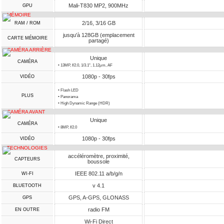
Mali-T830 MP2, 900MHz
GPU
MÉMOIRE
2/16, 3/16 GB
RAM / ROM
jusqu'à 128GB (emplacement
CARTE MÉMOIRE
partagé)
CAMÉRA ARRIÈRE
Unique
CAMÉRA
• 13MP, f/2.0, 1/3.1", 1.12µm, AF
1080p - 30fps
VIDÉO
• Flash LED
PLUS
• Panorama
• High Dynamic Range (HDR)
CAMÉRA AVANT
Unique
CAMÉRA
• 8MP, f/2.0
1080p - 30fps
VIDÉO
TECHNOLOGIES
accéléromètre, proximité,
CAPTEURS
boussole
IEEE 802.11 a/b/g/n
WI-FI
v 4.1
BLUETOOTH
GPS, A-GPS, GLONASS
GPS
radio FM
EN OUTRE
Wi-Fi Direct