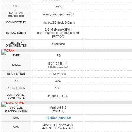
147 g
POIDS
MATÉRIAU
verre, plastique, métal
face, fond, cadre
microUSB, jack 3.5mm
CONNECTEUR
2 SIM (Nano-SIM),
carte mémoire (emplacement
EMPLACEMENT
partagé)
LECTEUR
à l'arrière
D'EMPREINTES
ÉCRAN
IPS
TYPE
2
5.2", 74.5cm
TAILLE
(~69.9% écran-corps)
1920x1080
RÉSOLUTION
424
PPI
16:9
PROPORTION
LUMINOSITÉ /
497nit / 1:1192
CONTRASTE
PLATEFORME
Android 6.0
SYSTÈME
(EMUI 4)
D'EXPLOITATION
HiSilicon Kirin 650
SOC
4x2GHz Cortex-A53
CPU
4x1.7GHz Cortex-A53