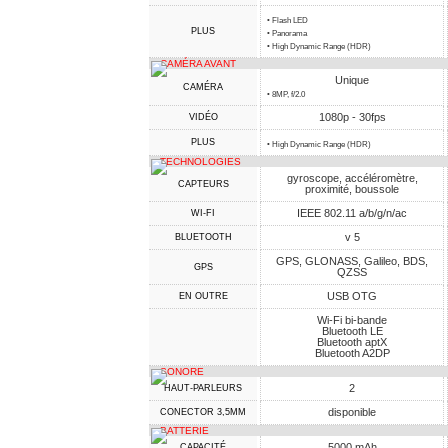
• Flash LED
PLUS
• Panorama
• High Dynamic Range (HDR)
CAMÉRA AVANT
Unique
CAMÉRA
• 8MP, f/2.0
1080p - 30fps
VIDÉO
PLUS
• High Dynamic Range (HDR)
TECHNOLOGIES
gyroscope, accéléromètre,
CAPTEURS
proximité, boussole
IEEE 802.11 a/b/g/n/ac
WI-FI
v 5
BLUETOOTH
GPS, GLONASS, Galileo, BDS,
GPS
QZSS
USB OTG
EN OUTRE
Wi-Fi bi-bande
Bluetooth LE
Bluetooth aptX
Bluetooth A2DP
SONORE
2
HAUT-PARLEURS
disponible
CONECTOR 3,5MM
BATTERIE
5000 mAh
CAPACITÉ