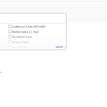
LuxMark v2.0 Sala GPU 64Bit
Mozilla Kraken 1.1 Total
NenaMark2 Score
Octane 2 Total
ouvrir ↓
PassMark 2D
PassMark 3D
PassMark Mobile 1
PassMark v.3 2D
PassMark v.3 3D
ns
PassMark v.3 CPU
PassMark v.3 Disk
PassMark v.3 Memory
d
PassMark v.3 Total
PCMark
PCMark 2.0
PCMark 3.0