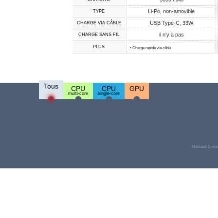
Li-Po, non-amovible
TYPE
USB Type-C, 33W
CHARGE VIA CÂBLE
il n'y a pas
CHARGE SANS FIL
PLUS
• Charge rapide via câble
Tous
CPU
CPU
GPU
multi-core
single-core
Mediatek Dimen