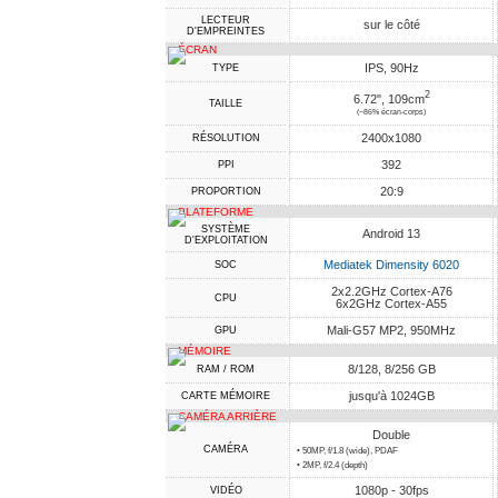
LECTEUR
sur le côté
D'EMPREINTES
ÉCRAN
IPS, 90Hz
TYPE
2
6.72", 109cm
TAILLE
(~86% écran-corps)
2400x1080
RÉSOLUTION
392
PPI
20:9
PROPORTION
PLATEFORME
SYSTÈME
Android 13
D'EXPLOITATION
Mediatek Dimensity 6020
SOC
2x2.2GHz Cortex-A76
CPU
6x2GHz Cortex-A55
Mali-G57 MP2, 950MHz
GPU
MÉMOIRE
8/128, 8/256 GB
RAM / ROM
jusqu'à 1024GB
CARTE MÉMOIRE
CAMÉRA ARRIÈRE
Double
CAMÉRA
• 50MP, f/1.8 (wide), PDAF
• 2MP, f/2.4 (depth)
1080p - 30fps
VIDÉO