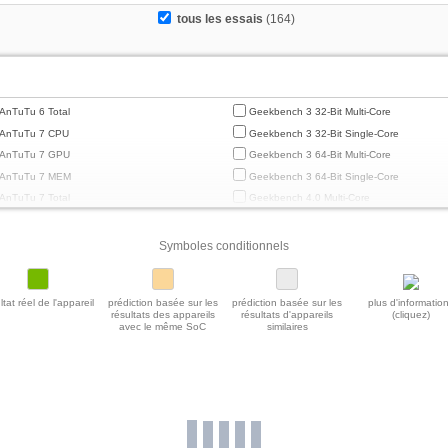
tous les essais
(164)
AnTuTu 6 Total
Geekbench 3 32-Bit Multi-Core
AnTuTu 7 CPU
Geekbench 3 32-Bit Single-Core
AnTuTu 7 GPU
Geekbench 3 64-Bit Multi-Core
AnTuTu 7 MEM
Geekbench 3 64-Bit Single-Core
AnTuTu 7 Total
Geekbench 4.0 Multi-Core
AnTuTu 7 UX
Geekbench 4.0 Single-Core
AnTuTu 8 CPU
Geekbench 4.4 Multi-Core
Symboles conditionnels
AnTuTu 8 GPU
Geekbench 4.4 Single-Core
AnTuTu 8 MEM
Geekbench 5 64-Bit Multi-Core
ltat réel de l'appareil
prédiction basée sur les
prédiction basée sur les
plus d'informatio
AnTuTu 8 Total
Geekbench 5 64-Bit Single-Core
résultats des appareils
résultats d'appareils
(cliquez)
avec le même SoC
similaires
AnTuTu 8 UX
Geekbench 5.1 / 5.2 64 Bit Multi-Core
AnTuTu 9 CPU
Geekbench 5.1 / 5.2 64-Bit Single-Core
AnTuTu 9 GPU
Geekbench 5.4 Power Consumption 150c
AnTuTu 9 MEM
Geekbench 6 GPU Compute
AnTuTu 9 Total
Geekbench 6 GPU OpenCL
AnTuTu 9 UX
Geekbench 6 GPU Vulkan