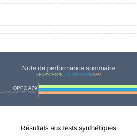
Note de performance sommaire
CPU multi-core
,
CPU single-core
,
GPU
OPPO A79
sity 6020 | Mali-G57 MP2, 950MHz
Résultats aux tests synthétiques