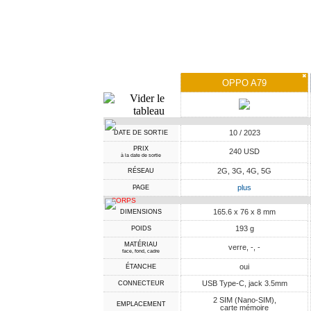
✖
OPPO A79
10 / 2023
DATE DE SORTIE
PRIX
240 USD
à la date de sortie
2G, 3G, 4G, 5G
RÉSEAU
plus
PAGE
CORPS
165.6 x 76 x 8 mm
DIMENSIONS
193 g
POIDS
MATÉRIAU
verre, -, -
face, fond, cadre
oui
ÉTANCHE
USB Type-C, jack 3.5mm
CONNECTEUR
2 SIM (Nano-SIM),
EMPLACEMENT
carte mémoire