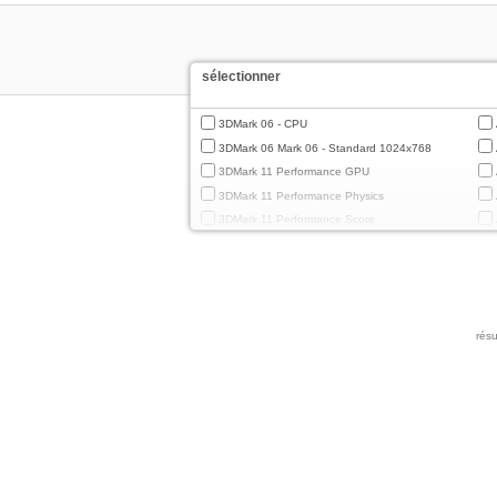
sélectionner
3DMark 06 - CPU
3DMark 06 Mark 06 - Standard 1024x768
3DMark 11 Performance GPU
3DMark 11 Performance Physics
3DMark 11 Performance Score
3DMark Cloud Gate Graphics
3DMark Cloud Gate Physics
3DMark Cloud Gate Score
3DMark Fire Strike Standard Graphics
résu
3DMark Fire Strike Standard Physics
3DMark Fire Strike Standard Score
3DMark Ice Storm Extreme Graphics
3DMark Ice Storm Extreme Physics
3DMark Ice Storm Graphics
3DMark Ice Storm Physics
3DMark Ice Storm Unlimited Graphics