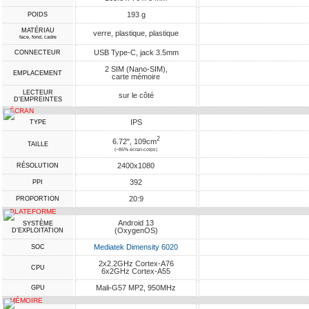
193 g
POIDS
MATÉRIAU
verre, plastique, plastique
face, fond, cadre
USB Type-C, jack 3.5mm
CONNECTEUR
2 SIM (Nano-SIM),
EMPLACEMENT
carte mémoire
LECTEUR
sur le côté
D'EMPREINTES
ÉCRAN
IPS
TYPE
2
6.72", 109cm
TAILLE
(~86% écran-corps)
2400x1080
RÉSOLUTION
392
PPI
20:9
PROPORTION
PLATEFORME
Android 13
SYSTÈME
(OxygenOS)
D'EXPLOITATION
Mediatek Dimensity 6020
SOC
2x2.2GHz Cortex-A76
CPU
6x2GHz Cortex-A55
Mali-G57 MP2, 950MHz
GPU
MÉMOIRE