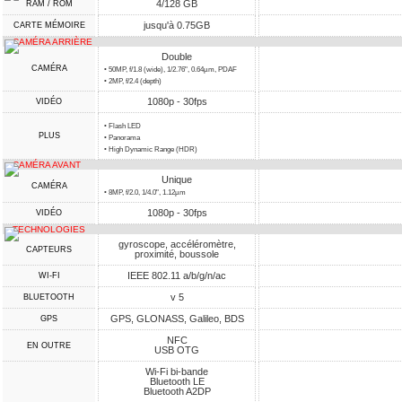
4/128 GB
RAM / ROM
jusqu'à 0.75GB
CARTE MÉMOIRE
CAMÉRA ARRIÈRE
Double
CAMÉRA
• 50MP, f/1.8 (wide), 1/2.76", 0.64µm, PDAF
• 2MP, f/2.4 (depth)
1080p - 30fps
VIDÉO
• Flash LED
PLUS
• Panorama
• High Dynamic Range (HDR)
CAMÉRA AVANT
Unique
CAMÉRA
• 8MP, f/2.0, 1/4.0", 1.12µm
1080p - 30fps
VIDÉO
TECHNOLOGIES
gyroscope, accéléromètre,
CAPTEURS
proximité, boussole
IEEE 802.11 a/b/g/n/ac
WI-FI
v 5
BLUETOOTH
GPS, GLONASS, Galileo, BDS
GPS
NFC
EN OUTRE
USB OTG
Wi-Fi bi-bande
Bluetooth LE
Bluetooth A2DP