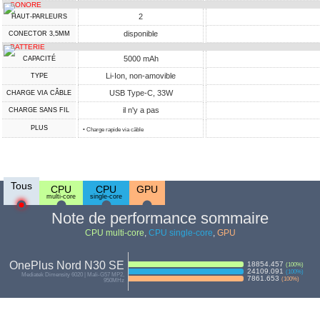
SONORE
2
HAUT-PARLEURS
disponible
CONECTOR 3,5MM
BATTERIE
5000 mAh
CAPACITÉ
Li-Ion, non-amovible
TYPE
USB Type-C, 33W
CHARGE VIA CÂBLE
il n'y a pas
CHARGE SANS FIL
PLUS
• Charge rapide via câble
Tous
CPU
CPU
GPU
multi-core
single-core
Note de performance sommaire
CPU multi-core
,
CPU single-core
,
GPU
OnePlus Nord N30 SE
18854.457
(
100
%)
24109.091
(
100
%)
Mediatek Dimensity 6020 | Mali-G57 MP2,
7861.653
(
100
%)
950MHz