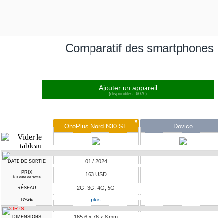
Comparatif des smartphones
Ajouter un appareil
(disponibles: 6070)
✖
OnePlus Nord N30 SE
Device
01 / 2024
DATE DE SORTIE
PRIX
163 USD
à la date de sortie
2G, 3G, 4G, 5G
RÉSEAU
plus
PAGE
CORPS
165.6 x 76 x 8 mm
DIMENSIONS