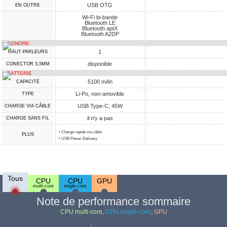
USB OTG
EN OUTRE
Wi-Fi bi-bande
Bluetooth LE
Bluetooth aptX
Bluetooth A2DP
SONORE
1
HAUT-PARLEURS
disponible
CONECTOR 3,5MM
BATTERIE
5100 mAh
CAPACITÉ
Li-Po, non-amovible
TYPE
USB Type-C, 45W
CHARGE VIA CÂBLE
il n'y a pas
CHARGE SANS FIL
• Charge rapide via câble
PLUS
• USB Power Delivery
Tous
CPU
CPU
GPU
multi-core
single-core
Note de performance sommaire
CPU multi-core
,
CPU single-core
,
GPU