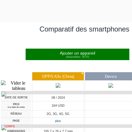
Comparatif des smartphones
Ajouter un appareil
(disponibles: 6070)
✖
OPPO A3x (China)
Device
08 / 2024
DATE DE SORTIE
PRIX
164 USD
à la date de sortie
2G, 3G, 4G, 5G
RÉSEAU
plus
PAGE
CORPS
165.7 x 76 x 7.7 mm
DIMENSIONS