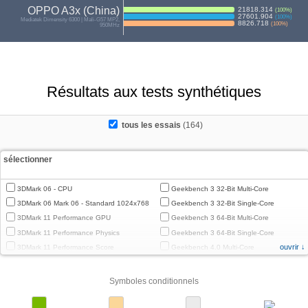
OPPO A3x (China)
21818.314
(
100
%)
27601.904
(
100
%)
Mediatek Dimensity 6300 | Mali-G57 MP2,
8826.718
(
100
%)
950MHz
Résultats aux tests synthétiques
tous les essais
(164)
sélectionner
3DMark 06 - CPU
Geekbench 3 32-Bit Multi-Core
3DMark 06 Mark 06 - Standard 1024x768
Geekbench 3 32-Bit Single-Core
3DMark 11 Performance GPU
Geekbench 3 64-Bit Multi-Core
3DMark 11 Performance Physics
Geekbench 3 64-Bit Single-Core
ouvrir ↓
3DMark 11 Performance Score
Geekbench 4.0 Multi-Core
3DMark Cloud Gate Graphics
Geekbench 4.0 Single-Core
3DMark Cloud Gate Physics
Geekbench 4.4 Multi-Core
Symboles conditionnels
3DMark Cloud Gate Score
Geekbench 4.4 Single-Core
3DMark Fire Strike Standard Graphics
Geekbench 5 64-Bit Multi-Core