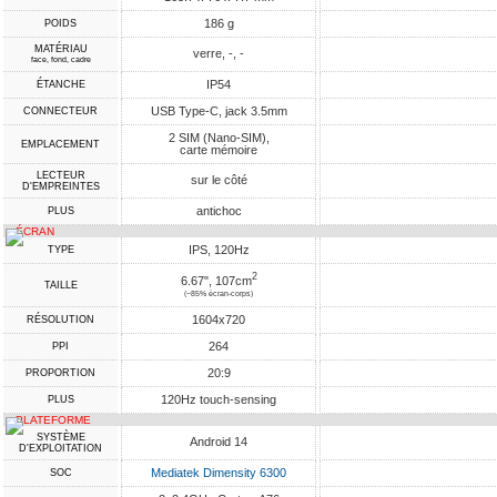
186 g
POIDS
MATÉRIAU
verre, -, -
face, fond, cadre
IP54
ÉTANCHE
USB Type-C, jack 3.5mm
CONNECTEUR
2 SIM (Nano-SIM),
EMPLACEMENT
carte mémoire
LECTEUR
sur le côté
D'EMPREINTES
antichoc
PLUS
ÉCRAN
IPS, 120Hz
TYPE
2
6.67", 107cm
TAILLE
(~85% écran-corps)
1604x720
RÉSOLUTION
264
PPI
20:9
PROPORTION
120Hz touch-sensing
PLUS
PLATEFORME
SYSTÈME
Android 14
D'EXPLOITATION
Mediatek Dimensity 6300
SOC