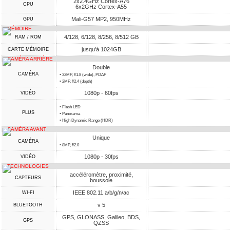
2x2.4GHz Cortex-A76
CPU
6x2GHz Cortex-A55
Mali-G57 MP2, 950MHz
GPU
MÉMOIRE
4/128, 6/128, 8/256, 8/512 GB
RAM / ROM
jusqu'à 1024GB
CARTE MÉMOIRE
CAMÉRA ARRIÈRE
Double
CAMÉRA
• 32MP, f/1.8 (wide), PDAF
• 2MP, f/2.4 (depth)
1080p - 60fps
VIDÉO
• Flash LED
PLUS
• Panorama
• High Dynamic Range (HDR)
CAMÉRA AVANT
Unique
CAMÉRA
• 8MP, f/2.0
1080p - 30fps
VIDÉO
TECHNOLOGIES
accéléromètre, proximité,
CAPTEURS
boussole
IEEE 802.11 a/b/g/n/ac
WI-FI
v 5
BLUETOOTH
GPS, GLONASS, Galileo, BDS,
GPS
QZSS