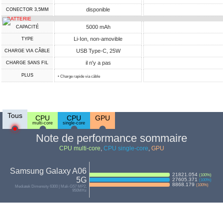
disponible
CONECTOR 3,5MM
BATTERIE
5000 mAh
CAPACITÉ
Li-Ion, non-amovible
TYPE
USB Type-C, 25W
CHARGE VIA CÂBLE
il n'y a pas
CHARGE SANS FIL
PLUS
• Charge rapide via câble
Tous
CPU
CPU
GPU
multi-core
single-core
Note de performance sommaire
CPU multi-core
,
CPU single-core
,
GPU
Samsung Galaxy A06
21821.054
(
100
%)
5G
27605.371
(
100
%)
8868.179
(
100
%)
Mediatek Dimensity 6300 | Mali-G57 MP2,
950MHz