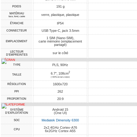
191 g
POIDS
MATÉRIAU
verre, plastique, plastique
face, fond, cadre
IP54
ÉTANCHE
USB Type-C, jack 3.5mm
CONNECTEUR
1 SIM (Nano-SIM),
carte mémoire (emplacement
EMPLACEMENT
partagé)
LECTEUR
sur le côté
D'EMPREINTES
ÉCRAN
PLS, 90Hz
TYPE
2
6.7", 108cm
TAILLE
(~83% écran-corps)
1600x720
RÉSOLUTION
262
PPI
20:9
PROPORTION
PLATEFORME
Android 15
SYSTÈME
(One UI)
D'EXPLOITATION
Mediatek Dimensity 6300
SOC
2x2.4GHz Cortex-A76
CPU
6x2GHz Cortex-A55