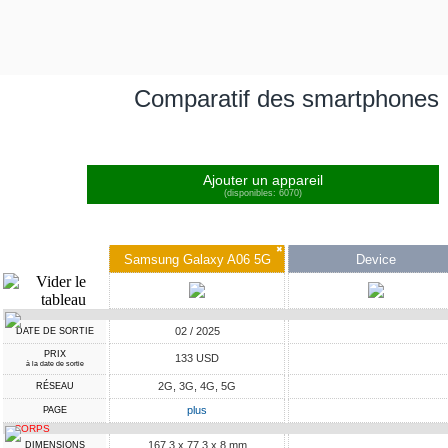
Comparatif des smartphones
Ajouter un appareil
(disponibles: 6070)
✖
Samsung Galaxy A06 5G
Device
02 / 2025
DATE DE SORTIE
PRIX
133 USD
à la date de sortie
2G, 3G, 4G, 5G
RÉSEAU
plus
PAGE
CORPS
167.3 x 77.3 x 8 mm
DIMENSIONS