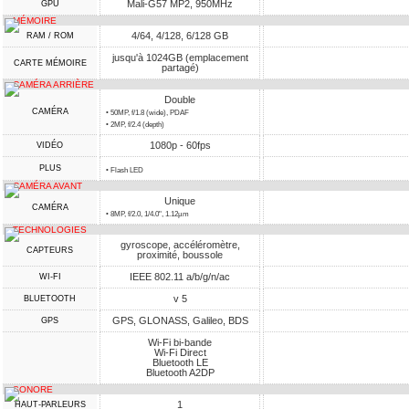
Mali-G57 MP2, 950MHz
GPU
MÉMOIRE
4/64, 4/128, 6/128 GB
RAM / ROM
jusqu'à 1024GB (emplacement
CARTE MÉMOIRE
partagé)
CAMÉRA ARRIÈRE
Double
CAMÉRA
• 50MP, f/1.8 (wide), PDAF
• 2MP, f/2.4 (depth)
1080p - 60fps
VIDÉO
PLUS
• Flash LED
CAMÉRA AVANT
Unique
CAMÉRA
• 8MP, f/2.0, 1/4.0", 1.12µm
TECHNOLOGIES
gyroscope, accéléromètre,
CAPTEURS
proximité, boussole
IEEE 802.11 a/b/g/n/ac
WI-FI
v 5
BLUETOOTH
GPS, GLONASS, Galileo, BDS
GPS
Wi-Fi bi-bande
Wi-Fi Direct
Bluetooth LE
Bluetooth A2DP
SONORE
1
HAUT-PARLEURS