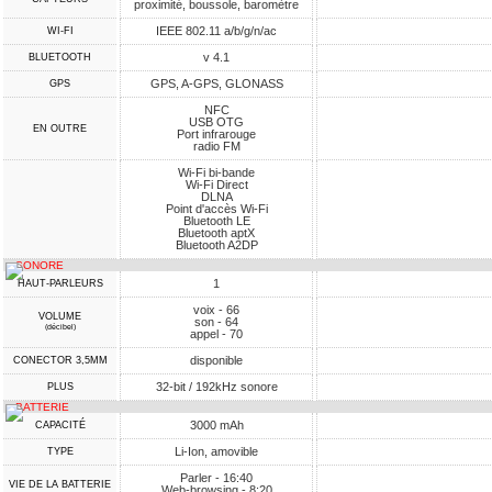
proximité, boussole, baromètre
IEEE 802.11 a/b/g/n/ac
WI-FI
v 4.1
BLUETOOTH
GPS, A-GPS, GLONASS
GPS
NFC
USB OTG
EN OUTRE
Port infrarouge
radio FM
Wi-Fi bi-bande
Wi-Fi Direct
DLNA
Point d'accès Wi-Fi
Bluetooth LE
Bluetooth aptX
Bluetooth A2DP
SONORE
1
HAUT-PARLEURS
voix - 66
VOLUME
son - 64
(décibel)
appel - 70
disponible
CONECTOR 3,5MM
32-bit / 192kHz sonore
PLUS
BATTERIE
3000 mAh
CAPACITÉ
Li-Ion, amovible
TYPE
Parler - 16:40
VIE DE LA BATTERIE
Web-browsing - 8:20