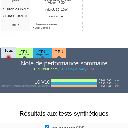
(heures)
Vidéo - 7:30
microUSB, 18W
CHARGE VIA CÂBLE
il n'y a pas
CHARGE SANS FIL
• Charge rapide via câble
PLUS
• Quick Charge 2
Tous
CPU
CPU
GPU
multi-core
single-core
Note de performance sommaire
CPU multi-core
,
CPU single-core
,
GPU
5206.993
(
100
%)
LG V10
6232.337
(
100
%)
Qualcomm Snapdragon 808 | Adreno 418, 600MHz
3158.869
(
100
%)
Résultats aux tests synthétiques
tous les essais
(164)