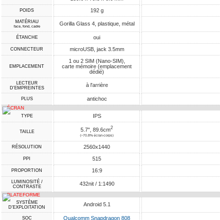
192 g
POIDS
MATÉRIAU
Gorilla Glass 4, plastique, métal
face, fond, cadre
oui
ÉTANCHE
microUSB, jack 3.5mm
CONNECTEUR
1 ou 2 SIM (Nano-SIM),
carte mémoire (emplacement
EMPLACEMENT
dédié)
LECTEUR
à l'arrière
D'EMPREINTES
antichoc
PLUS
ÉCRAN
IPS
TYPE
2
5.7", 89.6cm
TAILLE
(~70.8% écran-corps)
2560x1440
RÉSOLUTION
515
PPI
16:9
PROPORTION
LUMINOSITÉ /
432nit / 1:1490
CONTRASTE
PLATEFORME
SYSTÈME
Android 5.1
D'EXPLOITATION
Qualcomm Snapdragon 808
SOC