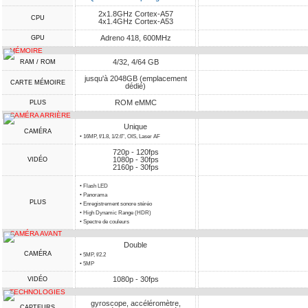
2x1.8GHz Cortex-A57
CPU
4x1.4GHz Cortex-A53
Adreno 418, 600MHz
GPU
MÉMOIRE
4/32, 4/64 GB
RAM / ROM
jusqu'à 2048GB (emplacement
CARTE MÉMOIRE
dédié)
ROM eMMC
PLUS
CAMÉRA ARRIÈRE
Unique
CAMÉRA
• 16MP, f/1.8, 1/2.6", OIS, Laser AF
720p - 120fps
1080p - 30fps
VIDÉO
2160p - 30fps
• Flash LED
• Panorama
PLUS
• Enregistrement sonore stéréo
• High Dynamic Range (HDR)
• Spectre de couleurs
CAMÉRA AVANT
Double
CAMÉRA
• 5MP, f/2.2
• 5MP
1080p - 30fps
VIDÉO
TECHNOLOGIES
gyroscope, accéléromètre,
CAPTEURS