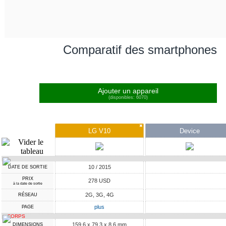
Comparatif des smartphones
Ajouter un appareil
(disponibles: 6070)
✖
LG V10
Device
10 / 2015
DATE DE SORTIE
PRIX
278 USD
à la date de sortie
2G, 3G, 4G
RÉSEAU
plus
PAGE
CORPS
159.6 x 79.3 x 8.6 mm
DIMENSIONS