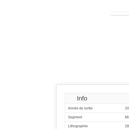
4x1.80 GHz Cor
284
H
4x2.36 GHz C
4x1.70 GHz C
285
Me
4x2.60 GHz C
4x1.60 GHz C
286
Me
4x2.30 GHz Cor
4x1.80 GHz Cor
287
Qualcomm
4x2.00 G
4x1.45 G
288
4x1.80 GHz Corte
4x1.20 GHz Corte
289
Me
4x2.50 GHz 
4x1.65 GHz 
290
Info
4x2.33
Année de sortie
20
291
Qualcomm 
8x1.80 G
Segment
Mi
292
H
Lithographie
28