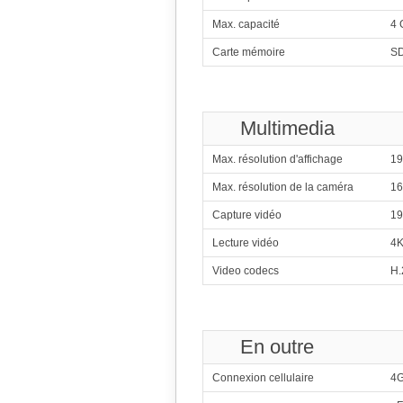
310
Sams
Max. capacité
4 
4x1.80 GHz C
4x1.30 GHz C
Carte mémoire
S
311
I
4x1.83 GHz Bay Tra
312
Me
8x2.20
Multimedia
313
H
Max. résolution d'affichage
19
4x1.90 GHz C
4x1.50 GHz C
Max. résolution de la caméra
1
314
Qualcomm
4x2.00 G
Capture vidéo
19
315
Me
Lecture vidéo
4K
4x2.00 GHz Cor
Video codecs
H.
316
Me
4x2.20 GHz C
4x1.00 GHz C
317
Me
En outre
8x2.00 GHz Cor
318
Qualcomm
Connexion cellulaire
4
8x1.40 G