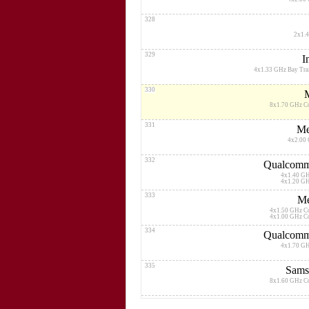
328
2x1.
329
I
4x1.33 GHz Bay Tra
330
8x1.70 GHz C
331
Me
4x2.00
332
Qualcomm
4x1.40 G
4x1.20 G
333
Me
4x1.50 GHz C
4x1.00 GHz C
334
Qualcomm
4x1.70 G
335
Sams
8x1.60 GHz C
336