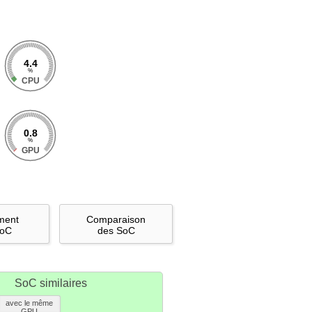
4.4
%
CPU
0.8
%
GPU
ment
Comparaison
SoC
des SoC
SoC similaires
avec le même
GPU