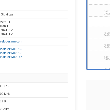
iatek Helio P22T
4496
Q
tex-A53
PowerVR GE8320
3.56 %
tex-A53
650 MHz
2017
14 n
200 
diatek Helio P22
2900
 Gigaflops
4474
Q
tex-A53
PowerVR GE8320
3.54 %
tex-A53
650 MHz
2016
rectX 11
28 n
diatek Helio P35
lkan 1
4431
Q
tex-A53
PowerVR GE8320
3.51 %
enGL 3.2
tex-A53
680 MHz
2016
405 
enCL 1.2
28 n
2400
iSilicon Kirin 650
4407
veloper.arm.com
ortex-A53
Mali-T830 MP2
3.49 %
2017
ortex-A53
900 MHz
500 
14 nm
3000
ediatek MT6732
Rockchip RK3562
4368
ediatek MT8732
Cortex-A53
Mali-G52 MP2
3.46 %
2016
ediatek MT8165
800 MHz
300 
14 nm
2420
iSilicon Kirin 935
4303
ortex-A53
Mali-T628 MP4
3.41 %
2015
ortex-A53
680 MHz
344
28 nm
260
Intel Atom Z3560
4291
 GHz Moorefield
G6430
3.40 %
211 
533 MHz
2900
PDDR3
diatek Helio A25
4226
tex-A53
PowerVR GE8320
3.35 %
00 MHz
78 
tex-A53
600 MHz
230
diatek Helio P18
32 Bit
4203
ortex-A53
Mali-T860 MP2
3.33 %
178
ortex-A53
800 MHz
350
4 Gbit/s