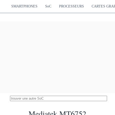
 Snapdragon 625
SMARTPHONES
SoC
PROCESSEURS
CARTES GRA
5513
Hz Cortex-A53
Adreno 506
4.37 %
650 MHz
Intel Atom Z3590
5410
 GHz Moorefield
G6430
4.29 %
640 MHz
JLQ JR510
5295
Cortex-A55
Mali-G57 MP1
4.19 %
Cortex-A55
500 MHz
Xiaomi Surge S1
5134
ortex-A53
Mali-T860 MP4
4.07 %
ortex-A53
800 MHz
 Snapdragon 801
5122
GHz Krait 400
Adreno 330
4.06 %
578 MHz
diatek Helio G50
5116
tex-A53
PowerVR GE8320
4.05 %
680 MHz
diatek Helio G35
5080
tex-A53
PowerVR GE8320
4.02 %
680 MHz
ung Exynos 7880
5057
ortex-A53
Mali-T830 MP3
4.01 %
600 MHz
diatek Helio G36
Mediatek MT6752
5034
tex-A53
PowerVR GE8320
3.99 %