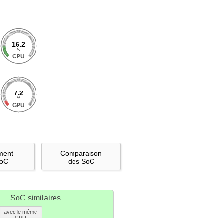
16.2
%
CPU
7.2
%
GPU
ment
Comparaison
SoC
des SoC
SoC similaires
avec le même
GPU