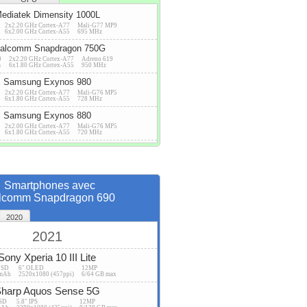
ediatek Dimensity 1000L
2x2.20 GHz Cortex-A77
Mali-G77 MP9
6x2.00 GHz Cortex-A55
695 MHz
alcomm Snapdragon 750G
0
2x2.20 GHz Cortex-A77
Adreno 619
m
6x1.80 GHz Cortex-A55
950 MHz
Samsung Exynos 980
2x2.20 GHz Cortex-A77
Mali-G76 MP5
6x1.80 GHz Cortex-A55
728 MHz
Samsung Exynos 880
2x2.00 GHz Cortex-A77
Mali-G76 MP5
6x1.80 GHz Cortex-A55
720 MHz
Smartphones avec
lcomm Snapdragon 690
2020
2021
Sony Xperia 10 III Lite
USD
6" OLED
12MP
mAh
2520x1080 (457ppi)
6/64 GB max
harp Aquos Sense 5G
USD
5.8" IPS
12MP