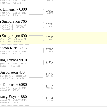
Cortex-A77
Mali-G76 MP5
14.42 %
Cortex-A55
728 MHz
k Dimensity 6300
17855
Cortex-A76
Mali-G57 MP2
14.14 %
Cortex-A55
950 MHz
 Snapdragon 765
17639
Hz Cortex-A76
Adreno 620
13.97 %
Hz Cortex-A76
630 MHz
Hz Cortex-A55
 Snapdragon 690
17595
 Cortex-A77
Adreno 619L
13.94 %
 Cortex-A55
950 MHz
ilicon Kirin 820E
17496
Cortex-A76
Mali-G57 MP6
13.86 %
Cortex-A55
850 MHz
ung Exynos 9810
17340
goose M3
Mali-G72 MP18
13.74 %
tex-A55
850 MHz
Snapdragon 480+
17256
Hz Cortex-A76
Adreno 619
13.67 %
Hz Cortex-A55
950 MHz
k Dimensity 6080
17157
Cortex-A76
Mali-G57 MP2
13.59 %
Cortex-A55
950 MHz
sung Exynos 880
17134
Cortex-A77
Mali-G76 MP5
13.57 %
Cortex-A55
720 MHz