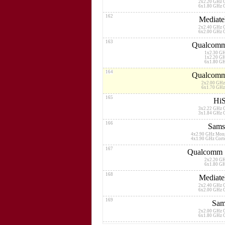
2x2.20 GHz 
6x1.80 GHz 
162
Mediate
2x2.40 GHz 
6x2.00 GHz 
163
Qualcomm
1x2.30 G
1x2.20 G
6x1.80 G
164
Qualcomm
2x2.00 GHz
6x1.70 GHz
165
HiS
3x2.22 GHz 
3x1.84 GHz 
166
Sams
4x2.90 GHz Mon
4x1.90 GHz Cor
167
Qualcomm 
2x2.20 G
6x1.80 G
168
Mediate
2x2.40 GHz 
6x2.00 GHz 
169
Sam
2x2.00 GHz 
6x1.80 GHz 