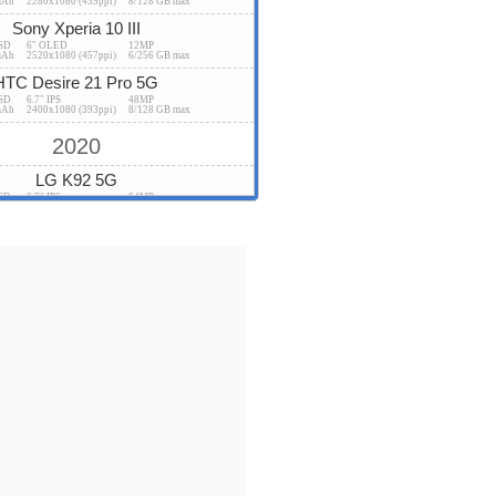
mAh
2280x1080 (435ppi)
8/128 GB max
Sony Xperia 10 III
USD
6" OLED
12MP
mAh
2520x1080 (457ppi)
6/256 GB max
HTC Desire 21 Pro 5G
USD
6.7" IPS
48MP
mAh
2400x1080 (393ppi)
8/128 GB max
2020
LG K92 5G
USD
6.7" IPS
64MP
mAh
2400x1080 (393ppi)
6/128 GB max
OnePlus Nord N10 5G
USD
6.49" IPS
64MP
mAh
2400x1080 (406ppi)
6/128 GB max