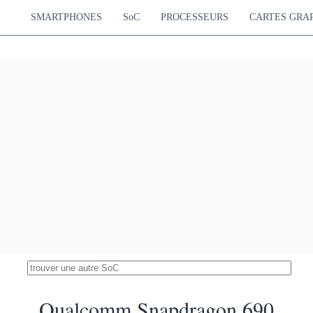
 Cortex-A710
490 MHz
 Cortex-A510
SMARTPHONES
SoC
PROCESSEURS
CARTES GRA
icon Kirin 990 5G
27325
ortex-A76
Mali-G76 MP16
21.64 %
ortex-A76
700 MHz
ortex-A55
 Dimensity 7300X
27316
ortex-A78
Mali-G615 MC2
21.64 %
ortex-A55
700 MHz
Snapdragon 855+
27178
Hz Cortex-A76
Adreno 640
21.53 %
Hz Cortex-A76
675 MHz
Hz Cortex-A55
 Snapdragon 855
26423
Hz Cortex-A76
Adreno 640
20.93 %
Hz Cortex-A76
585 MHz
Hz Cortex-A55
con Kirin 990E 5G
26357
ortex-A76
Mali-G76 MP14
20.88 %
ortex-A76
600 MHz
ortex-A55
 Snapdragon 860
26171
Hz Cortex-A76
Adreno 640
20.73 %
Hz Cortex-A76
675 MHz
Hz Cortex-A55
icon Kirin 9000SL
25891
Cortex-A720
Maleoon 910
20.51 %
Cortex-A720
750 MHz
Cortex-A510
Qualcomm Snapdragon 690
iSilicon Kirin 990