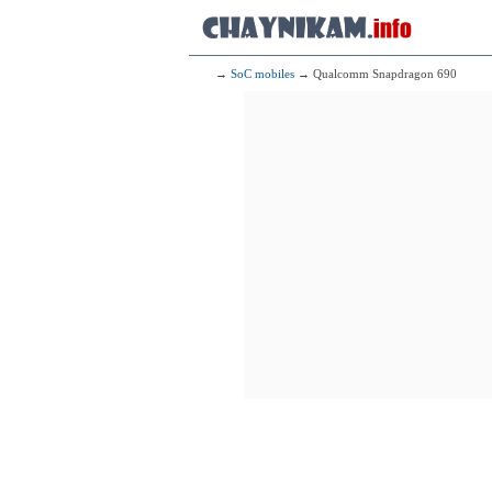
3x2.36 GHz
4x1.80 GHz
104
HiSil
2x2.86 GHz C
2x2.36 GHz C
→
SoC mobiles
→ Qualcomm Snapdragon 690
4x1.95 GHz C
105
Mediatek
4x2.50 GHz C
4x2.00 GHz C
106
Qualcomm 
1x2.96 G
3x2.42 G
4x1.80 G
107
Qualcomm
1x2.84 G
3x2.42 G
4x1.80 G
108
HiSili
2x2.86 GHz C
2x2.36 GHz C
4x1.95 GHz C
109
Qualcomm
1x2.96 G
3x2.42 G
4x1.80 G
110
HiSil
2x2.35 GHz 
3x2.15 GHz 
4x1.53 GHz 
111
H