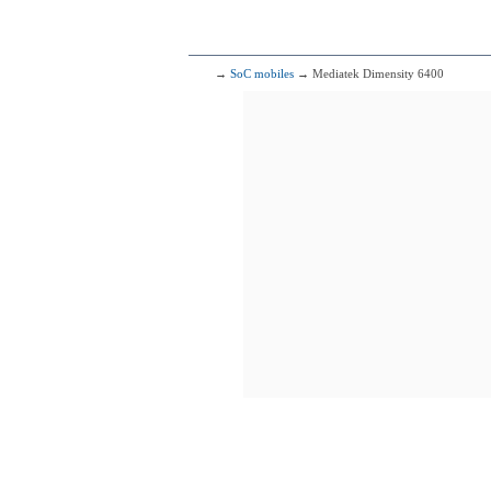
97
Mediate
4x2.60 GHz 
4x2.00 GHz 
98
Mediate
→
SoC mobiles
→ Mediatek Dimensity 6400
4x2.50 GHz C
4x2.00 GHz C
99
Mediate
2x2.80 GHz Co
6x2.00 GHz Co
100
Qualcomm Sna
1x2.30 GHz
3x2.20 GHz
4x1.80 GHz
101
Mediate
4x2.50 GHz C
4x2.00 GHz C
102
Qualcomm 
1x2.70 GHz
3x2.20 GHz
4x1.90 GHz
103
Qualcomm Sna
1x2.40 GHz
3x2.36 GHz
4x1.80 GHz
104
HiSil
2x2.86 GHz C
2x2.36 GHz C
4x1.95 GHz C