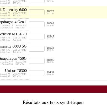
Cortex-A76
Mali-G57 MP4
14.72 %
Cortex-A55
650 MHz
k Dimensity 6400
18572
Cortex-A76
Mali-G57 MP2
14.71 %
Cortex-A55
950 MHz
pdragon 4 Gen 1
18563
Hz Cortex-A78
Adreno 619
14.70 %
Hz Cortex-A55
825 MHz
ediatek MT8188J
18533
Cortex-A78
Mali-G57 MP2
14.68 %
Cortex-A55
950 MHz
imensity 800U 5G
18532
Cortex-A76
Mali-G57 MP3
14.68 %
Cortex-A55
850 MHz
Snapdragon 750G
18495
Hz Cortex-A77
Adreno 619
14.65 %
Hz Cortex-A55
950 MHz
Unisoc T8300
18430
Cortex-A78
Mali-G57 MP2
14.60 %
Cortex-A55
950 MHz
sung Exynos 980
18204
Cortex-A77
Mali-G76 MP5
14.42 %
Cortex-A55
728 MHz
k Dimensity 6300
17855
Cortex-A76
Mali-G57 MP2
14.14 %
Résultats aux tests synthétiques
Cortex-A55
950 MHz