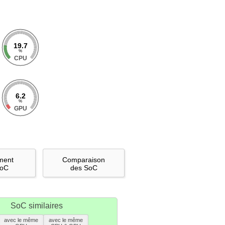
19.7
%
CPU
6.2
%
GPU
ment
Comparaison
SoC
des SoC
SoC similaires
avec le même
avec le même