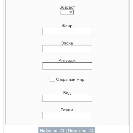
116.7
GeForce RTX 4070 Ti SUPER
49.5
Radeon Pro W6800
Возраст
112.7
GeForce RTX 4070 Ti
49.5
Radeon RX 6850M XT
112.6
GeForce RTX 5090 Mobile
48.6
Arc B580
Жанр
111.7
GeForce RTX 5070
48.6
GeForce RTX 3060 Ti GDDR6X
110.5
Radeon RX 9070 GRE
46.9
Radeon RX 7600 XT
Эпоха
108.2
Radeon RX 7900 GRE
45.6
GeForce RTX 4070 Mobile
105.6
GeForce RTX 3080 Ti
45.5
GeForce RTX 3070 Ti Mobile
Антураж
104.3
Radeon RX 7800 XT
45.4
GeForce RTX 4060
102.5
GeForce RTX 4070 SUPER
44.7
Radeon RX 7600
Открытый мир
101.3
Radeon RX 6800 XT
43.5
GeForce RTX 5050
99.6
GeForce RTX 3080 12GB
40.5
Arc A750
Вид
96.9
Radeon RX 7900M
40.1
GeForce RTX 4060 Mobile
96.8
GeForce RTX 3080
40.1
GeForce RTX 3060 Ti
Режим
95.3
GeForce RTX 5080 Mobile
40.1
Radeon RX 6700 XT
94.8
GeForce RTX 4090 Mobile
40
Radeon RX 6800S
Найдено: 74 | Показано: 74
93.2
Radeon RX 6900 XT
38.6