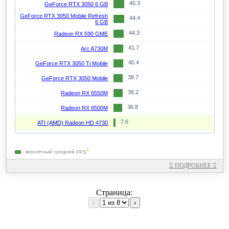
45.3
GeForce RTX 3050 6 GB
GeForce RTX 3050 Mobile Refresh
44.4
6 GB
44.3
Radeon RX 590 GME
41.7
Arc A730M
40.4
GeForce RTX 3050 Ti Mobile
38.7
GeForce RTX 3050 Mobile
38.2
Radeon RX 6550M
36.8
Radeon RX 6500M
7.6
ATI (AMD) Radeon HD 4730
?
- вероятный средний
FPS
Ξ
ПОДРОБНЕЕ
Ξ
Страница:
‹
›