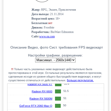
64.8
Radeon RX 7600M XT
Жанр:
RPG, Экшен, Приключения
64.1
Radeon RX 7700S
Дата выхода:
21.11.2014
Возрастной ценз:
18+
64
Radeon RX 6600 XT
Бесплатная:
нет
63.9
GeForce RTX 4050 Mobile
Движок:
Frostbite
Разработчик:
BioWare Edmonton
60.5
GeForce RTX 2080 Super Max-Q
Сайт:
www.ea.com
59.9
GeForce RTX 5050 Mobile
Описание
Видео, фото
Сист. требования
FPS видеокарт
59.3
Arc A770M
Настройки графики, разрешение:
58.3
GeForce RTX 3050
58.2
Radeon RX 6650M
!!!
Только часть указанных ниже видеокарт действительно была
57.5
Radeon RX 7600M
протестирована в этой игре. Остальные результаты являются прогнозом,
сделанным исходя из уровня общего быстродействия видеокарт, и могут
57.3
GeForce RTX 3060 Mobile
существенно отличаться от действительных.
Больше результатов.
55.4
Radeon RX 5600 XT
51.5
Radeon RX 6600
51
Radeon RX 5600M
50
GeForce RTX 2060 Max-Q