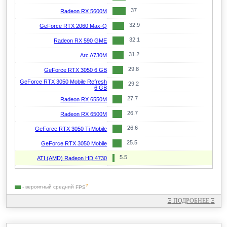
158.2
Radeon RX 9070 GRE
20.8
Arc A750
37
Radeon RX 5600M
155.8
GeForce RTX 4070
20.5
Radeon RX 6700 XT
32.9
GeForce RTX 2060 Max-Q
155
Radeon RX 7900 GRE
20.5
Radeon RX 6800S
32.1
Radeon RX 590 GME
152
GeForce RTX 3090
19.7
Radeon RX 6800M
31.2
Arc A730M
149.3
Radeon RX 7800 XT
19.4
GeForce RTX 4060 Mobile
29.8
GeForce RTX 3050 6 GB
145.2
Radeon RX 6800 XT
19.4
GeForce RTX 3060 Ti
GeForce RTX 3050 Mobile Refresh
29.2
6 GB
141.9
GeForce RTX 4080 Mobile
19.2
Arc A580
27.7
Radeon RX 6550M
139.3
GeForce RTX 5070 Ti Mobile
18.6
GeForce RTX 3060
26.7
Radeon RX 6500M
138.8
Radeon RX 7900M
18.4
GeForce RTX 5070 Mobile
26.6
GeForce RTX 3050 Ti Mobile
360+
GeForce RTX 5090
137.4
GeForce RTX 5060 Ti 16GB
18.3
Arc A770
25.5
GeForce RTX 3050 Mobile
360+
Radeon RX 6800
133.5
Radeon RX 6900 XT
18.2
GeForce RTX 3080 Mobile
5.5
ATI (AMD) Radeon HD 4730
360+
GeForce RTX 4070
130
GeForce RTX 3070 Ti
17.9
Radeon RX 7600S
360+
GeForce RTX 3090
125
Radeon RX 7700 XT
17.5
Radeon RX 6700M
?
- вероятный средний
FPS
360+
Radeon RX 7900M
124.9
Radeon RX 9060 XT 8 GB
17.5
Radeon RX 6700S
Ξ
ПОДРОБНЕЕ
Ξ
360+
Radeon RX 6900 XT
122.5
Radeon RX 6800
17.3
Radeon RX 6650 XT
360+
GeForce RTX 4080 Mobile
121.7
GeForce RTX 5060 Ti 8GB
17.2
Radeon RX 6600M