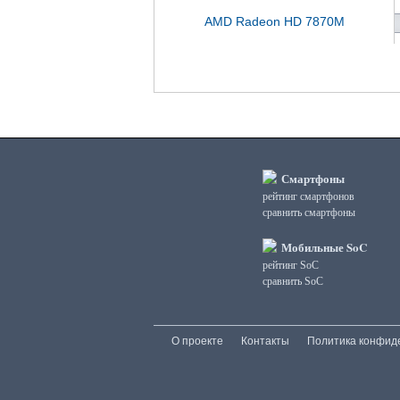
AMD Radeon HD 7870M
Смартфоны
рейтинг смартфонов
сравнить смартфоны
Мобильные SoC
рейтинг SoC
сравнить SoC
О проекте
Контакты
Политика конфид