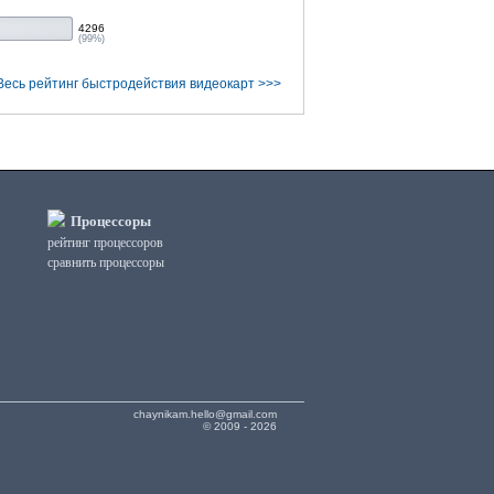
4296
(99%)
Весь рейтинг быстродействия видеокарт >>>
Процессоры
рейтинг процессоров
сравнить процессоры
chaynikam.hello@gmail.com
© 2009 - 2026