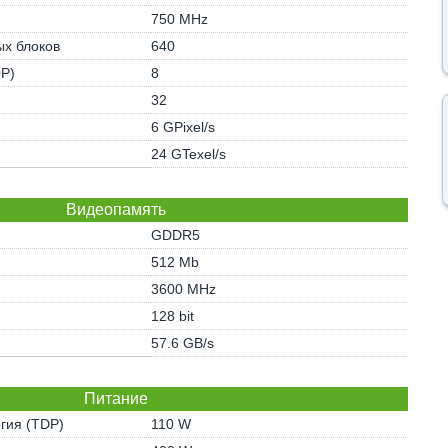
750 MHz
х блоков
640
OP)
8
32
6 GPixel/s
24 GTexel/s
Видеопамять
GDDR5
512 Mb
3600 MHz
128 bit
57.6 GB/s
Питание
гия (TDP)
110 W