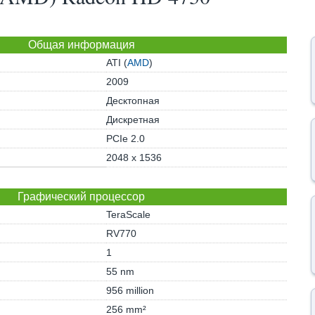
Общая информация
ATI (
AMD
)
2009
Десктопная
Дискретная
PCIe 2.0
2048 x 1536
Графический процессор
TeraScale
RV770
1
55 nm
956 million
256 mm²