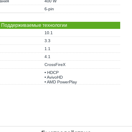
тания
400 W
6-pin
Поддерживаемые технологии
10.1
3.3
1.1
4.1
CrossFireX
• HDCP
• AvivoHD
• AMD PowerPlay