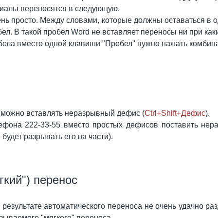
ициалы переносятся в следующую.
нь просто. Между словами, которые должны оставаться в о
л. В такой пробел Word не вставляет переносы ни при каки
бела вместо одной клавиши "Пробел" нужно нажать комби
 можно вставлять неразрывный дефис (
Ctrl+Shift+Дефис
).
ефона 222-33-55 вместо простых дефисов поставить нера
 будет разрывать его на части).
кий") перенос
 результате автоматического переноса не очень удачно ра
зываемого "мягкого" переноса.