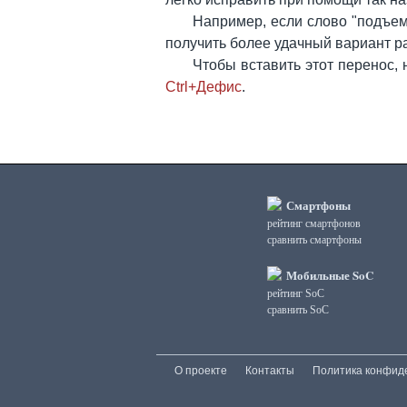
Например, если слово "подъем
получить более удачный вариант ра
Чтобы вставить этот перенос,
Ctrl+Дефис
.
Смартфоны
рейтинг смартфонов
сравнить смартфоны
Мобильные SoC
рейтинг SoC
сравнить SoC
О проекте
Контакты
Политика конфид