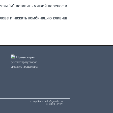
квы "м" вставить мягкий перенос и
 слове и нажать комбинацию клавиш
Процессоры
рейтинг процессоров
сравнить процессоры
chaynikam.hello@gmail.com
© 2009 - 2026