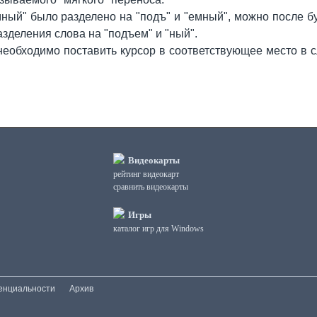
ный" было разделено на "подъ" и "емный", можно после бу
зделения слова на "подъем" и "ный".
 необходимо поставить курсор в соответствующее место в
Видеокарты
рейтинг видеокарт
сравнить видеокарты
Игры
каталог игр для Windows
енциальности
Архив