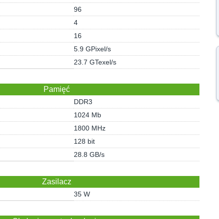
96
4
16
5.9 GPixel/s
23.7 GTexel/s
Pamięć
DDR3
1024 Mb
1800 MHz
128 bit
28.8 GB/s
Zasilacz
35 W