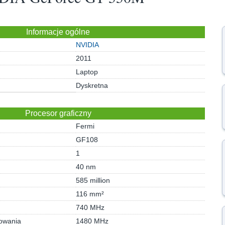
Informacje ogólne
NVIDIA
2011
Laptop
Dyskretna
Procesor graficzny
Fermi
GF108
1
40 nm
585 million
116 mm²
740 MHz
iowania
1480 MHz