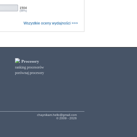
1504
(98%)
Wszystkie oceny wydajności >>>
Procesory
ranking procesorów
porównaj procesory
chaynikam.hello@gmail.com
© 2009 - 2026