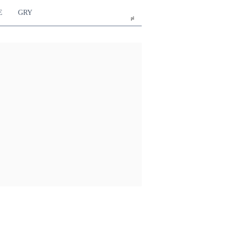
E
GRY
pl