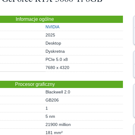
Informacje ogólne
NVIDIA
2025
Desktop
Dyskretna
PCIe 5.0 x8
7680 x 4320
Procesor graficzny
Blackwell 2.0
GB206
1
5 nm
21900 million
181 mm²