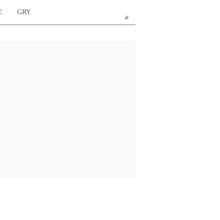
E
GRY
pl