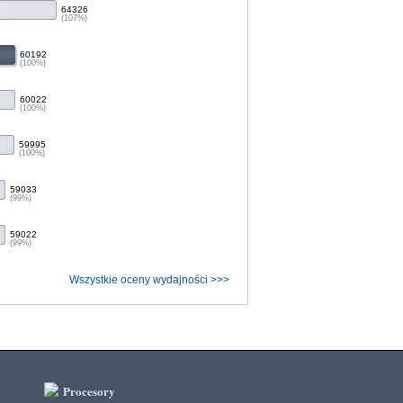
64326
(107%)
60192
(100%)
60022
(100%)
59995
(100%)
59033
(99%)
59022
(99%)
Wszystkie oceny wydajności >>>
Procesory