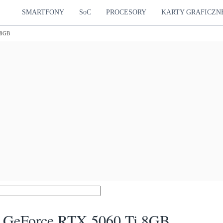
SMARTFONY
SoC
PROCESORY
KARTY GRAFICZN
 8GB
GeForce RTX 5060 Ti 8GB