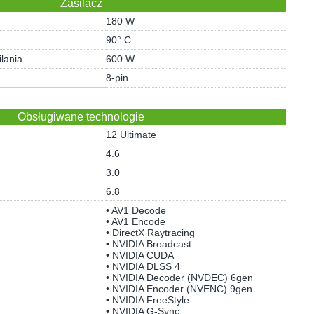
Zasilacz
180 W
90° C
lania
600 W
8-pin
Obsługiwane technologie
12 Ultimate
4.6
3.0
6.8
• AV1 Decode
• AV1 Encode
• DirectX Raytracing
• NVIDIA Broadcast
• NVIDIA CUDA
• NVIDIA DLSS 4
• NVIDIA Decoder (NVDEC) 6gen
• NVIDIA Encoder (NVENC) 9gen
• NVIDIA FreeStyle
• NVIDIA G-Sync