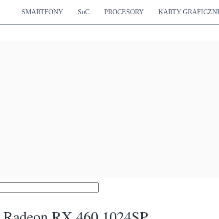
SMARTFONY
SoC
PROCESORY
KARTY GRAFICZN
Radeon RX 460 1024SP