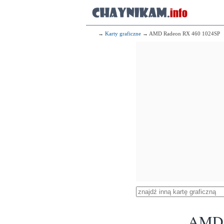
→
Karty graficzne
→ AMD Radeon RX 460 1024SP
AMD 