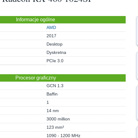
Informacje ogólne
AMD
2017
Desktop
Dyskretna
PCIe 3.0
Procesor graficzny
GCN 1.3
Baffin
1
14 nm
3000 million
123 mm²
1090 - 1200 MHz