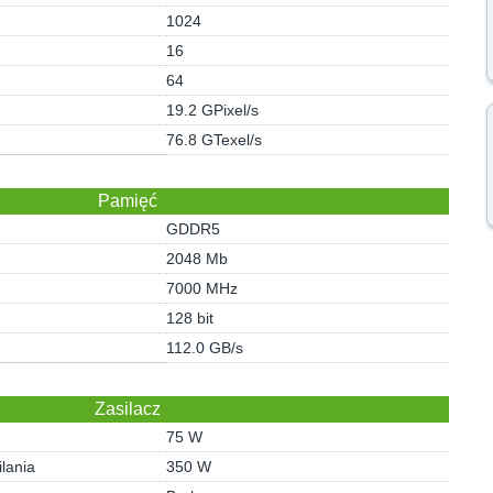
1024
16
64
19.2 GPixel/s
76.8 GTexel/s
Pamięć
GDDR5
2048 Mb
7000 MHz
128 bit
112.0 GB/s
Zasilacz
75 W
lania
350 W