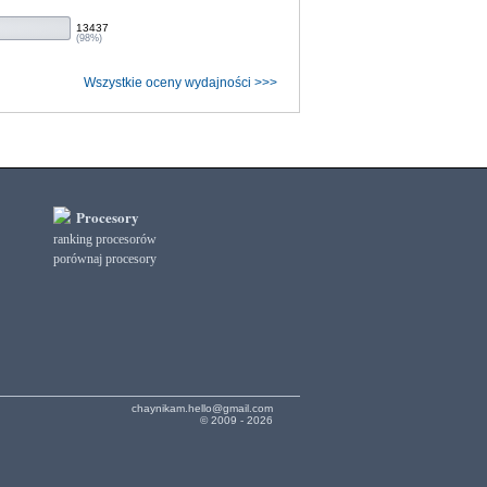
13437
(98%)
Wszystkie oceny wydajności >>>
Procesory
ranking procesorów
porównaj procesory
chaynikam.hello@gmail.com
© 2009 - 2026