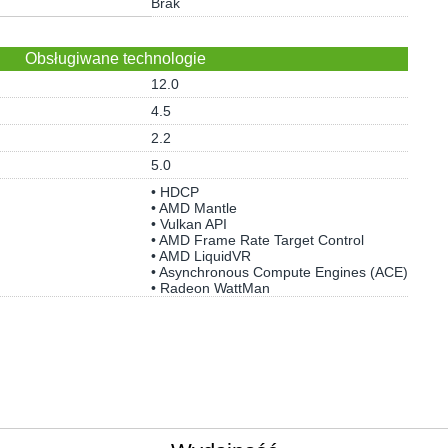
Brak
Obsługiwane technologie
12.0
4.5
2.2
5.0
• HDCP
• AMD Mantle
• Vulkan API
• AMD Frame Rate Target Control
• AMD LiquidVR
• Asynchronous Compute Engines (ACE)
• Radeon WattMan