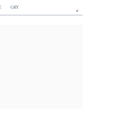
E
GRY
pl