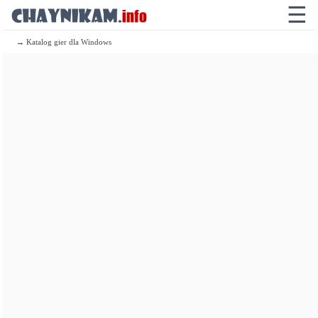
39.8
Radeon RX 7900 XTX
☰
39.2
GeForce RTX 5070 Ti
→ Katalog gier dla Windows
38
Radeon RX 9070 XT
37.7
GeForce RTX 4080 SUPER
36.9
GeForce RTX 4080
34.9
Radeon RX 7900 XT
34.5
GeForce RTX 3090 Ti
34.4
Radeon RX 9070
34.3
GeForce RTX 4070 Ti SUPER
33.1
GeForce RTX 4070 Ti
33.1
GeForce RTX 5090 Mobile
33
Radeon RX 6950 XT
32.8
Radeon RX 6900 XT Liquid Cooled
32.8
GeForce RTX 5070
31
GeForce RTX 3080 Ti
30.6
Radeon RX 9070 GRE