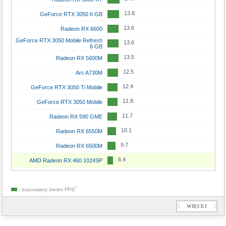
13.8
GeForce RTX 3050 6 GB
13.6
Radeon RX 6600
GeForce RTX 3050 Mobile Refresh
13.6
6 GB
13.5
Radeon RX 5600M
12.5
Arc A730M
12.4
GeForce RTX 3050 Ti Mobile
11.8
GeForce RTX 3050 Mobile
11.7
Radeon RX 590 GME
10.1
Radeon RX 6550M
9.7
Radeon RX 6500M
6.4
AMD Radeon RX 460 1024SP
?
- szacowany średni
FPS
Ξ
WIĘCEJ
Ξ