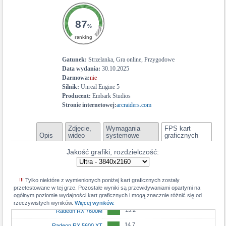
18.4
Radeon RX 7600S
18.3
GeForce RTX 5050 Mobile
87
%
17.9
Radeon RX 6700M
ranking
17.9
Radeon RX 6700S
Gatunek:
Strzelanka, Gra online, Przygodowe
17.8
GeForce RTX 3050
Data wydania:
30.10.2025
Darmowa:
nie
17.8
Arc A770M
Silnik:
Unreal Engine 5
17.7
Radeon RX 6650 XT
Producent:
Embark Studios
Stronie internetowej:
arcraiders.com
17.7
Radeon RX 6600M
17.5
GeForce RTX 3060 Mobile
Zdjęcie,
Wymagania
FPS kart
Opis
wideo
systemowe
graficznych
17.1
Radeon RX 7600M XT
Jakość grafiki, rozdzielczość:
16.9
Radeon RX 7700S
16.9
Radeon RX 6600 XT
!!!
Tylko niektóre z wymienionych poniżej kart graficznych zostały
15.4
Radeon RX 6650M
przetestowane w tej grze. Pozostałe wyniki są przewidywaniami opartymi na
ogólnym poziomie wydajności kart graficznych i mogą znacznie różnić się od
15.3
GeForce RTX 2060 Max-Q
rzeczywistych wyników.
Więcej wyników.
15.2
Radeon RX 7600M
14.7
Radeon RX 5600 XT