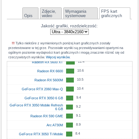
22.3
Radeon RX 6900 XT Liquid Cooled
16.8
GeForce RTX 4060 Ti 8 GB
12.5
GeForce RTX 2080 Super Max-Q
Zdjęcie,
Wymagania
FPS kart
22.1
GeForce RTX 4070 Ti
16.6
Arc B580
Opis
wideo
systemowe
graficznych
12.4
GeForce RTX 5050 Mobile
22
GeForce RTX 5090 Mobile
16.3
GeForce RTX 3060 Ti GDDR6X
Jakość grafiki, rozdzielczość:
12.1
GeForce RTX 3050
21.8
GeForce RTX 5070
16
Radeon RX 7600 XT
11.9
Radeon RX 6650M
20.7
Radeon RX 9070 GRE
15.3
GeForce RTX 4070 Mobile
!!!
Tylko niektóre z wymienionych poniżej kart graficznych zostały
11.9
GeForce RTX 3060 Mobile
20.7
przetestowane w tej grze. Pozostałe wyniki są przewidywaniami opartymi na
GeForce RTX 3080 Ti
15.2
GeForce RTX 3070 Ti Mobile
ogólnym poziomie wydajności kart graficznych i mogą znacznie różnić się od
11.8
Radeon RX 7600M
20.3
rzeczywistych wyników.
Radeon RX 7900 GRE
Więcej wyników.
15.2
Radeon RX 7600
11.4
Radeon RX 5600 XT
20
GeForce RTX 4070 SUPER
15.2
GeForce RTX 4060
10.6
Radeon RX 6600
19.6
Radeon RX 7800 XT
14.6
GeForce RTX 5050
10.5
Radeon RX 5600M
19.5
GeForce RTX 3080 12GB
13.8
Arc A750
10.4
GeForce RTX 2060 Max-Q
19
Radeon RX 6800 XT
13.6
Radeon RX 6700 XT
9.4
GeForce RTX 3050 6 GB
18.9
GeForce RTX 3080
13.6
Radeon RX 6800S
GeForce RTX 3050 Mobile Refresh
9.2
6 GB
18.6
GeForce RTX 5080 Mobile
13.4
GeForce RTX 4060 Mobile
9.1
Radeon RX 590 GME
18.5
GeForce RTX 4090 Mobile
13.4
GeForce RTX 3060 Ti
8.9
Arc A730M
18.2
Radeon RX 7900M
13.1
Radeon RX 6800M
8.4
GeForce RTX 3050 Ti Mobile
18.1
GeForce RTX 4070