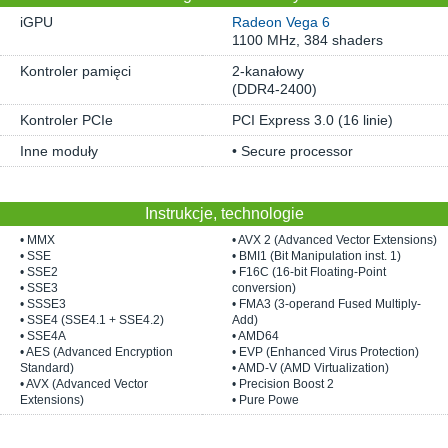
iGPU
Radeon Vega 6
1100 MHz, 384 shaders
Kontroler pamięci
2-kanałowy
(DDR4-2400)
Kontroler PCIe
PCI Express 3.0 (16 linie)
Inne moduły
• Secure processor
Instrukcje, technologie
• MMX
• AVX 2 (Advanced Vector Extensions)
• SSE
• BMI1 (Bit Manipulation inst. 1)
• SSE2
• F16C (16-bit Floating-Point
• SSE3
conversion)
• SSSE3
• FMA3 (3-operand Fused Multiply-
• SSE4 (SSE4.1 + SSE4.2)
Add)
• SSE4A
• AMD64
• AES (Advanced Encryption
• EVP (Enhanced Virus Protection)
Standard)
• AMD-V (AMD Virtualization)
• AVX (Advanced Vector
• Precision Boost 2
Extensions)
• Pure Powe