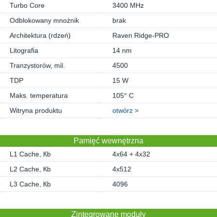
Turbo Core
3400 MHz
Odblokowany mnożnik
brak
Architektura (rdzeń)
Raven Ridge-PRO
Litografia
14 nm
Tranzystorów, mil.
4500
TDP
15 W
Maks. temperatura
105° C
Witryna produktu
otwórz >
Pamięć wewnętrzna
L1 Cache, Кb
4x64 + 4x32
L2 Cache, Кb
4x512
L3 Cache, Кb
4096
Zintegrowane moduły