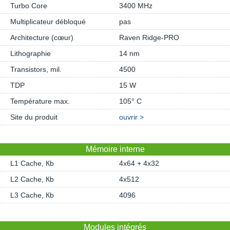
Turbo Core
3400 MHz
Multiplicateur débloqué
pas
Architecture (cœur)
Raven Ridge-PRO
Lithographie
14 nm
Transistors, mil.
4500
TDP
15 W
Température max.
105° C
Site du produit
ouvrir >
Mémoire interne
L1 Cache, Кb
4x64 + 4x32
L2 Cache, Кb
4x512
L3 Cache, Кb
4096
Modules intégrés