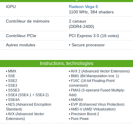
iGPU
Radeon Vega 6
1100 MHz, 384 shaders
Contrôleur de mémoire
2 canaux
(DDR4-2400)
Contrôleur PCIe
PCI Express 3.0 (16 voies)
Autres modules
• Secure processor
Instructions, technologies
• MMX
• AVX 2 (Advanced Vector Extensions)
• SSE
• BMI1 (Bit Manipulation inst. 1)
• SSE2
• F16C (16-bit Floating-Point
• SSE3
conversion)
• SSSE3
• FMA3 (3-operand Fused Multiply-
• SSE4 (SSE4.1 + SSE4.2)
Add)
• SSE4A
• AMD64
• AES (Advanced Encryption
• EVP (Enhanced Virus Protection)
Standard)
• AMD-V (AMD Virtualization)
• AVX (Advanced Vector
• Precision Boost 2
Extensions)
• Pure Powe