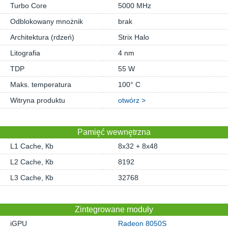
Turbo Core
5000 MHz
Odblokowany mnożnik
brak
Architektura (rdzeń)
Strix Halo
Litografia
4 nm
TDP
55 W
Maks. temperatura
100° C
Witryna produktu
otwórz >
Pamięć wewnętrzna
L1 Cache, Кb
8x32 + 8x48
L2 Cache, Кb
8192
L3 Cache, Кb
32768
Zintegrowane moduły
iGPU
Radeon 8050S