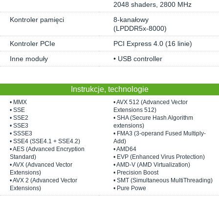
2048 shaders, 2800 MHz
Kontroler pamięci
8-kanałowy
(LPDDR5x-8000)
Kontroler PCIe
PCI Express 4.0 (16 linie)
Inne moduły
• USB controller
Instrukcje, technologie
• MMX
• AVX 512 (Advanced Vector
• SSE
Extensions 512)
• SSE2
• SHA (Secure Hash Algorithm
• SSE3
extensions)
• SSSE3
• FMA3 (3-operand Fused Multiply-
• SSE4 (SSE4.1 + SSE4.2)
Add)
• AES (Advanced Encryption
• AMD64
Standard)
• EVP (Enhanced Virus Protection)
• AVX (Advanced Vector
• AMD-V (AMD Virtualization)
Extensions)
• Precision Boost
• AVX 2 (Advanced Vector
• SMT (Simultaneous MultiThreading)
Extensions)
• Pure Powe