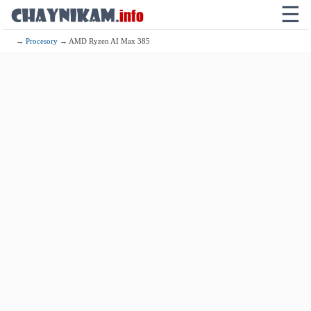
☰
→
Procesory
→ AMD Ryzen AI Max 385